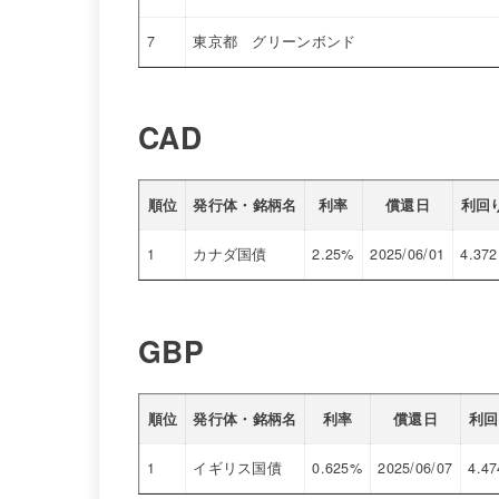
7
東京都 グリーンボンド
CAD
順位
発行体・銘柄名
利率
償還日
利回
1
カナダ国債
2.25%
2025/06/01
4.372
GBP
順位
発行体・銘柄名
利率
償還日
利回
1
イギリス国債
0.625%
2025/06/07
4.47