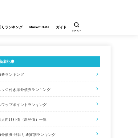
回りランキング
Market Data
ガイド
SEARCH
新着記事
債券ランキング
ヘッジ付き海外債券ランキング
スワップポイントランキング
個人向け社債（新発債）一覧
海外債券-利回り通貨別ランキング