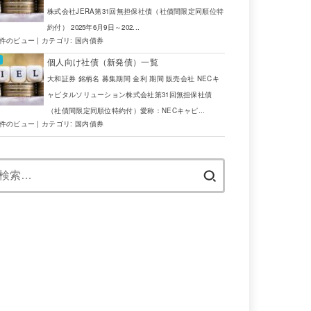
株式会社JERA第31回無担保社債（社債間限定同順位特
約付） 2025年6月9日～202...
6件のビュー
|
カテゴリ:
国内債券
個人向け社債（新発債）一覧
大和証券 銘柄名 募集期間 金利 期間 販売会社 NECキ
ャピタルソリューション株式会社第31回無担保社債
（社債間限定同順位特約付）愛称：NECキャピ...
5件のビュー
|
カテゴリ:
国内債券
検
索: