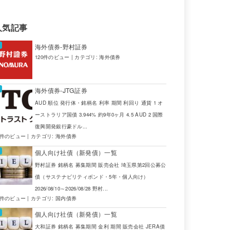
人気記事
海外債券-野村証券
120件のビュー
|
カテゴリ:
海外債券
海外債券-JTG証券
AUD 順位 発行体・銘柄名 利率 期間 利回り 通貨 1 オ
ーストラリア国債 3.944% 約9年0ヶ月 4.5 AUD 2 国際
復興開発銀行豪ドル...
4件のビュー
|
カテゴリ:
海外債券
個人向け社債（新発債）一覧
野村証券 銘柄名 募集期間 販売会社 埼玉県第2回公募公
債（サステナビリティボンド・5年・個人向け）
2026/08/10～2026/08/28 野村...
2件のビュー
|
カテゴリ:
国内債券
個人向け社債（新発債）一覧
大和証券 銘柄名 募集期間 金利 期間 販売会社 JERA債