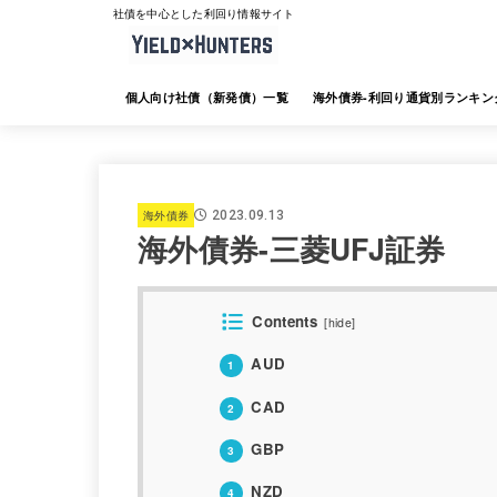
社債を中心とした利回り情報サイト
個人向け社債（新発債）一覧
海外債券-利回り通貨別ランキン
海外債券-JTG証券
海外債券-大和証券
海外債券-SMBC日興証券
海外債券-みずほ証券
海外債券-三菱UFJ証券
海外債券-楽天証券
海外債券-SBI証券
海外債券-野村証券
海外債券
2023.09.13
海外債券-三菱UFJ証券
Contents
[
hide
]
AUD
1
CAD
2
GBP
3
NZD
4