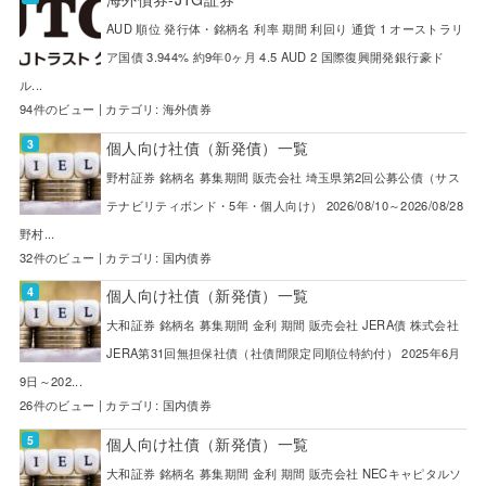
AUD 順位 発行体・銘柄名 利率 期間 利回り 通貨 1 オーストラリ
ア国債 3.944% 約9年0ヶ月 4.5 AUD 2 国際復興開発銀行豪ド
ル...
94件のビュー
|
カテゴリ:
海外債券
個人向け社債（新発債）一覧
野村証券 銘柄名 募集期間 販売会社 埼玉県第2回公募公債（サス
テナビリティボンド・5年・個人向け） 2026/08/10～2026/08/28
野村...
32件のビュー
|
カテゴリ:
国内債券
個人向け社債（新発債）一覧
大和証券 銘柄名 募集期間 金利 期間 販売会社 JERA債 株式会社
JERA第31回無担保社債（社債間限定同順位特約付） 2025年6月
9日～202...
26件のビュー
|
カテゴリ:
国内債券
個人向け社債（新発債）一覧
大和証券 銘柄名 募集期間 金利 期間 販売会社 NECキャピタルソ