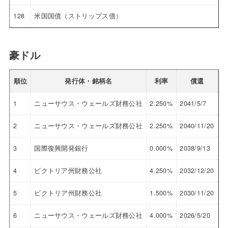
128
米国国債（ストリップス債）
豪ドル
順位
発行体・銘柄名
利率
償還
参
1
ニューサウス・ウェールズ財務公社
2.250%
2041/5/7
70
2
ニューサウス・ウェールズ財務公社
2.250%
2040/11/20
70
3
国際復興開発銀行
0.000%
2038/9/13
53
4
ビクトリア州財務公社
4.250%
2032/12/20
99
5
ビクトリア州財務公社
1.500%
2030/11/20
84
6
ニューサウス・ウェールズ財務公社
4.000%
2026/5/20
10