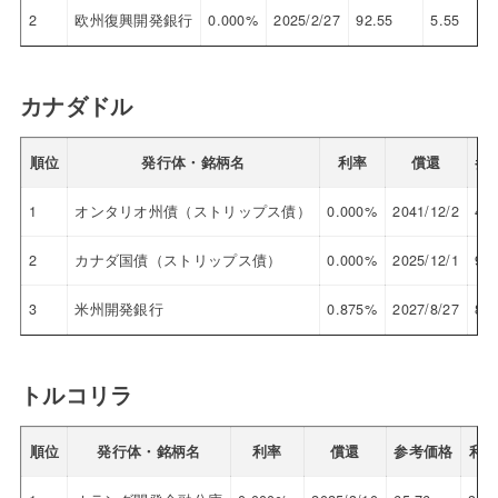
2
欧州復興開発銀行
0.000%
2025/2/27
92.55
5.55
カナダドル
順位
発行体・銘柄名
利率
償還
参
1
オンタリオ州債（ストリップス債）
0.000%
2041/12/2
46.
2
カナダ国債（ストリップス債）
0.000%
2025/12/1
91.
3
米州開発銀行
0.875%
2027/8/27
88.
トルコリラ
順位
発行体・銘柄名
利率
償還
参考価格
利