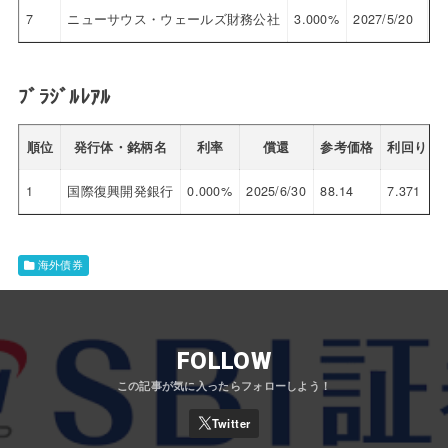
7
ニューサウス・ウェールズ財務公社
3.000%
2027/5/20
97
ﾌﾞﾗｼﾞﾙﾚｱﾙ
順位
発行体・銘柄名
利率
償還
参考価格
利回り
1
国際復興開発銀行
0.000%
2025/6/30
88.14
7.371
海外債券
FOLLOW