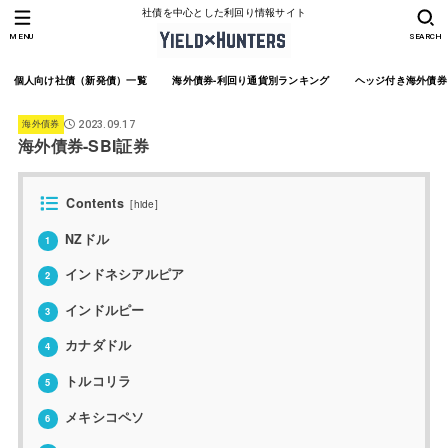
社債を中心とした利回り情報サイト
MENU
SEARCH
個人向け社債（新発債）一覧
海外債券-利回り通貨別ランキング
ヘッジ付き海外債券
海外債券
2023.09.17
海外債券-SBI証券
Contents
[
hide
]
NZドル
1
インドネシアルピア
2
インドルピー
3
カナダドル
4
トルコリラ
5
メキシコペソ
6