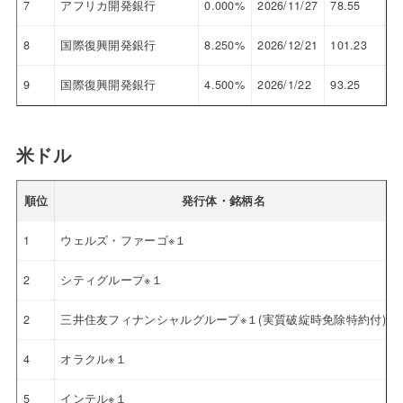
7
アフリカ開発銀行
0.000%
2026/11/27
78.55
7.
8
国際復興開発銀行
8.250%
2026/12/21
101.23
7.
9
国際復興開発銀行
4.500%
2026/1/22
93.25
7.
米ドル
順位
発行体・銘柄名
1
ウェルズ・ファーゴ※１
2
シティグループ※１
2
三井住友フィナンシャルグループ※１(実質破綻時免除特約付)
4
オラクル※１
5
インテル※１