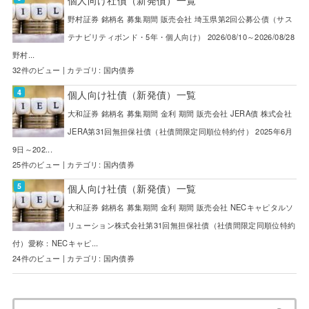
個人向け社債（新発債）一覧
野村証券 銘柄名 募集期間 販売会社 埼玉県第2回公募公債（サス
テナビリティボンド・5年・個人向け） 2026/08/10～2026/08/28
野村...
32件のビュー
|
カテゴリ:
国内債券
個人向け社債（新発債）一覧
大和証券 銘柄名 募集期間 金利 期間 販売会社 JERA債 株式会社
JERA第31回無担保社債（社債間限定同順位特約付） 2025年6月
9日～202...
25件のビュー
|
カテゴリ:
国内債券
個人向け社債（新発債）一覧
大和証券 銘柄名 募集期間 金利 期間 販売会社 NECキャピタルソ
リューション株式会社第31回無担保社債（社債間限定同順位特約
付）愛称：NECキャピ...
24件のビュー
|
カテゴリ:
国内債券
検