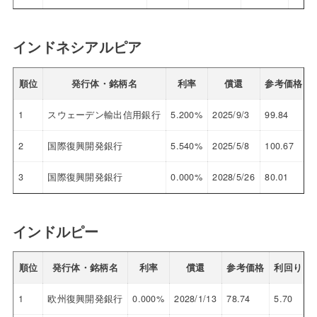
インドネシアルピア
順位
発行体・銘柄名
利率
償還
参考価格
1
スウェーデン輸出信用銀行
5.200%
2025/9/3
99.84
5
2
国際復興開発銀行
5.540%
2025/5/8
100.67
5
3
国際復興開発銀行
0.000%
2028/5/26
80.01
4
インドルピー
順位
発行体・銘柄名
利率
償還
参考価格
利回り
1
欧州復興開発銀行
0.000%
2028/1/13
78.74
5.70