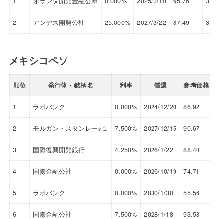
1
オランダ開発金融公庫
0.000%
2025/3/10
65.76
33.
2
アンデス開発公社
25.000%
2027/3/22
87.49
30.
メキシコペソ
順位
発行体・銘柄名
利率
償還
参考価格
1
ラボバンク
0.000%
2024/12/20
86.92
2
モルガン・スタンレー※１
7.500%
2027/12/15
90.67
3
国際復興開発銀行
4.250%
2026/1/22
88.40
4
国際金融公社
0.000%
2026/10/19
74.71
5
ラボバンク
0.000%
2030/1/30
55.56
6
国際金融公社
7.500%
2028/1/18
93.58