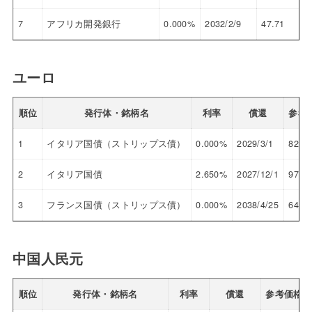
7
アフリカ開発銀行
0.000%
2032/2/9
47.71
ユーロ
順位
発行体・銘柄名
利率
償還
参考
1
イタリア国債（ストリップス債）
0.000%
2029/3/1
82.25
2
イタリア国債
2.650%
2027/12/1
97.00
3
フランス国債（ストリップス債）
0.000%
2038/4/25
64.00
中国人民元
順位
発行体・銘柄名
利率
償還
参考価格