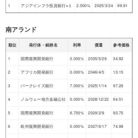
1
アジアインフラ投資銀行※１
2.500%
2025/3/24
99.91
南アランド
順位
発行体・銘柄名
利率
償還
参考価格
利
1
国際復興開発銀行
0.000%
2035/5/29
34.92
9.
2
アフリカ開発銀行
0.000%
2046/4/5
13.15
9.
3
バークレイズ銀行
7.000%
2025/1/14
97.26
9.
4
ノルウェー地方金融公社
0.000%
2028/12/22
64.51
8.
5
国際復興開発銀行
6.750%
2029/2/9
93.75
8.
6
欧州復興開発銀行
0.000%
2027/6/17
74.98
8.