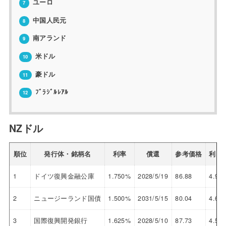
ユーロ
7
中国人民元
8
南アランド
9
米ドル
10
豪ドル
11
ﾌﾞﾗｼﾞﾙﾚｱﾙ
12
NZドル
順位
発行体・銘柄名
利率
償還
参考価格
利回
1
ドイツ復興金融公庫
1.750%
2028/5/19
86.88
4.935
2
ニュージーランド国債
1.500%
2031/5/15
80.04
4.627
3
国際復興開発銀行
1.625%
2028/5/10
87.73
4.593