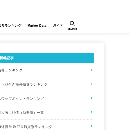
回りランキング
Market Data
ガイド
SEARCH
新着記事
債券ランキング
ヘッジ付き海外債券ランキング
スワップポイントランキング
個人向け社債（新発債）一覧
海外債券-利回り通貨別ランキング