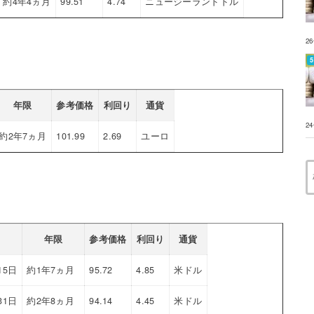
約4年4ヵ月
99.51
4.74
ニュージーランドドル
2
年限
参考価格
利回り
通貨
2
約2年7ヵ月
101.99
2.69
ユーロ
年限
参考価格
利回り
通貨
15日
約1年7ヵ月
95.72
4.85
米ドル
31日
約2年8ヵ月
94.14
4.45
米ドル