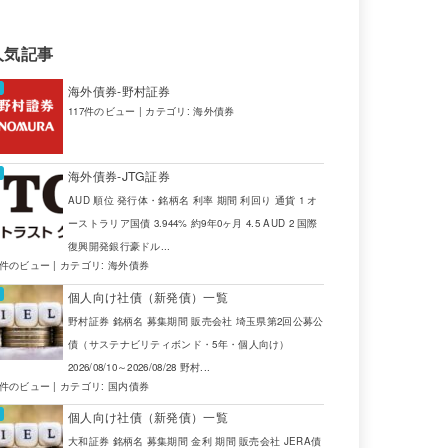
人気記事
海外債券-野村証券
117件のビュー
|
カテゴリ:
海外債券
海外債券-JTG証券
AUD 順位 発行体・銘柄名 利率 期間 利回り 通貨 1 オ
ーストラリア国債 3.944% 約9年0ヶ月 4.5 AUD 2 国際
復興開発銀行豪ドル...
4件のビュー
|
カテゴリ:
海外債券
個人向け社債（新発債）一覧
野村証券 銘柄名 募集期間 販売会社 埼玉県第2回公募公
債（サステナビリティボンド・5年・個人向け）
2026/08/10～2026/08/28 野村...
2件のビュー
|
カテゴリ:
国内債券
個人向け社債（新発債）一覧
大和証券 銘柄名 募集期間 金利 期間 販売会社 JERA債