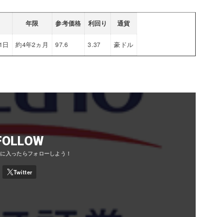
年限
参考価格
利回り
通貨
21日
約4年2ヵ月
97.6
3.37
豪ドル
FOLLOW