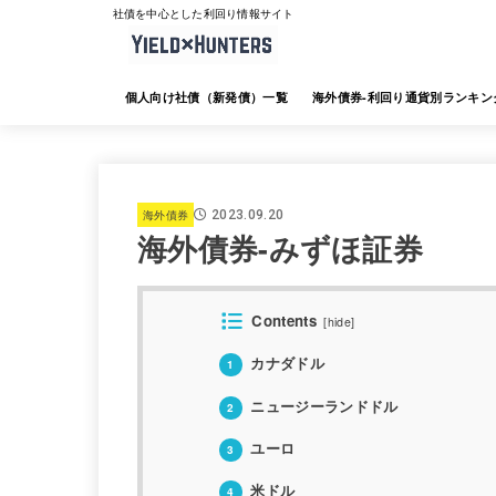
社債を中心とした利回り情報サイト
個人向け社債（新発債）一覧
海外債券-利回り通貨別ランキン
海外債券-JTG証券
海外債券-大和証券
海外債券-SMBC日興証券
海外債券-みずほ証券
海外債券-三菱UFJ証券
海外債券-楽天証券
海外債券-SBI証券
海外債券-野村証券
海外債券
2023.09.20
海外債券-みずほ証券
Contents
[
hide
]
カナダドル
1
ニュージーランドドル
2
ユーロ
3
米ドル
4