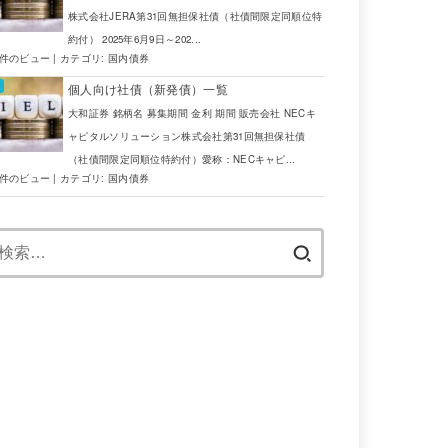
株式会社JERA第31回無担保社債（社債間限定同順位特
約付） 2025年6月9日～202...
6件のビュー
|
カテゴリ:
国内債券
個人向け社債（新発債）一覧
大和証券 銘柄名 募集期間 金利 期間 販売会社 NECキ
ャピタルソリューション株式会社第31回無担保社債
（社債間限定同順位特約付）愛称：NECキャピ...
4件のビュー
|
カテゴリ:
国内債券
検
索: