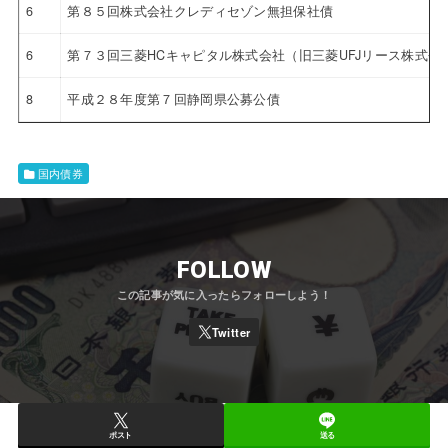
6
第８５回株式会社クレディセゾン無担保社債
6
第７３回三菱HCキャピタル株式会社（旧三菱UFJリース株式会
8
平成２８年度第７回静岡県公募公債
国内債券
FOLLOW
ポスト
送る