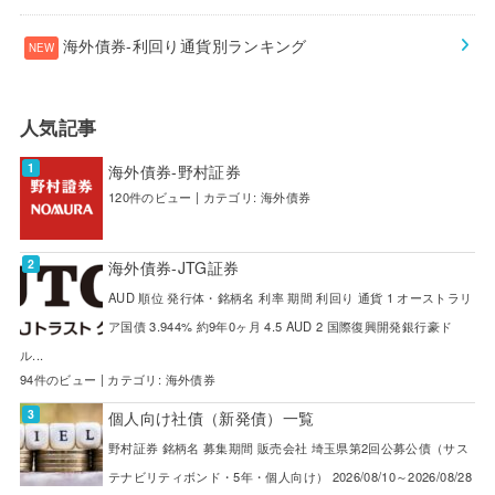
海外債券-利回り通貨別ランキング
人気記事
海外債券-野村証券
120件のビュー
|
カテゴリ:
海外債券
海外債券-JTG証券
AUD 順位 発行体・銘柄名 利率 期間 利回り 通貨 1 オーストラリ
ア国債 3.944% 約9年0ヶ月 4.5 AUD 2 国際復興開発銀行豪ド
ル...
94件のビュー
|
カテゴリ:
海外債券
個人向け社債（新発債）一覧
野村証券 銘柄名 募集期間 販売会社 埼玉県第2回公募公債（サス
テナビリティボンド・5年・個人向け） 2026/08/10～2026/08/28