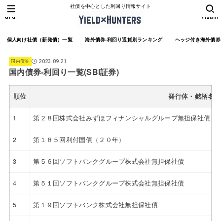
社債を中心とした利回り情報サイト
MENU
SEARCH
個人向け社債（新発債）一覧
海外債券-利回り通貨別ランキング
ヘッジ付き海外債券
国内債券
2023.09.21
国内債券-利回り一覧(SBI証券)
順位
発行体・銘柄名
1
第２８回株式会社みずほフィナンシャルグループ無担保社債（実
2
第１８５回利付国債（２０年）
3
第５６回ソフトバンクグループ株式会社無担保社債
4
第５１回ソフトバンクグループ株式会社無担保社債
5
第１９回ソフトバンク株式会社無担保社債