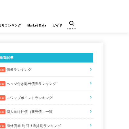
回りランキング
Market Data
ガイド
SEARCH
新着記事
債券ランキング
ヘッジ付き海外債券ランキング
スワップポイントランキング
個人向け社債（新発債）一覧
海外債券-利回り通貨別ランキング