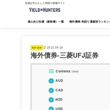
社債を中心とした利回り情報サイト
個人向け社債（新発債）一覧
海外債券-利回り通貨別ランキン
海外債券-JTG証券
海外債券-大和証券
海外債券-SMBC日興証券
海外債券-みずほ証券
海外債券-三菱UFJ証券
海外債券-楽天証券
海外債券-SBI証券
海外債券-野村証券
海外債券
2023.09.24
海外債券-三菱UFJ証券
Contents
[
hide
]
AUD
1
CAD
2
NZD
3
USD
4