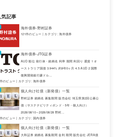
人気記事
海外債券-野村証券
121件のビュー
|
カテゴリ:
海外債券
海外債券-JTG証券
AUD 順位 発行体・銘柄名 利率 期間 利回り 通貨 1 オ
ーストラリア国債 3.944% 約9年0ヶ月 4.5 AUD 2 国際
復興開発銀行豪ドル...
4件のビュー
|
カテゴリ:
海外債券
個人向け社債（新発債）一覧
野村証券 銘柄名 募集期間 販売会社 埼玉県第2回公募公
債（サステナビリティボンド・5年・個人向け）
2026/08/10～2026/08/28 野村...
2件のビュー
|
カテゴリ:
国内債券
個人向け社債（新発債）一覧
大和証券 銘柄名 募集期間 金利 期間 販売会社 JERA債