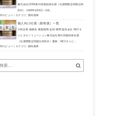
株式会社JERA第31回無担保社債（社債間限定同順位特
約付） 2025年6月9日～202...
7件のビュー
|
カテゴリ:
国内債券
個人向け社債（新発債）一覧
大和証券 銘柄名 募集期間 金利 期間 販売会社 NECキ
ャピタルソリューション株式会社第31回無担保社債
（社債間限定同順位特約付）愛称：NECキャピ...
5件のビュー
|
カテゴリ:
国内債券
検
索: