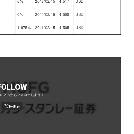
0%
2043/02/15
4.517
USD
0%
2044/02/15
4.508
USD
1.875%
2041/02/15
4.505
USD
FOLLOW