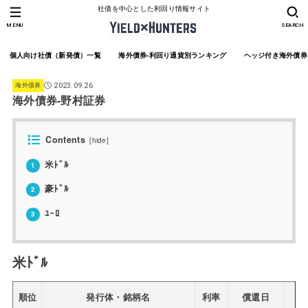
社債を中心とした利回り情報サイト
MENU
SEARCH
個人向け社債（新発債）一覧
海外債券-利回り通貨別ランキング
ヘッジ付き海外債券
海外債券
2023.09.26
海外債券-野村証券
Contents
[
hide
]
米ﾄﾞﾙ
1
豪ﾄﾞﾙ
2
ﾕｰﾛ
3
米ﾄﾞﾙ
順位
発行体・銘柄名
利率
償還日