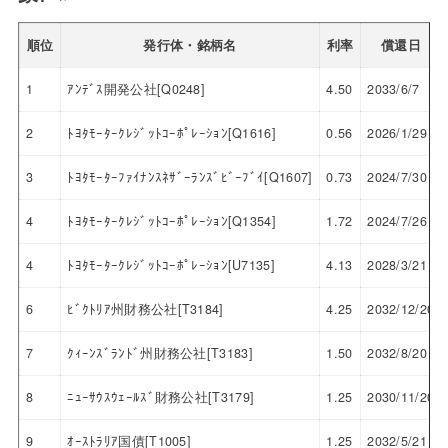
順位
発行体・銘柄名
利率
償還日
1
ｱﾝﾃﾞｽ開発公社[Q0248]
4.50
2033/6/7
2
ﾄﾖﾀﾓｰﾀｰｸﾚｼﾞｯﾄｺｰﾎﾟﾚｰｼｮﾝ[Q1616]
0.56
2026/1/29
3
ﾄﾖﾀﾓｰﾀｰﾌｧｲﾅﾝｽﾈｻﾞｰﾗﾝｽﾞﾋﾞｰﾌﾞｲ[Q1607]
0.73
2024/7/30
4
ﾄﾖﾀﾓｰﾀｰｸﾚｼﾞｯﾄｺｰﾎﾟﾚｰｼｮﾝ[Q1354]
1.72
2024/7/26
4
ﾄﾖﾀﾓｰﾀｰｸﾚｼﾞｯﾄｺｰﾎﾟﾚｰｼｮﾝ[U7135]
4.13
2028/3/21
6
ﾋﾞｸﾄﾘｱ州財務公社[T3184]
4.25
2032/12/20
7
ｸｨｰﾝｽﾞﾗﾝﾄﾞ州財務公社[T3183]
1.50
2032/8/20
8
ﾆｭｰｻｳｽｳｪｰﾙｽﾞ財務公社[T3179]
1.25
2030/11/20
9
ｵｰｽﾄﾗﾘｱ国債[T1005]
1.25
2032/5/21