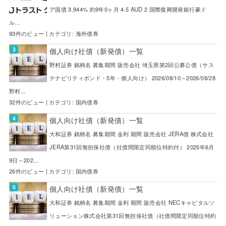
ア国債 3.944% 約9年0ヶ月 4.5 AUD 2 国際復興開発銀行豪ド
ル...
93件のビュー
|
カテゴリ:
海外債券
個人向け社債（新発債）一覧
野村証券 銘柄名 募集期間 販売会社 埼玉県第2回公募公債（サス
テナビリティボンド・5年・個人向け） 2026/08/10～2026/08/28
野村...
32件のビュー
|
カテゴリ:
国内債券
個人向け社債（新発債）一覧
大和証券 銘柄名 募集期間 金利 期間 販売会社 JERA債 株式会社
JERA第31回無担保社債（社債間限定同順位特約付） 2025年6月
9日～202...
26件のビュー
|
カテゴリ:
国内債券
個人向け社債（新発債）一覧
大和証券 銘柄名 募集期間 金利 期間 販売会社 NECキャピタルソ
リューション株式会社第31回無担保社債（社債間限定同順位特約