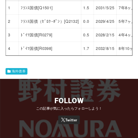
1
ﾌﾗﾝｽ国債[Q1501]
1.5
2031/5/25
7年8ヶ月
2
ﾌﾗﾝｽ国債（ｾﾞﾛｸｰﾎﾟﾝ）[Q2132]
0.0
2029/4/25
5年7ヶ月
3
ﾄﾞｲﾂ国債[R0279]
0.5
2028/2/15
4年4ヶ月
4
ﾄﾞｲﾂ国債[R0398]
1.7
2032/8/15
8年10ヶ月
海外債券
FOLLOW