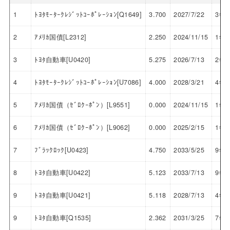
1
ﾄﾖﾀﾓｰﾀｰｸﾚｼﾞｯﾄｺｰﾎﾟﾚｰｼｮﾝ[Q1649]
3.700
2027/7/22
3年
2
ｱﾒﾘｶ国債[L2312]
2.250
2024/11/15
1年
3
ﾄﾖﾀ自動車[U0420]
5.275
2026/7/13
2年
4
ﾄﾖﾀﾓｰﾀｰｸﾚｼﾞｯﾄｺｰﾎﾟﾚｰｼｮﾝ[U7086]
4.000
2028/3/21
4年
5
ｱﾒﾘｶ国債（ｾﾞﾛｸｰﾎﾟﾝ）[L9551]
0.000
2024/11/15
1年
6
ｱﾒﾘｶ国債（ｾﾞﾛｸｰﾎﾟﾝ）[L9062]
0.000
2025/2/15
1年
7
ﾌﾞﾗｯｸﾛｯｸ[U0423]
4.750
2033/5/25
9年
8
ﾄﾖﾀ自動車[U0422]
5.123
2033/7/13
9年
9
ﾄﾖﾀ自動車[U0421]
5.118
2028/7/13
4年
9
ﾄﾖﾀ自動車[Q1535]
2.362
2031/3/25
7年