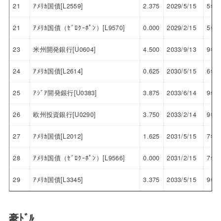
21
ｱﾒﾘｶ国債[L2559]
2.375
2029/5/15
5年
21
ｱﾒﾘｶ国債（ｾﾞﾛｸｰﾎﾟﾝ）[L9570]
0.000
2029/2/15
5年
23
米州開発銀行[U0604]
4.500
2033/9/13
9年
24
ｱﾒﾘｶ国債[L2614]
0.625
2030/5/15
6年
25
ｱｼﾞｱ開発銀行[U0383]
3.875
2033/6/14
9年
26
欧州投資銀行[U0290]
3.750
2033/2/14
9年
27
ｱﾒﾘｶ国債[L2012]
1.625
2031/5/15
7年
28
ｱﾒﾘｶ国債（ｾﾞﾛｸｰﾎﾟﾝ）[L9566]
0.000
2031/2/15
7年
29
ｱﾒﾘｶ国債[L3345]
3.375
2033/5/15
9年
豪ﾄﾞﾙ