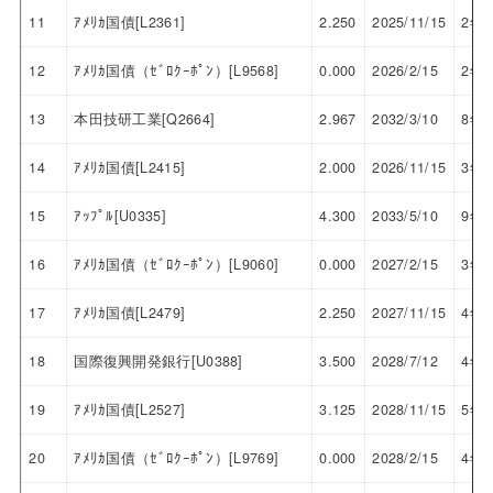
11
ｱﾒﾘｶ国債[L2361]
2.250
2025/11/15
2年
12
ｱﾒﾘｶ国債（ｾﾞﾛｸｰﾎﾟﾝ）[L9568]
0.000
2026/2/15
2年
13
本田技研工業[Q2664]
2.967
2032/3/10
8年
14
ｱﾒﾘｶ国債[L2415]
2.000
2026/11/15
3年
15
ｱｯﾌﾟﾙ[U0335]
4.300
2033/5/10
9年
16
ｱﾒﾘｶ国債（ｾﾞﾛｸｰﾎﾟﾝ）[L9060]
0.000
2027/2/15
3年
17
ｱﾒﾘｶ国債[L2479]
2.250
2027/11/15
4年
18
国際復興開発銀行[U0388]
3.500
2028/7/12
4年
19
ｱﾒﾘｶ国債[L2527]
3.125
2028/11/15
5年
20
ｱﾒﾘｶ国債（ｾﾞﾛｸｰﾎﾟﾝ）[L9769]
0.000
2028/2/15
4年