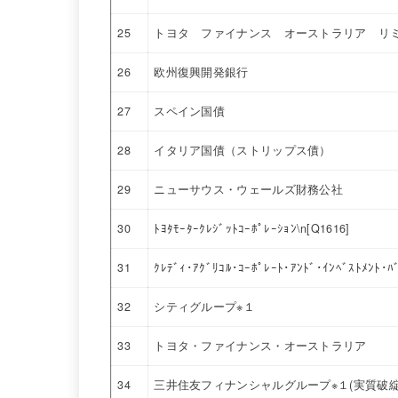
25
トヨタ ファイナンス オーストラリア リ
26
欧州復興開発銀行
27
スペイン国債
28
イタリア国債（ストリップス債）
29
ニューサウス・ウェールズ財務公社
30
ﾄﾖﾀﾓｰﾀｰｸﾚｼﾞｯﾄｺｰﾎﾟﾚｰｼｮﾝ\n[Q1616]
31
ｸﾚﾃﾞｨ･ｱｸﾞﾘｺﾙ･ｺｰﾎﾟﾚｰﾄ･ｱﾝﾄﾞ･ｲﾝﾍﾞｽﾄﾒﾝﾄ･ﾊ
32
シティグループ※１
33
トヨタ・ファイナンス・オーストラリア
34
三井住友フィナンシャルグループ※１(実質破綻