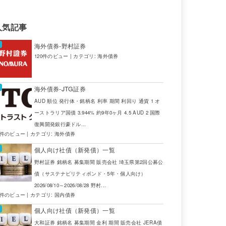
9655
TRY
SBI証券
人気記事
9655
TRY
JTG証券
海外債券-野村証券
741
USD
JTG証券
120件のビュー
|
カテゴリ:
海外債券
9655
TRY
JTG証券
海外債券-JTG証券
986
EUR
JTG証券
AUD 順位 発行体・銘柄名 利率 期間 利回り 通貨 1 オ
ーストラリア国債 3.944% 約9年0ヶ月 4.5 AUD 2 国際
852
ZAR
JTG証券
復興開発銀行豪ドル...
4件のビュー
|
カテゴリ:
海外債券
741
USD
JTG証券
個人向け社債（新発債）一覧
852
ZAR
SBI証券
野村証券 銘柄名 募集期間 販売会社 埼玉県第2回公募公
債（サステナビリティボンド・5年・個人向け）
852
ZAR
SBI証券
2026/08/10～2026/08/28 野村...
2件のビュー
|
カテゴリ:
国内債券
741
USD
JTG証券
個人向け社債（新発債）一覧
大和証券 銘柄名 募集期間 金利 期間 販売会社 JERA債