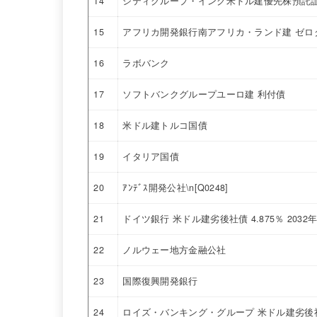
14
シティグループ・インク米ドル建優先株預託証券
15
アフリカ開発銀行南アフリカ・ランド建 ゼロ
16
ラボバンク
17
ソフトバンクグループユーロ建 利付債
18
米ドル建トルコ国債
19
イタリア国債
20
ｱﾝﾃﾞｽ開発公社\n[Q0248]
21
ドイツ銀行 米ドル建劣後社債 4.875％ 2032
22
ノルウェー地方金融公社
23
国際復興開発銀行
24
ロイズ・バンキング・グループ 米ドル建劣後社債 