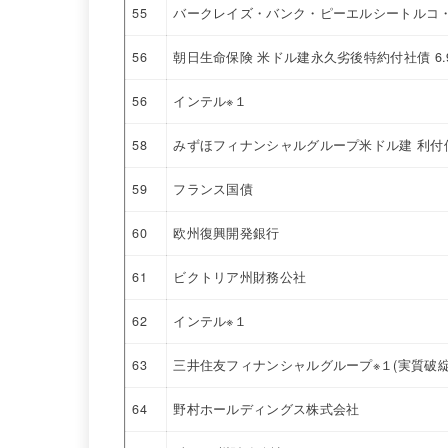
55
バークレイズ・バンク・ピーエルシートルコ・
56
朝日生命保険 米ドル建永久劣後特約付社債 6
56
インテル※１
58
みずほフィナンシャルグループ米ドル建 利付
59
フランス国債
60
欧州復興開発銀行
61
ビクトリア州財務公社
62
インテル※１
63
三井住友フィナンシャルグループ※１(実質破綻
64
野村ホールディングス株式会社