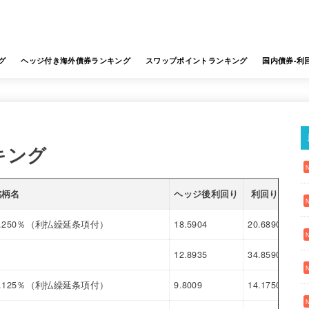
グ
ヘッジ付き海外債券ランキング
スワップポイントランキング
国内債券-利
キング
銘柄名
ヘッジ後利回り
利回り
スワ
.250％（利払繰延条項付）
18.5904
20.6890
2.0
12.8935
34.8590
21.
.125％（利払繰延条項付）
9.8009
14.1750
4.3