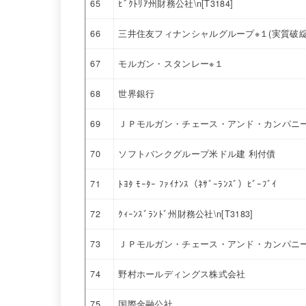
65
ﾋﾞｸﾄﾘｱ州財務公社\n[T3184]
66
三井住友フィナンシャルグループ※１(実質破綻
67
モルガン・スタンレー※１
68
世界銀行
69
ＪＰモルガン・チェース・アンド・カンパニー
70
ソフトバンクグループ米ドル建 利付債
71
ﾄﾖﾀ ﾓｰﾀｰ ﾌｧｲﾅﾝｽ（ﾈｻﾞｰﾗﾝｽﾞ）ﾋﾞｰﾌﾞｲ
72
ｸｨｰﾝｽﾞﾗﾝﾄﾞ州財務公社\n[T3183]
73
ＪＰモルガン・チェース・アンド・カンパニー
74
野村ホールディングス株式会社
75
国際金融公社