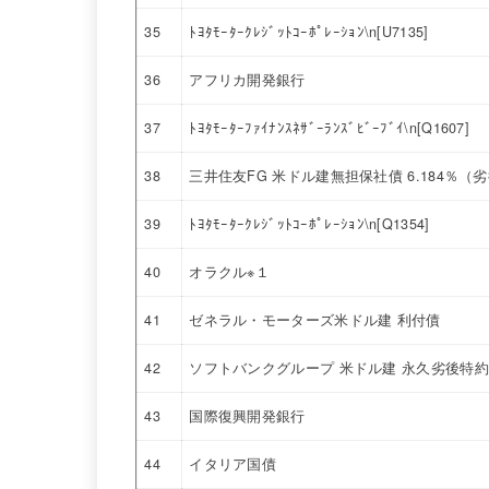
35
ﾄﾖﾀﾓｰﾀｰｸﾚｼﾞｯﾄｺｰﾎﾟﾚｰｼｮﾝ\n[U7135]
36
アフリカ開発銀行
37
ﾄﾖﾀﾓｰﾀｰﾌｧｲﾅﾝｽﾈｻﾞｰﾗﾝｽﾞﾋﾞｰﾌﾞｲ\n[Q1607]
38
三井住友FG 米ドル建無担保社債 6.184％
39
ﾄﾖﾀﾓｰﾀｰｸﾚｼﾞｯﾄｺｰﾎﾟﾚｰｼｮﾝ\n[Q1354]
40
オラクル※１
41
ゼネラル・モーターズ米ドル建 利付債
42
ソフトバンクグループ 米ドル建 永久劣後特約付
43
国際復興開発銀行
44
イタリア国債