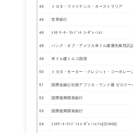
45
トヨタ・ファイナンス・オーストラリア
46
世界銀行
46
ﾄﾖﾀ ﾓｰﾀｰ ｸﾚｼﾞｯﾄ ｺｰﾎﾟﾚｰｼｮﾝ
48
バンク・オブ・アメリカ米ドル建優先株預託証券 
49
米ドル建トルコ国債
50
トヨタ・モーター・クレジット・コーポレー
51
国際金融公社南アフリカ・ランド建 ゼロクー
52
国際復興開発銀行
53
国際復興開発銀行
54
ﾄﾖﾀﾓｰﾀｰｸﾚｼﾞｯﾄｺｰﾎﾟﾚｰｼｮﾝ\n[Q1600]