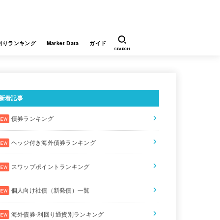
回りランキング
Market Data
ガイド
SEARCH
新着記事
債券ランキング
ップポイント利回り
通貨
販売会社
ヘッジ付き海外債券ランキング
986
EUR
JTG証券
スワップポイントランキング
9655
TRY
SBI証券
個人向け社債（新発債）一覧
741
USD
JTG証券
海外債券-利回り通貨別ランキング