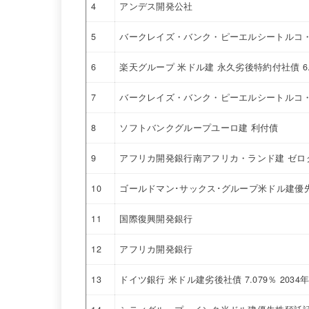
4
アンデス開発公社
5
バークレイズ・バンク・ピーエルシートルコ・
6
楽天グループ 米ドル建 永久劣後特約付社債 6
7
バークレイズ・バンク・ピーエルシートルコ・
8
ソフトバンクグループユーロ建 利付債
9
アフリカ開発銀行南アフリカ・ランド建 ゼロ
10
ゴールドマン･サックス･グループ米ドル建優先株
11
国際復興開発銀行
12
アフリカ開発銀行
13
ドイツ銀行 米ドル建劣後社債 7.079％ 2034