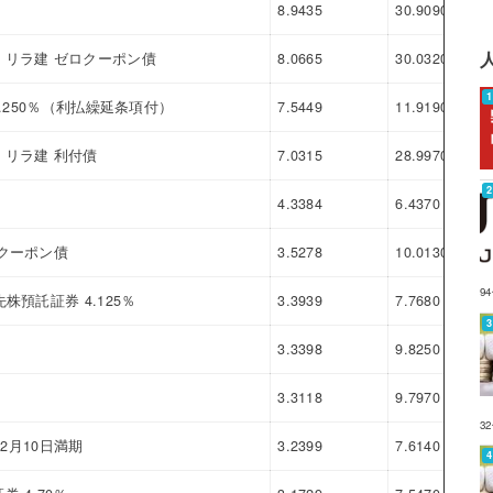
8.9435
30.9090
21.
リラ建 ゼロクーポン債
8.0665
30.0320
21.
.250％（利払繰延条項付）
7.5449
11.9190
4.3
リラ建 利付債
7.0315
28.9970
21.
4.3384
6.4370
2.0
クーポン債
3.5278
10.0130
6.4
9
預託証券 4.125％
3.3939
7.7680
4.3
3.3398
9.8250
6.4
3.3118
9.7970
6.4
3
年2月10日満期
3.2399
7.6140
4.3