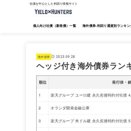
社債を中心とした利回り情報サイト
個人向け社債（新発債）一覧
海外債券-利回り通貨別ランキン
海外債券-JTG証券
海外債券-大和証券
海外債券-SMBC日興証券
海外債券-みずほ証券
海外債券-三菱UFJ証券
海外債券-楽天証券
海外債券-SBI証券
海外債券-野村証券
海外債券
2023.09.28
ヘッジ付き海外債券ラン
順位
発行体・
1
楽天グループ ユーロ建 永久劣後特約付社債 4
2
オランダ開発金融公庫
3
楽天グループ 米ドル建 永久劣後特約付社債 5