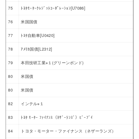
75
ﾄﾖﾀﾓｰﾀｰｸﾚｼﾞｯﾄｺｰﾎﾟﾚｰｼｮﾝ[U7086]
76
米国国債
77
ﾄﾖﾀ自動車[U0420]
78
ｱﾒﾘｶ国債[L2312]
79
本田技研工業※１(グリーンボンド)
80
米国債
80
米国債
82
インテル※１
83
ﾄﾖﾀ ﾓｰﾀｰ ﾌｧｲﾅﾝｽ（ﾈｻﾞｰﾗﾝｽﾞ）ﾋﾞｰﾌﾞｲ
84
トヨタ・モーター・ファイナンス（ネザーランズ）