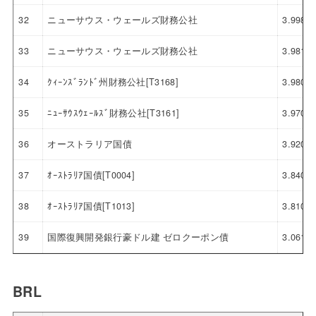
32
ニューサウス・ウェールズ財務公社
3.998
33
ニューサウス・ウェールズ財務公社
3.981
34
ｸｨｰﾝｽﾞﾗﾝﾄﾞ州財務公社[T3168]
3.980
35
ﾆｭｰｻｳｽｳｪｰﾙｽﾞ財務公社[T3161]
3.970
36
オーストラリア国債
3.920
37
ｵｰｽﾄﾗﾘｱ国債[T0004]
3.840
38
ｵｰｽﾄﾗﾘｱ国債[T1013]
3.810
39
国際復興開発銀行豪ドル建 ゼロクーポン債
3.061
BRL