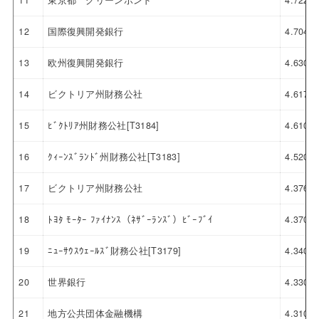
11
東京都 グリーンボンド
4.722
12
国際復興開発銀行
4.704
13
欧州復興開発銀行
4.630
14
ビクトリア州財務公社
4.617
15
ﾋﾞｸﾄﾘｱ州財務公社[T3184]
4.610
16
ｸｨｰﾝｽﾞﾗﾝﾄﾞ州財務公社[T3183]
4.520
17
ビクトリア州財務公社
4.376
18
ﾄﾖﾀ ﾓｰﾀｰ ﾌｧｲﾅﾝｽ（ﾈｻﾞｰﾗﾝｽﾞ）ﾋﾞｰﾌﾞｲ
4.370
19
ﾆｭｰｻｳｽｳｪｰﾙｽﾞ財務公社[T3179]
4.340
20
世界銀行
4.330
21
地方公共団体金融機構
4.310