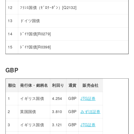
12
ﾌﾗﾝｽ国債（ｾﾞﾛｸｰﾎﾟﾝ）[Q2132]
13
ドイツ国債
14
ﾄﾞｲﾂ国債[R0279]
15
ﾄﾞｲﾂ国債[R0398]
GBP
順位
発行体・銘柄名
利回り
通貨
販売会社
1
イギリス国債
4.254
GBP
JTG証券
2
英国国債
3.810
GBP
みずほ証券
3
イギリス国債
3.121
GBP
JTG証券