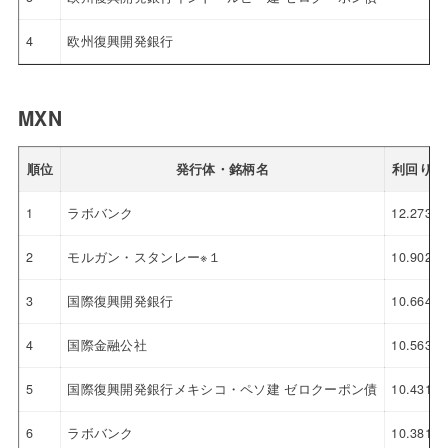
4
欧州復興開発銀行
MXN
順位
発行体・銘柄名
利回り
1
ラボバンク
12.273
2
モルガン・スタンレー※１
10.902
3
国際復興開発銀行
10.664
4
国際金融公社
10.563
5
国際復興開発銀行メキシコ・ペソ建 ゼロクーポン債
10.431
6
ラボバンク
10.381