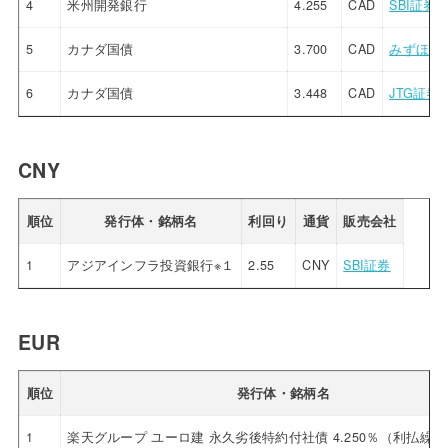
4
米州開発銀行
4.255
CAD
SBI証券
5
カナダ国債
3.700
CAD
みずほ証
6
カナダ国債
3.448
CAD
JTG証券
CNY
順位
発行体・銘柄名
利回り
通貨
販売会社
1
アジアインフラ投資銀行※１
2.55
CNY
SBI証券
EUR
順位
発行体・銘柄名
1
楽天グループ ユーロ建 永久劣後特約付社債 4.250％（利払繰