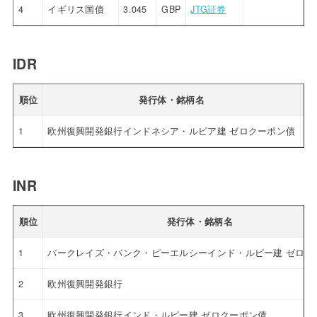
4
イギリス国債
3.045
GBP
JTG証券
IDR
順位
発行体・銘柄名
利
1
欧州復興開発銀行インドネシア・ルピア建 ゼロクーポン債
4.
INR
順位
発行体・銘柄名
1
バークレイズ・バンク・ピーエルシーインド・ルピー建 ゼロク
2
欧州復興開発銀行
3
欧州復興開発銀行インド・ルピー建 ゼロクーポン債