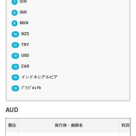
IDR
7
INR
8
MXN
9
NZD
10
TRY
11
USD
12
ZAR
13
インドネシアルピア
14
ﾌﾞﾗｼﾞﾙﾚｱﾙ
15
AUD
順位
発行体・銘柄名
利回り