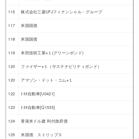
115
株式会社三菱UFJフィナンシャル・グループ
117
米国国債
118
米国国債
119
本田技研工業※１(グリーンボンド)
120
ファイザー※１（サステナビリティボンド）
120
アマゾン・ドット・コム※１
122
ﾄﾖﾀ自動車[U0421]
123
ﾄﾖﾀ自動車[Q1535]
124
香港米ドル建 利付政府債
125
米国債 ストリップス