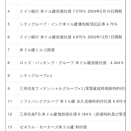
4
ドイツ銀行 米ドル建劣後社債 7.079％ 2034年2月10日満期
5
シティグループ・インク米ドル建優先株預託証券 4.70％
6
ドイツ銀行 米ドル建劣後社債 4.875％ 2032年12月1日満期
7
米ドル建トルコ国債
8
ロイズ・バンキング・グループ 米ドル建劣後社債 4.344％ 20
9
シティグループ※１
9
三井住友フィナンシャルグループ※１(実質破綻時免除特約付)
11
ソフトバンクグループ 米ドル建 永久劣後特約付社債 6.875％
12
三井住友FG 米ドル建無担保社債 6.184％（劣後特約及び実
13
ゼネラル・モーターズ米ドル建 利付債