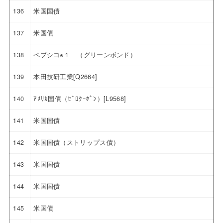
136
米国国債
137
米国債
138
ペプシコ※１ （グリーンボンド）
139
本田技研工業[Q2664]
140
ｱﾒﾘｶ国債（ｾﾞﾛｸｰﾎﾟﾝ）[L9568]
141
米国国債
142
米国国債（ストリップス債）
143
米国国債
144
米国国債
145
米国債