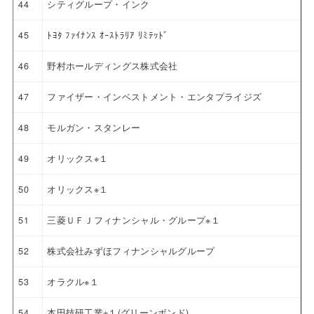
44
シティグループ・インク
45
ﾄﾖﾀ ﾌｧｲﾅﾝｽ ｵｰｽﾄﾗﾘｱ ﾘﾐﾃｯﾄﾞ
46
野村ホールディングス株式会社
47
ファイザー・インベストメント・エンタプライジズ
48
モルガン・スタンレー
49
オリックス※１
50
オリックス※１
51
三菱ＵＦＪフィナンシャル・グループ※１
52
株式会社みずほフィナンシャルグループ
53
オラクル※１
54
本田技研工業※１(グリーンボンド)