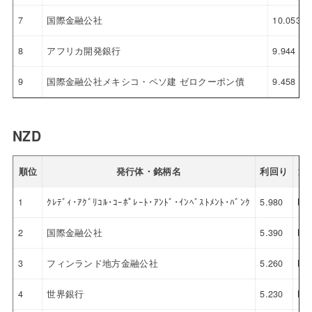
7
国際金融公社
10.053
8
アフリカ開発銀行
9.944
9
国際金融公社メキシコ・ペソ建 ゼロクーポン債
9.458
NZD
順位
発行体・銘柄名
利回り
通
1
ｸﾚﾃﾞｨ･ｱｸﾞﾘｺﾙ･ｺｰﾎﾟﾚｰﾄ･ｱﾝﾄﾞ･ｲﾝﾍﾞｽﾄﾒﾝﾄ･ﾊﾞﾝｸ
5.980
NZ
2
国際金融公社
5.390
NZ
3
フィンランド地方金融公社
5.260
NZ
4
世界銀行
5.230
NZ