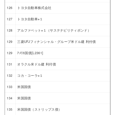
126
トヨタ自動車株式会社
127
トヨタ自動車※１
128
アルファベット※１（サステナビリティボンド）
129
三菱UFJフィナンシャル・グループ米ドル建 利付債
129
ｱﾒﾘｶ国債[L2361]
131
オラクル米ドル建 利付債
132
コカ・コーラ※１
133
米国国債
134
米国国債
135
米国国債（ストリップス債）