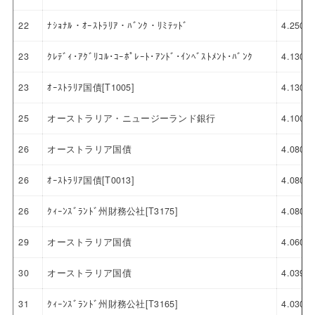
22
ﾅｼｮﾅﾙ・ｵｰｽﾄﾗﾘｱ・ﾊﾞﾝｸ・ﾘﾐﾃｯﾄﾞ
4.250
23
ｸﾚﾃﾞｨ･ｱｸﾞﾘｺﾙ･ｺｰﾎﾟﾚｰﾄ･ｱﾝﾄﾞ･ｲﾝﾍﾞｽﾄﾒﾝﾄ･ﾊﾞﾝｸ
4.130
23
ｵｰｽﾄﾗﾘｱ国債[T1005]
4.130
25
オーストラリア・ニュージーランド銀行
4.100
26
オーストラリア国債
4.080
26
ｵｰｽﾄﾗﾘｱ国債[T0013]
4.080
26
ｸｨｰﾝｽﾞﾗﾝﾄﾞ州財務公社[T3175]
4.080
29
オーストラリア国債
4.060
30
オーストラリア国債
4.039
31
ｸｨｰﾝｽﾞﾗﾝﾄﾞ州財務公社[T3165]
4.030