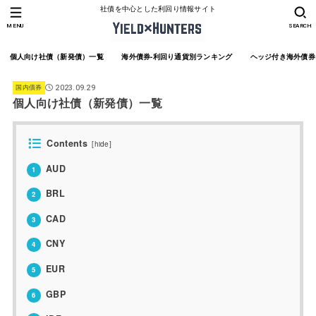
社債を中心とした利回り情報サイト
MENU
SEARCH
個人向け社債（新発債）一覧
海外債券-利回り通貨別ランキング
ヘッジ付き海外債券
国内債券
2023.09.29
個人向け社債（新発債）一覧
Contents
[
hide
]
AUD
1
BRL
2
CAD
3
CNY
4
EUR
5
GBP
6