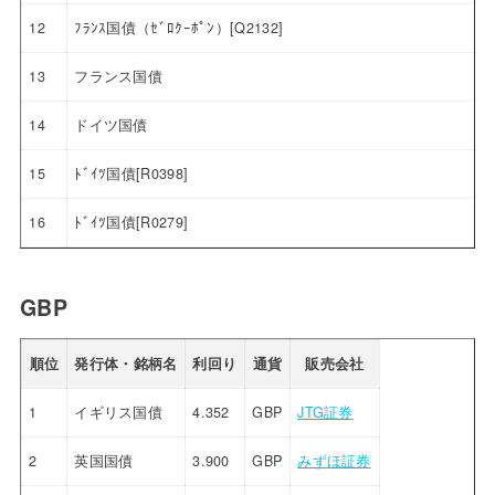
12
ﾌﾗﾝｽ国債（ｾﾞﾛｸｰﾎﾟﾝ）[Q2132]
13
フランス国債
14
ドイツ国債
15
ﾄﾞｲﾂ国債[R0398]
16
ﾄﾞｲﾂ国債[R0279]
GBP
順位
発行体・銘柄名
利回り
通貨
販売会社
1
イギリス国債
4.352
GBP
JTG証券
2
英国国債
3.900
GBP
みずほ証券