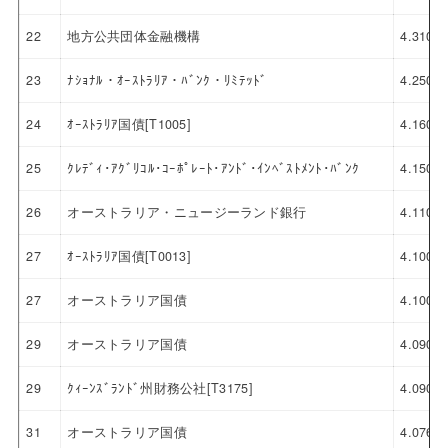
22
地方公共団体金融機構
4.310
23
ﾅｼｮﾅﾙ・ｵｰｽﾄﾗﾘｱ・ﾊﾞﾝｸ・ﾘﾐﾃｯﾄﾞ
4.250
24
ｵｰｽﾄﾗﾘｱ国債[T1005]
4.160
25
ｸﾚﾃﾞｨ･ｱｸﾞﾘｺﾙ･ｺｰﾎﾟﾚｰﾄ･ｱﾝﾄﾞ･ｲﾝﾍﾞｽﾄﾒﾝﾄ･ﾊﾞﾝｸ
4.150
26
オーストラリア・ニュージーランド銀行
4.110
27
ｵｰｽﾄﾗﾘｱ国債[T0013]
4.100
27
オーストラリア国債
4.100
29
オーストラリア国債
4.090
29
ｸｨｰﾝｽﾞﾗﾝﾄﾞ州財務公社[T3175]
4.090
31
オーストラリア国債
4.076