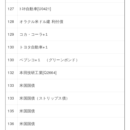
127
ﾄﾖﾀ自動車[U0421]
128
オラクル米ドル建 利付債
129
コカ・コーラ※１
130
トヨタ自動車※１
130
ペプシコ※１ （グリーンボンド）
132
本田技研工業[Q2664]
133
米国国債
133
米国国債（ストリップス債）
135
米国国債
136
米国国債