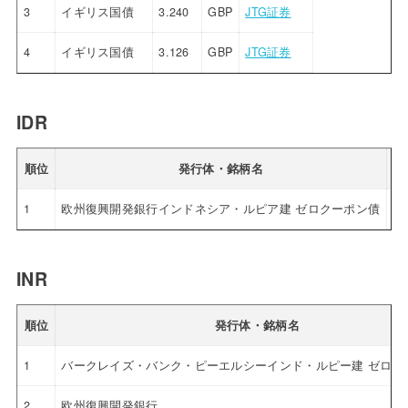
3
イギリス国債
3.240
GBP
JTG証券
4
イギリス国債
3.126
GBP
JTG証券
IDR
順位
発行体・銘柄名
利
1
欧州復興開発銀行インドネシア・ルピア建 ゼロクーポン債
4.
INR
順位
発行体・銘柄名
1
バークレイズ・バンク・ピーエルシーインド・ルピー建 ゼロク
2
欧州復興開発銀行