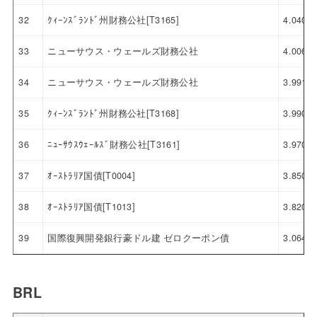
32
ｸｨｰﾝｽﾞﾗﾝﾄﾞ州財務公社[T3165]
4.040
33
ニューサウス・ウェールズ財務公社
4.006
34
ニューサウス・ウェールズ財務公社
3.991
35
ｸｨｰﾝｽﾞﾗﾝﾄﾞ州財務公社[T3168]
3.990
36
ﾆｭｰｻｳｽｳｪｰﾙｽﾞ財務公社[T3161]
3.970
37
ｵｰｽﾄﾗﾘｱ国債[T0004]
3.850
38
ｵｰｽﾄﾗﾘｱ国債[T1013]
3.820
39
国際復興開発銀行豪ドル建 ゼロクーポン債
3.064
BRL