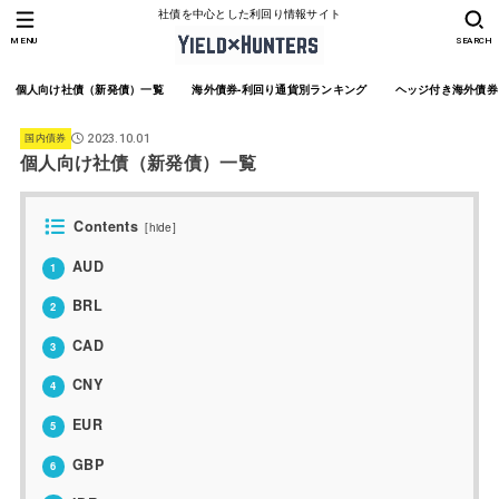
社債を中心とした利回り情報サイト
MENU
SEARCH
個人向け社債（新発債）一覧
海外債券-利回り通貨別ランキング
ヘッジ付き海外債券
国内債券
2023.10.01
個人向け社債（新発債）一覧
Contents
[
hide
]
AUD
1
BRL
2
CAD
3
CNY
4
EUR
5
GBP
6