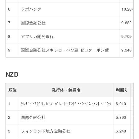
6
ラボバンク
10.204
7
国際金融公社
9.882
8
アフリカ開発銀行
9.709
9
国際金融公社メキシコ・ペソ建 ゼロクーポン債
9.340
NZD
順位
発行体・銘柄名
利回り
通
1
ｸﾚﾃﾞｨ･ｱｸﾞﾘｺﾙ･ｺｰﾎﾟﾚｰﾄ･ｱﾝﾄﾞ･ｲﾝﾍﾞｽﾄﾒﾝﾄ･ﾊﾞﾝｸ
6.010
NZ
2
国際金融公社
5.390
NZ
3
フィンランド地方金融公社
5.248
NZ