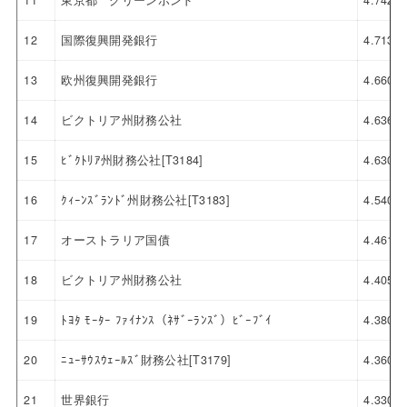
11
東京都 グリーンボンド
4.742
12
国際復興開発銀行
4.713
13
欧州復興開発銀行
4.660
14
ビクトリア州財務公社
4.636
15
ﾋﾞｸﾄﾘｱ州財務公社[T3184]
4.630
16
ｸｨｰﾝｽﾞﾗﾝﾄﾞ州財務公社[T3183]
4.540
17
オーストラリア国債
4.461
18
ビクトリア州財務公社
4.405
19
ﾄﾖﾀ ﾓｰﾀｰ ﾌｧｲﾅﾝｽ（ﾈｻﾞｰﾗﾝｽﾞ）ﾋﾞｰﾌﾞｲ
4.380
20
ﾆｭｰｻｳｽｳｪｰﾙｽﾞ財務公社[T3179]
4.360
21
世界銀行
4.330