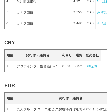
4
米州開発銀行
4.224
CAD
SBI証券
5
カナダ国債
3.750
CAD
みずほ証
6
カナダ国債
3.442
CAD
JTG証券
CNY
順位
発行体・銘柄名
利回り
通貨
販売会社
1
アジアインフラ投資銀行※１
2.438
CNY
SBI証券
EUR
順位
発行体・銘柄名
1
楽天グループ ユーロ建 永久劣後特約付社債 4.250％（利払繰