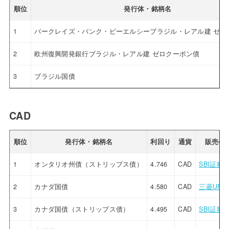
順位
発行体・銘柄名
1
バークレイズ・バンク・ピーエルシーブラジル・レアル建 ゼロ
2
欧州復興開発銀行ブラジル・レアル建 ゼロクーポン債
3
ブラジル国債
CAD
順位
発行体・銘柄名
利回り
通貨
販売会
1
オンタリオ州債（ストリップス債）
4.746
CAD
SBI証券
2
カナダ国債
4.580
CAD
三菱UFJ
3
カナダ国債（ストリップス債）
4.495
CAD
SBI証券