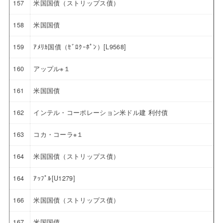
157
米国国債（ストリップス債）
158
米国国債
159
ｱﾒﾘｶ国債（ｾﾞﾛｸｰﾎﾟﾝ）[L9568]
160
アップル※１
161
米国国債
162
インテル・コーポレーション米ドル建 利付債
163
コカ・コーラ※１
164
米国国債（ストリップス債）
164
ｱｯﾌﾟﾙ[U1279]
166
米国国債（ストリップス債）
167
米国国債