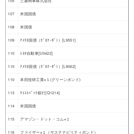
105
三菱商事株式会社
107
米国国債
108
米国債
109
ｱﾒﾘｶ国債（ｾﾞﾛｸｰﾎﾟﾝ）[L9551]
110
ﾄﾖﾀ自動車[U0422]
110
ｱﾒﾘｶ国債（ｾﾞﾛｸｰﾎﾟﾝ）[L9062]
110
本田技研工業※１(グリーンボンド)
113
ｳｴｽﾄﾊﾟｯｸ銀行[Q1214]
114
米国国債
115
アマゾン・ドット・コム※１
116
ファイザー※１（サステナビリティボンド）