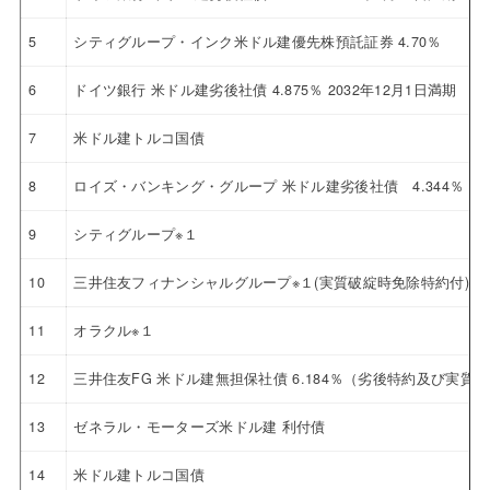
5
シティグループ・インク米ドル建優先株預託証券 4.70％
6
ドイツ銀行 米ドル建劣後社債 4.875％ 2032年12月1日満期
7
米ドル建トルコ国債
8
ロイズ・バンキング・グループ 米ドル建劣後社債 4.344％ 20
9
シティグループ※１
10
三井住友フィナンシャルグループ※１(実質破綻時免除特約付)
11
オラクル※１
12
三井住友FG 米ドル建無担保社債 6.184％（劣後特約及び実
13
ゼネラル・モーターズ米ドル建 利付債
14
米ドル建トルコ国債