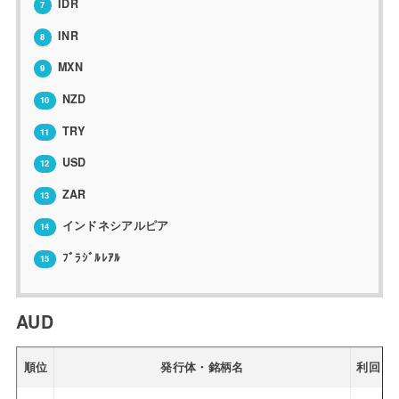
IDR
7
INR
8
MXN
9
NZD
10
TRY
11
USD
12
ZAR
13
インドネシアルピア
14
ﾌﾞﾗｼﾞﾙﾚｱﾙ
15
AUD
順位
発行体・銘柄名
利回り