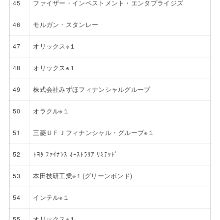
45
ファイザー・インベストメント・エンタプライジズ
46
モルガン・スタンレー
47
オリックス※１
48
オリックス※１
49
株式会社みずほフィナンシャルグループ
50
オラクル※１
51
三菱ＵＦＪフィナンシャル・グループ※１
52
ﾄﾖﾀ ﾌｧｲﾅﾝｽ ｵｰｽﾄﾗﾘｱ ﾘﾐﾃｯﾄﾞ
53
本田技研工業※１(グリーンボンド)
54
インテル※１
55
オリックス※１