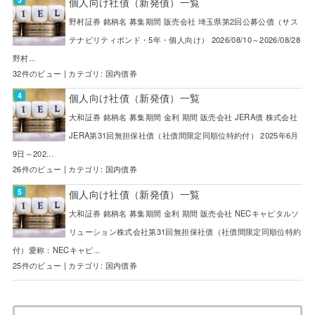
個人向け社債（新発債）一覧
野村証券 銘柄名 募集期間 販売会社 埼玉県第2回公募公債（サス
テナビリティボンド・5年・個人向け） 2026/08/10～2026/08/28
野村...
32件のビュー
|
カテゴリ:
国内債券
個人向け社債（新発債）一覧
大和証券 銘柄名 募集期間 金利 期間 販売会社 JERA債 株式会社
JERA第31回無担保社債（社債間限定同順位特約付） 2025年6月
9日～202...
26件のビュー
|
カテゴリ:
国内債券
個人向け社債（新発債）一覧
大和証券 銘柄名 募集期間 金利 期間 販売会社 NECキャピタルソ
リューション株式会社第31回無担保社債（社債間限定同順位特約
付）愛称：NECキャピ...
25件のビュー
|
カテゴリ:
国内債券
検