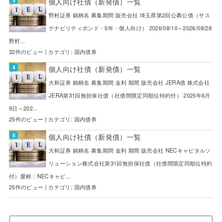
個人向け社債（新発債）一覧
野村証券 銘柄名 募集期間 販売会社 埼玉県第2回公募公債（サス
テナビリティボンド・5年・個人向け） 2026/08/10～2026/08/28
野村...
32件のビュー
|
カテゴリ:
国内債券
個人向け社債（新発債）一覧
大和証券 銘柄名 募集期間 金利 期間 販売会社 JERA債 株式会社
JERA第31回無担保社債（社債間限定同順位特約付） 2025年6月
9日～202...
25件のビュー
|
カテゴリ:
国内債券
個人向け社債（新発債）一覧
大和証券 銘柄名 募集期間 金利 期間 販売会社 NECキャピタルソ
リューション株式会社第31回無担保社債（社債間限定同順位特約
付）愛称：NECキャピ...
25件のビュー
|
カテゴリ:
国内債券
検