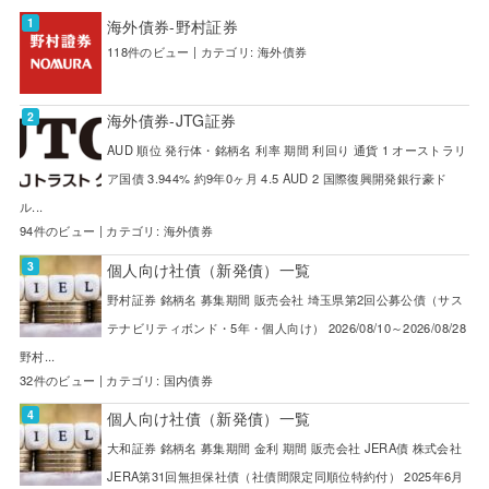
海外債券-野村証券
118件のビュー
|
カテゴリ:
海外債券
海外債券-JTG証券
AUD 順位 発行体・銘柄名 利率 期間 利回り 通貨 1 オーストラリ
ア国債 3.944% 約9年0ヶ月 4.5 AUD 2 国際復興開発銀行豪ド
ル...
94件のビュー
|
カテゴリ:
海外債券
個人向け社債（新発債）一覧
野村証券 銘柄名 募集期間 販売会社 埼玉県第2回公募公債（サス
テナビリティボンド・5年・個人向け） 2026/08/10～2026/08/28
野村...
32件のビュー
|
カテゴリ:
国内債券
個人向け社債（新発債）一覧
大和証券 銘柄名 募集期間 金利 期間 販売会社 JERA債 株式会社
JERA第31回無担保社債（社債間限定同順位特約付） 2025年6月