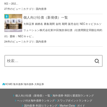
9日～202...
27件のビュー
|
カテゴリ:
国内債券
個人向け社債（新発債）一覧
大和証券 銘柄名 募集期間 金利 期間 販売会社 NECキャピタルソ
リューション株式会社第31回無担保社債（社債間限定同順位特約
付）愛称：NECキャピ...
24件のビュー
|
カテゴリ:
国内債券
検
索:
HOME
海外債券
海外債券-大和証券
個人向け社債（新発債）一覧
海外債券-利回り通貨別ランキング
ヘッジ付き海外債券ランキング
スワップポイントランキング
国内債券-利回りランキング
Market Data
ガイド