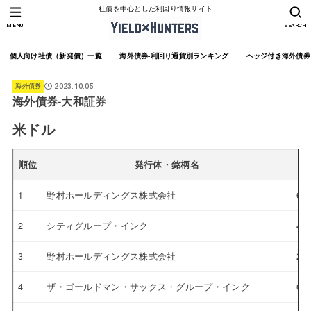
社債を中心とした利回り情報サイト
MENU
SEARCH
個人向け社債（新発債）一覧
海外債券-利回り通貨別ランキング
ヘッジ付き海外債券
海外債券
2023.10.05
海外債券-大和証券
米ドル
順位
発行体・銘柄名
1
野村ホールディングス株式会社
6.
2
シティグループ・インク
4.
3
野村ホールディングス株式会社
2.
4
ザ・ゴールドマン・サックス・グループ・インク
6.