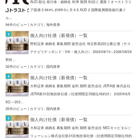
AUD 順位 発行体・銘柄名 利率 期間 利回り 通貨 1 オーストラリ
ア国債 3.944% 約9年0ヶ月 4.5 AUD 2 国際復興開発銀行豪ド
ル...
94件のビュー
|
カテゴリ:
海外債券
個人向け社債（新発債）一覧
野村証券 銘柄名 募集期間 販売会社 埼玉県第2回公募公債（サス
テナビリティボンド・5年・個人向け） 2026/08/10～2026/08/28
野村...
32件のビュー
|
カテゴリ:
国内債券
個人向け社債（新発債）一覧
大和証券 銘柄名 募集期間 金利 期間 販売会社 JERA債 株式会社
JERA第31回無担保社債（社債間限定同順位特約付） 2025年6月
9日～202...
25件のビュー
|
カテゴリ:
国内債券
個人向け社債（新発債）一覧
大和証券 銘柄名 募集期間 金利 期間 販売会社 NECキャピタルソ
リューション株式会社第31回無担保社債（社債間限定同順位特約