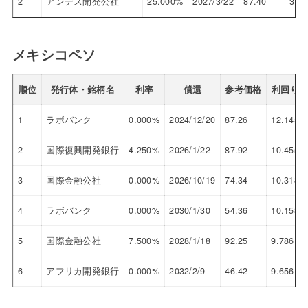
2
アンデス開発公社
25.000%
2027/3/22
87.40
31.
メキシコペソ
順位
発行体・銘柄名
利率
償還
参考価格
利回り
1
ラボバンク
0.000%
2024/12/20
87.26
12.145
2
国際復興開発銀行
4.250%
2026/1/22
87.92
10.455
3
国際金融公社
0.000%
2026/10/19
74.34
10.318
4
ラボバンク
0.000%
2030/1/30
54.36
10.158
5
国際金融公社
7.500%
2028/1/18
92.25
9.786
6
アフリカ開発銀行
0.000%
2032/2/9
46.42
9.656