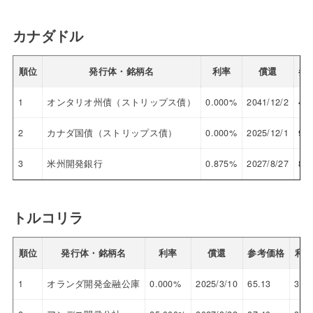
カナダドル
順位
発行体・銘柄名
利率
償還
参
1
オンタリオ州債（ストリップス債）
0.000%
2041/12/2
42.
2
カナダ国債（ストリップス債）
0.000%
2025/12/1
91.
3
米州開発銀行
0.875%
2027/8/27
88.
トルコリラ
順位
発行体・銘柄名
利率
償還
参考価格
利
1
オランダ開発金融公庫
0.000%
2025/3/10
65.13
35.