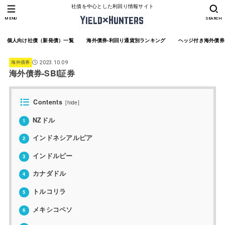
社債を中心とした利回り情報サイト
MENU
SEARCH
個人向け社債（新発債）一覧
海外債券-利回り通貨別ランキング
ヘッジ付き海外債券
海外債券
2023.10.09
海外債券-SBI証券
Contents
[
hide
]
NZドル
1
インドネシアルピア
2
インドルピー
3
カナダドル
4
トルコリラ
5
メキシコペソ
6