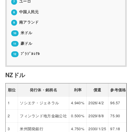
ユーロ
7
中国人民元
8
南アランド
9
米ドル
10
豪ドル
11
ﾌﾞﾗｼﾞﾙﾚｱﾙ
12
NZドル
順位
発行体・銘柄名
利率
償還
参考価格
1
ソシエテ・ジェネラル
4.940%
2026/4/2
96.57
6
2
フィンランド地方金融公社
0.500%
2029/8/8
75.90
5
3
米州開発銀行
4.750%
2030/1/25
97.18
5