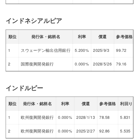
インドネシアルピア
順位
発行体・銘柄名
利率
償還
参考価格
1
スウェーデン輸出信用銀行
5.200%
2025/9/3
99.72
5
2
国際復興開発銀行
0.000%
2028/5/26
79.16
5
インドルピー
順位
発行体・銘柄名
利率
償還
参考価格
利回り
1
欧州復興開発銀行
0.000%
2028/1/13
78.58
5.831
2
欧州復興開発銀行
0.000%
2025/2/27
92.86
5.535