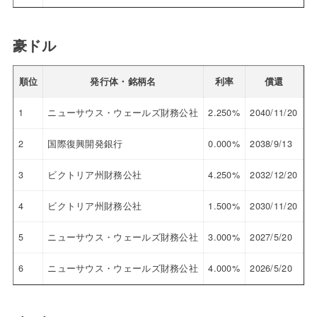
豪ドル
順位
発行体・銘柄名
利率
償還
参
1
ニューサウス・ウェールズ財務公社
2.250%
2040/11/20
66
2
国際復興開発銀行
0.000%
2038/9/13
49
3
ビクトリア州財務公社
4.250%
2032/12/20
96
4
ビクトリア州財務公社
1.500%
2030/11/20
81
5
ニューサウス・ウェールズ財務公社
3.000%
2027/5/20
96
6
ニューサウス・ウェールズ財務公社
4.000%
2026/5/20
10