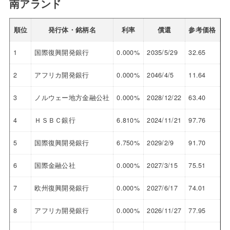
南アランド
順位
発行体・銘柄名
利率
償還
参考価格
1
国際復興開発銀行
0.000%
2035/5/29
32.65
10
2
アフリカ開発銀行
0.000%
2046/4/5
11.64
10
3
ノルウェー地方金融公社
0.000%
2028/12/22
63.40
9.
4
ＨＳＢＣ銀行
6.810%
2024/11/21
97.76
8.
5
国際復興開発銀行
6.750%
2029/2/9
91.70
8.
6
国際金融公社
0.000%
2027/3/15
75.51
8.
7
欧州復興開発銀行
0.000%
2027/6/17
74.01
8.
8
アフリカ開発銀行
0.000%
2026/11/27
77.95
8.