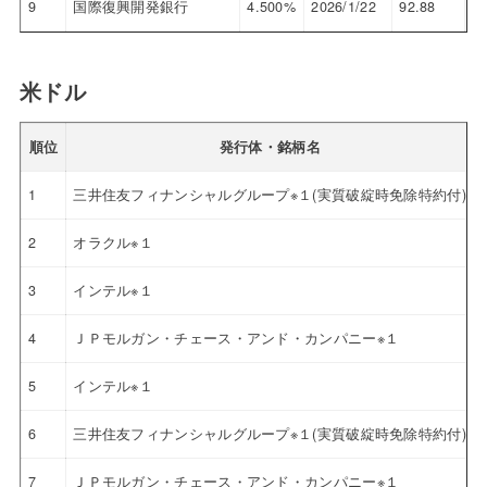
9
国際復興開発銀行
4.500%
2026/1/22
92.88
8.
米ドル
順位
発行体・銘柄名
1
三井住友フィナンシャルグループ※１(実質破綻時免除特約付)
2
オラクル※１
3
インテル※１
4
ＪＰモルガン・チェース・アンド・カンパニー※１
5
インテル※１
6
三井住友フィナンシャルグループ※１(実質破綻時免除特約付)
7
ＪＰモルガン・チェース・アンド・カンパニー※１