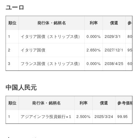
ユーロ
順位
発行体・銘柄名
利率
償還
参考
1
イタリア国債（ストリップス債）
0.000%
2029/3/1
80.57
2
イタリア国債
2.650%
2027/12/1
95.76
3
フランス国債（ストリップス債）
0.000%
2038/4/25
60.64
中国人民元
順位
発行体・銘柄名
利率
償還
参考価格
1
アジアインフラ投資銀行※１
2.500%
2025/3/24
99.95