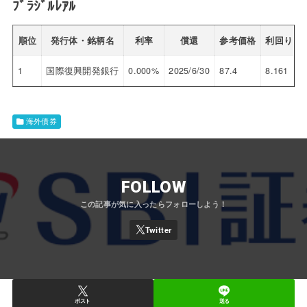
ﾌﾞﾗｼﾞﾙﾚｱﾙ
順位
発行体・銘柄名
利率
償還
参考価格
利回り
1
国際復興開発銀行
0.000%
2025/6/30
87.4
8.161
海外債券
FOLLOW
ポスト
送る