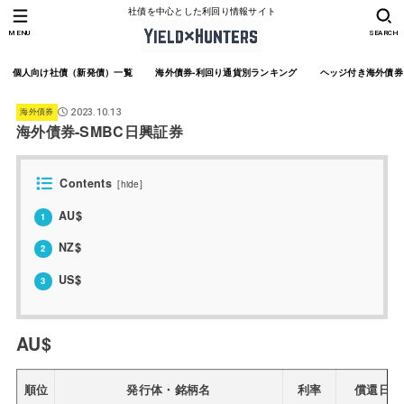
社債を中心とした利回り情報サイト
MENU
SEARCH
個人向け社債（新発債）一覧
海外債券-利回り通貨別ランキング
ヘッジ付き海外債券
海外債券
2023.10.13
海外債券-SMBC日興証券
Contents
[
hide
]
AU$
1
NZ$
2
US$
3
AU$
順位
発行体・銘柄名
利率
償還日