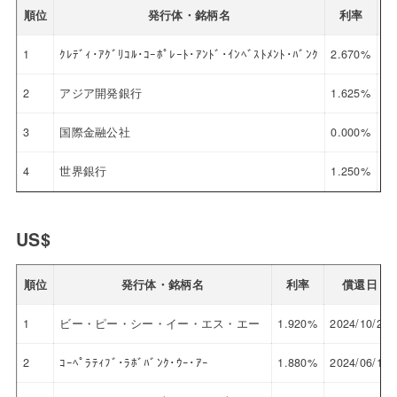
順位
発行体・銘柄名
利率
1
ｸﾚﾃﾞｨ･ｱｸﾞﾘｺﾙ･ｺｰﾎﾟﾚｰﾄ･ｱﾝﾄﾞ･ｲﾝﾍﾞｽﾄﾒﾝﾄ･ﾊﾞﾝｸ
2.670%
20
2
アジア開発銀行
1.625%
20
3
国際金融公社
0.000%
20
4
世界銀行
1.250%
20
US$
順位
発行体・銘柄名
利率
償還日
1
ビー・ピー・シー・イー・エス・エー
1.920%
2024/10/25
2
ｺｰﾍﾟﾗﾃｨﾌﾞ･ﾗﾎﾞﾊﾞﾝｸ･ｳｰ･ｱｰ
1.880%
2024/06/18