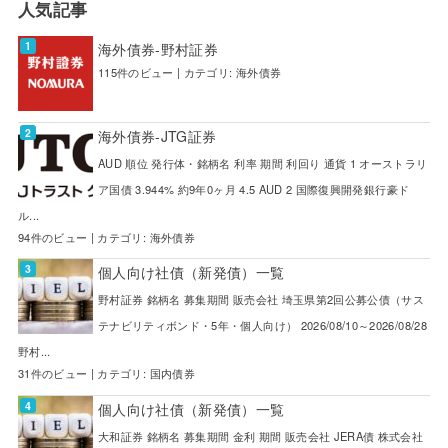
人気記事
海外債券-野村証券
115件のビュー
|
カテゴリ:
海外債券
海外債券-JTG証券
AUD 順位 発行体・銘柄名 利率 期間 利回り 通貨 1 オーストラリ
ア国債 3.944% 約9年0ヶ月 4.5 AUD 2 国際復興開発銀行豪ド
ル...
94件のビュー
|
カテゴリ:
海外債券
個人向け社債（新発債）一覧
野村証券 銘柄名 募集期間 販売会社 埼玉県第2回公募公債（サス
テナビリティボンド・5年・個人向け） 2026/08/10～2026/08/28
野村...
31件のビュー
|
カテゴリ:
国内債券
個人向け社債（新発債）一覧
大和証券 銘柄名 募集期間 金利 期間 販売会社 JERA債 株式会社