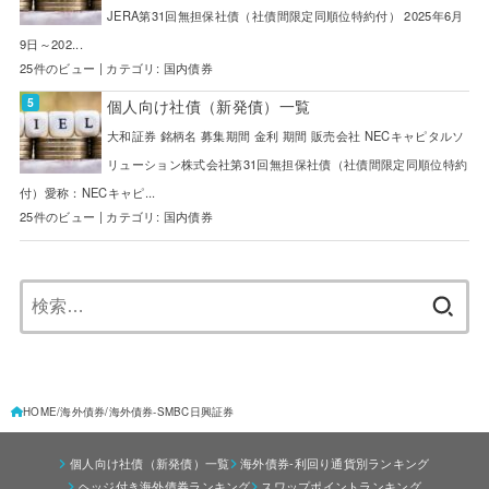
JERA第31回無担保社債（社債間限定同順位特約付） 2025年6月
9日～202...
25件のビュー
|
カテゴリ:
国内債券
個人向け社債（新発債）一覧
大和証券 銘柄名 募集期間 金利 期間 販売会社 NECキャピタルソ
リューション株式会社第31回無担保社債（社債間限定同順位特約
付）愛称：NECキャピ...
25件のビュー
|
カテゴリ:
国内債券
検
索:
HOME
海外債券
海外債券-SMBC日興証券
個人向け社債（新発債）一覧
海外債券-利回り通貨別ランキング
ヘッジ付き海外債券ランキング
スワップポイントランキング