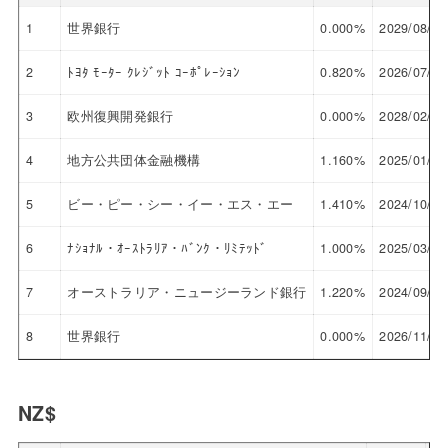
1
世界銀行
0.000%
2029/08/28
2
ﾄﾖﾀ ﾓｰﾀｰ ｸﾚｼﾞｯﾄ ｺｰﾎﾟﾚｰｼｮﾝ
0.820%
2026/07/30
3
欧州復興開発銀行
0.000%
2028/02/10
4
地方公共団体金融機構
1.160%
2025/01/28
5
ビー・ピー・シー・イー・エス・エー
1.410%
2024/10/25
6
ﾅｼｮﾅﾙ・ｵｰｽﾄﾗﾘｱ・ﾊﾞﾝｸ・ﾘﾐﾃｯﾄﾞ
1.000%
2025/03/12
7
オーストラリア・ニュージーランド銀行
1.220%
2024/09/26
8
世界銀行
0.000%
2026/11/16
NZ$