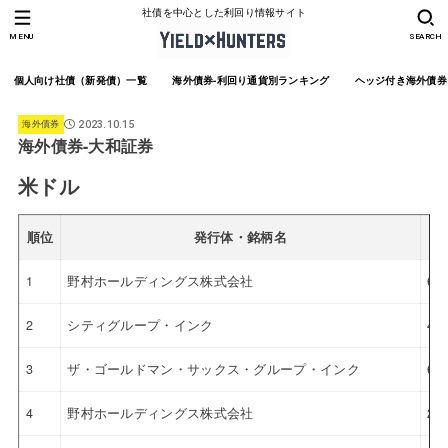
社債を中心とした利回り情報サイト
MENU
SEARCH
個人向け社債（新発債）一覧
海外債券-利回り通貨別ランキング
ヘッジ付き海外債券
海外債券
2023.10.15
海外債券-大和証券
米ドル
順位
発行体・銘柄名
1
野村ホールディングス株式会社
6.
2
シティグループ・インク
4.
3
ザ・ゴールドマン・サックス・グループ・インク
6.
4
野村ホールディングス株式会社
2.