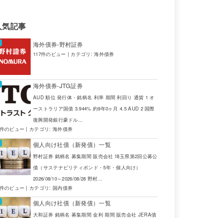
人気記事
海外債券-野村証券
117件のビュー
|
カテゴリ:
海外債券
海外債券-JTG証券
AUD 順位 発行体・銘柄名 利率 期間 利回り 通貨 1 オ
ーストラリア国債 3.944% 約9年0ヶ月 4.5 AUD 2 国際
復興開発銀行豪ドル...
4件のビュー
|
カテゴリ:
海外債券
個人向け社債（新発債）一覧
野村証券 銘柄名 募集期間 販売会社 埼玉県第2回公募公
債（サステナビリティボンド・5年・個人向け）
2026/08/10～2026/08/28 野村...
2件のビュー
|
カテゴリ:
国内債券
個人向け社債（新発債）一覧
大和証券 銘柄名 募集期間 金利 期間 販売会社 JERA債