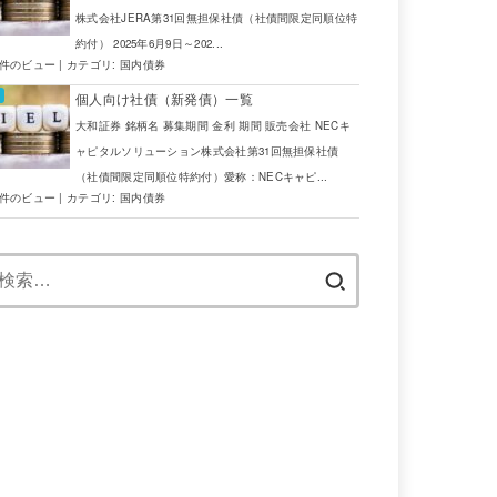
株式会社JERA第31回無担保社債（社債間限定同順位特
約付） 2025年6月9日～202...
6件のビュー
|
カテゴリ:
国内債券
個人向け社債（新発債）一覧
大和証券 銘柄名 募集期間 金利 期間 販売会社 NECキ
ャピタルソリューション株式会社第31回無担保社債
（社債間限定同順位特約付）愛称：NECキャピ...
4件のビュー
|
カテゴリ:
国内債券
検
索: