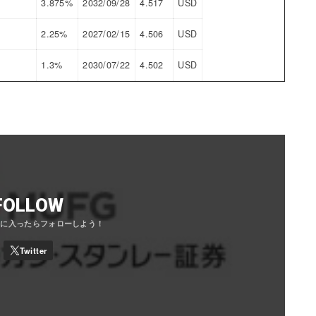
3.875%
2032/09/28
4.517
USD
2.25%
2027/02/15
4.506
USD
1.3%
2030/07/22
4.502
USD
FOLLOW