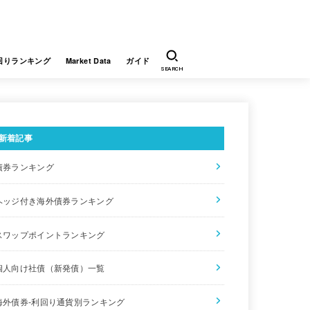
回りランキング
Market Data
ガイド
SEARCH
新着記事
債券ランキング
ヘッジ付き海外債券ランキング
スワップポイントランキング
個人向け社債（新発債）一覧
海外債券-利回り通貨別ランキング