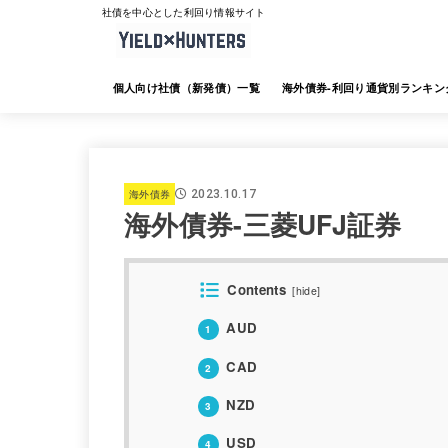
社債を中心とした利回り情報サイト
個人向け社債（新発債）一覧
海外債券-利回り通貨別ランキン
海外債券-JTG証券
海外債券-大和証券
海外債券-SMBC日興証券
海外債券-みずほ証券
海外債券-三菱UFJ証券
海外債券-楽天証券
海外債券-SBI証券
海外債券-野村証券
海外債券
2023.10.17
海外債券-三菱UFJ証券
Contents
[
hide
]
AUD
1
CAD
2
NZD
3
USD
4