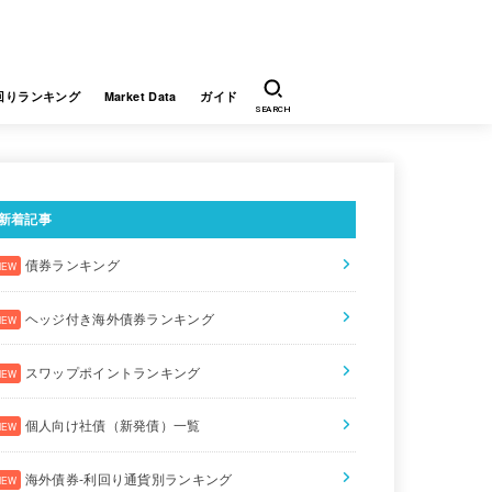
回りランキング
Market Data
ガイド
SEARCH
新着記事
債券ランキング
ヘッジ付き海外債券ランキング
スワップポイントランキング
個人向け社債（新発債）一覧
海外債券-利回り通貨別ランキング