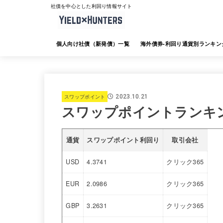
社債を中心とした利回り情報サイト
個人向け社債（新発債）一覧
海外債券-利回り通貨別ランキン
海外債券-JTG証券
海外債券-大和証券
海外債券-SMBC日興証券
海外債券-みずほ証券
海外債券-三菱UFJ証券
海外債券-楽天証券
海外債券-SBI証券
海外債券-野村証券
スワップポイント
2023.10.21
スワップポイントランキ
通貨
スワップポイント利回り
取引会社
USD
4.3741
クリック365
EUR
2.0986
クリック365
GBP
3.2631
クリック365