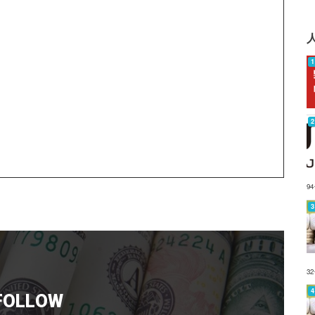
9
3
FOLLOW