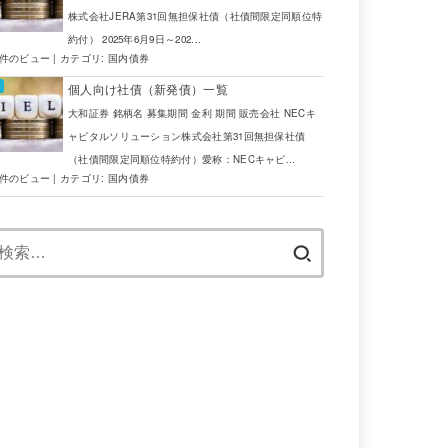
株式会社JERA第31回無担保社債（社債間限定同順位特
約付） 2025年6月9日～202...
7件のビュー
|
カテゴリ:
国内債券
個人向け社債（新発債）一覧
大和証券 銘柄名 募集期間 金利 期間 販売会社 NECキ
ャピタルソリューション株式会社第31回無担保社債
（社債間限定同順位特約付）愛称：NECキャピ...
5件のビュー
|
カテゴリ:
国内債券
検
索: