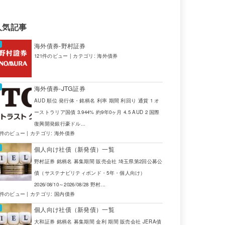
人気記事
海外債券-野村証券
121件のビュー
|
カテゴリ:
海外債券
海外債券-JTG証券
AUD 順位 発行体・銘柄名 利率 期間 利回り 通貨 1 オ
ーストラリア国債 3.944% 約9年0ヶ月 4.5 AUD 2 国際
復興開発銀行豪ドル...
4件のビュー
|
カテゴリ:
海外債券
個人向け社債（新発債）一覧
野村証券 銘柄名 募集期間 販売会社 埼玉県第2回公募公
債（サステナビリティボンド・5年・個人向け）
2026/08/10～2026/08/28 野村...
2件のビュー
|
カテゴリ:
国内債券
個人向け社債（新発債）一覧
大和証券 銘柄名 募集期間 金利 期間 販売会社 JERA債