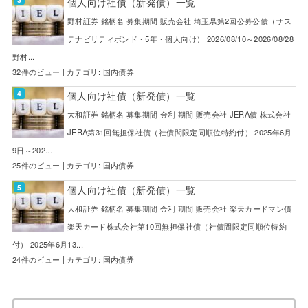
個人向け社債（新発債）一覧
野村証券 銘柄名 募集期間 販売会社 埼玉県第2回公募公債（サス
テナビリティボンド・5年・個人向け） 2026/08/10～2026/08/28
野村...
32件のビュー
|
カテゴリ:
国内債券
個人向け社債（新発債）一覧
大和証券 銘柄名 募集期間 金利 期間 販売会社 JERA債 株式会社
JERA第31回無担保社債（社債間限定同順位特約付） 2025年6月
9日～202...
25件のビュー
|
カテゴリ:
国内債券
個人向け社債（新発債）一覧
大和証券 銘柄名 募集期間 金利 期間 販売会社 楽天カードマン債
楽天カード株式会社第10回無担保社債（社債間限定同順位特約
付） 2025年6月13...
24件のビュー
|
カテゴリ:
国内債券
検