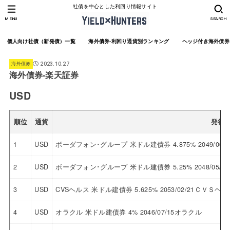
社債を中心とした利回り情報サイト
MENU
SEARCH
個人向け社債（新発債）一覧
海外債券-利回り通貨別ランキング
ヘッジ付き海外債券
海外債券
2023.10.27
海外債券-楽天証券
USD
順位
通貨
発行
1
USD
ボーダフォン･グループ 米ドル建債券 4.875% 2049/0
2
USD
ボーダフォン･グループ 米ドル建債券 5.25% 2048/05
3
USD
CVSヘルス 米ドル建債券 5.625% 2053/02/21ＣＶＳヘ
4
USD
オラクル 米ドル建債券 4% 2046/07/15オラクル