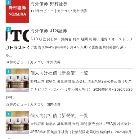
海外債券-野村証券
117件のビュー
|
カテゴリ:
海外債券
海外債券-JTG証券
AUD 順位 発行体・銘柄名 利率 期間 利回り 通貨 1 オーストラリ
ア国債 3.944% 約9年0ヶ月 4.5 AUD 2 国際復興開発銀行豪ド
ル...
94件のビュー
|
カテゴリ:
海外債券
個人向け社債（新発債）一覧
野村証券 銘柄名 募集期間 販売会社 埼玉県第2回公募公債（サス
テナビリティボンド・5年・個人向け） 2026/08/10～2026/08/28
野村...
32件のビュー
|
カテゴリ:
国内債券
個人向け社債（新発債）一覧
大和証券 銘柄名 募集期間 金利 期間 販売会社 JERA債 株式会社
JERA第31回無担保社債（社債間限定同順位特約付） 2025年6月