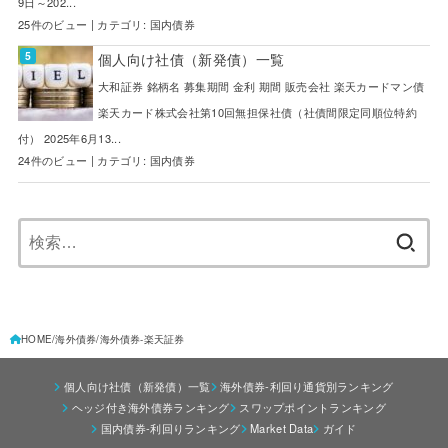
9日～202...
25件のビュー
|
カテゴリ:
国内債券
個人向け社債（新発債）一覧
大和証券 銘柄名 募集期間 金利 期間 販売会社 楽天カードマン債
楽天カード株式会社第10回無担保社債（社債間限定同順位特約
付） 2025年6月13...
24件のビュー
|
カテゴリ:
国内債券
検
索:
HOME
海外債券
海外債券-楽天証券
個人向け社債（新発債）一覧
海外債券-利回り通貨別ランキング
ヘッジ付き海外債券ランキング
スワップポイントランキング
国内債券-利回りランキング
Market Data
ガイド