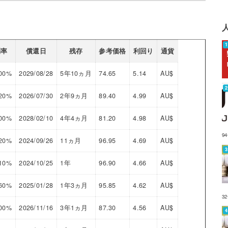
利率
償還日
残存
参考価格
利回り
通貨
000%
2029/08/28
5年10ヵ月
74.65
5.14
AU$
820%
2026/07/30
2年9ヵ月
89.40
4.99
AU$
000%
2028/02/10
4年4ヵ月
81.20
4.98
AU$
9
220%
2024/09/26
11ヵ月
96.95
4.69
AU$
410%
2024/10/25
1年
96.90
4.66
AU$
160%
2025/01/28
1年3ヵ月
95.85
4.62
AU$
3
000%
2026/11/16
3年1ヵ月
87.30
4.56
AU$