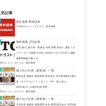
人気記事
海外債券-野村証券
121件のビュー
|
カテゴリ:
海外債券
海外債券-JTG証券
AUD 順位 発行体・銘柄名 利率 期間 利回り 通貨 1 オ
ーストラリア国債 3.944% 約9年0ヶ月 4.5 AUD 2 国際
復興開発銀行豪ドル...
4件のビュー
|
カテゴリ:
海外債券
個人向け社債（新発債）一覧
野村証券 銘柄名 募集期間 販売会社 埼玉県第2回公募公
債（サステナビリティボンド・5年・個人向け）
2026/08/10～2026/08/28 野村...
2件のビュー
|
カテゴリ:
国内債券
個人向け社債（新発債）一覧
大和証券 銘柄名 募集期間 金利 期間 販売会社 JERA債