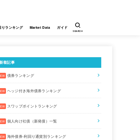
回りランキング
Market Data
ガイド
SEARCH
新着記事
債券ランキング
ヘッジ付き海外債券ランキング
スワップポイントランキング
個人向け社債（新発債）一覧
海外債券-利回り通貨別ランキング