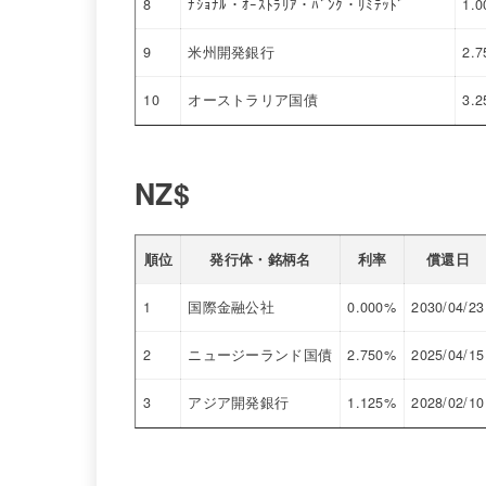
8
ﾅｼｮﾅﾙ・ｵｰｽﾄﾗﾘｱ・ﾊﾞﾝｸ・ﾘﾐﾃｯﾄﾞ
1.
9
米州開発銀行
2.
10
オーストラリア国債
3.
NZ$
順位
発行体・銘柄名
利率
償還日
1
国際金融公社
0.000%
2030/04/23
2
ニュージーランド国債
2.750%
2025/04/15
3
アジア開発銀行
1.125%
2028/02/10