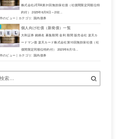
株式会社JERA第31回無担保社債（社債間限定同順位特
約付） 2025年6月9日～202...
6件のビュー
|
カテゴリ:
国内債券
個人向け社債（新発債）一覧
大和証券 銘柄名 募集期間 金利 期間 販売会社 楽天カ
ードマン債 楽天カード株式会社第10回無担保社債（社
債間限定同順位特約付） 2025年6月13...
4件のビュー
|
カテゴリ:
国内債券
検
索: