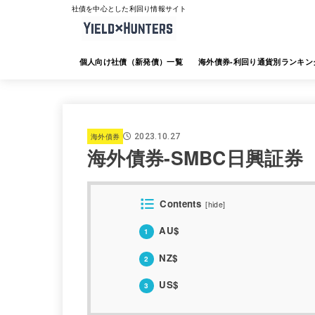
社債を中心とした利回り情報サイト
個人向け社債（新発債）一覧
海外債券-利回り通貨別ランキン
海外債券-JTG証券
海外債券-大和証券
海外債券-SMBC日興証券
海外債券-みずほ証券
海外債券-三菱UFJ証券
海外債券-楽天証券
海外債券-SBI証券
海外債券-野村証券
海外債券
2023.10.27
海外債券-SMBC日興証券
Contents
[
hide
]
AU$
1
NZ$
2
US$
3