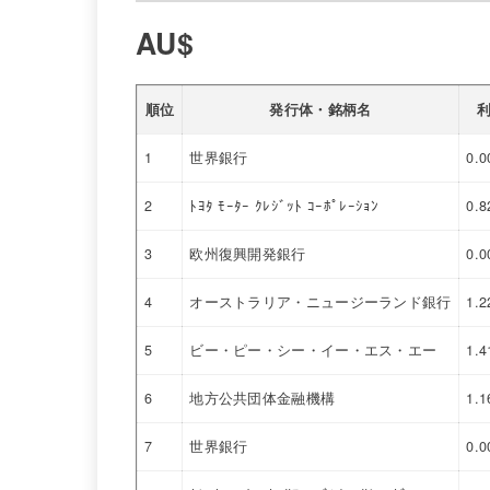
AU$
順位
発行体・銘柄名
1
世界銀行
0.
2
ﾄﾖﾀ ﾓｰﾀｰ ｸﾚｼﾞｯﾄ ｺｰﾎﾟﾚｰｼｮﾝ
0.
3
欧州復興開発銀行
0.
4
オーストラリア・ニュージーランド銀行
1.
5
ビー・ピー・シー・イー・エス・エー
1.
6
地方公共団体金融機構
1.
7
世界銀行
0.