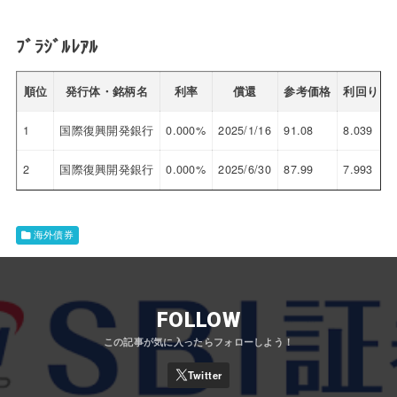
ﾌﾞﾗｼﾞﾙﾚｱﾙ
順位
発行体・銘柄名
利率
償還
参考価格
利回り
1
国際復興開発銀行
0.000%
2025/1/16
91.08
8.039
2
国際復興開発銀行
0.000%
2025/6/30
87.99
7.993
海外債券
FOLLOW