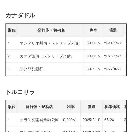
カナダドル
順位
発行体・銘柄名
利率
償還
参
1
オンタリオ州債（ストリップス債）
0.000%
2041/12/2
43.
2
カナダ国債（ストリップス債）
0.000%
2025/12/1
91.
3
米州開発銀行
0.875%
2027/8/27
88.
トルコリラ
順位
発行体・銘柄名
利率
償還
参考価格
利
1
オランダ開発金融公庫
0.000%
2025/3/10
65.24
36.