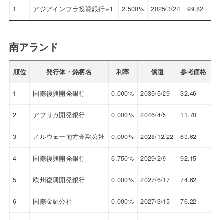
1
アジアインフラ投資銀行※１
2.500%
2025/3/24
99.82
南アランド
順位
発行体・銘柄名
利率
償還
参考価格
1
国際復興開発銀行
0.000%
2035/5/29
32.46
10
2
アフリカ開発銀行
0.000%
2046/4/5
11.70
10
3
ノルウェー地方金融公社
0.000%
2028/12/22
63.62
9.
4
国際復興開発銀行
6.750%
2029/2/9
92.15
8.
5
欧州復興開発銀行
0.000%
2027/6/17
74.62
8.
6
国際金融公社
0.000%
2027/3/15
76.22
8.