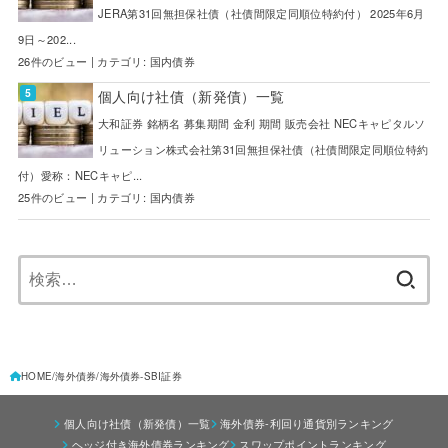
JERA第31回無担保社債（社債間限定同順位特約付） 2025年6月
9日～202...
26件のビュー
|
カテゴリ:
国内債券
個人向け社債（新発債）一覧
大和証券 銘柄名 募集期間 金利 期間 販売会社 NECキャピタルソ
リューション株式会社第31回無担保社債（社債間限定同順位特約
付）愛称：NECキャピ...
25件のビュー
|
カテゴリ:
国内債券
検
索:
HOME
海外債券
海外債券-SBI証券
個人向け社債（新発債）一覧
海外債券-利回り通貨別ランキング
ヘッジ付き海外債券ランキング
スワップポイントランキング