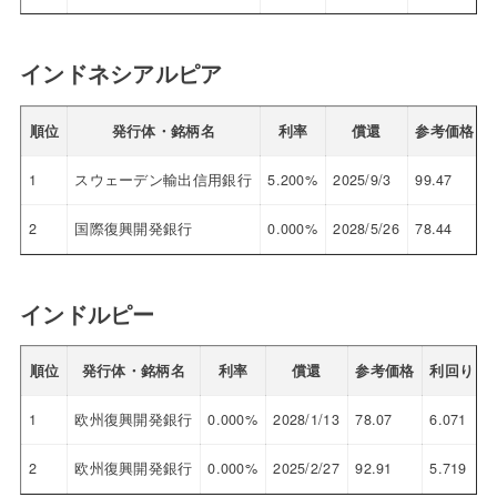
インドネシアルピア
順位
発行体・銘柄名
利率
償還
参考価格
1
スウェーデン輸出信用銀行
5.200%
2025/9/3
99.47
5
2
国際復興開発銀行
0.000%
2028/5/26
78.44
5
インドルピー
順位
発行体・銘柄名
利率
償還
参考価格
利回り
1
欧州復興開発銀行
0.000%
2028/1/13
78.07
6.071
2
欧州復興開発銀行
0.000%
2025/2/27
92.91
5.719