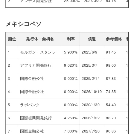
2
アンデス開発公社
25.000%
2027/3/22
84.16
32.
メキシコペソ
順位
発行体・銘柄名
利率
償還
参考価格
利
1
モルガン・スタンレー
5.900%
2025/6/9
91.45
11.
2
アフリカ開発銀行
9.020%
2025/3/7
98.00
10.
3
国際金融公社
0.000%
2025/2/14
87.83
10.
4
国際金融公社
0.000%
2026/10/19
74.85
10.
5
ラボバンク
0.000%
2030/1/30
54.40
10.
6
国際復興開発銀行
4.250%
2026/1/22
88.70
10.
7
国際金融公社
7.000%
2027/7/20
90.86
10.