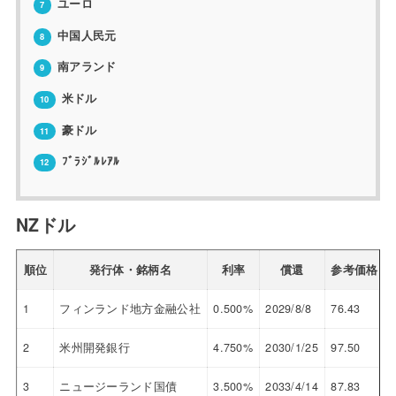
ユーロ
7
中国人民元
8
南アランド
9
米ドル
10
豪ドル
11
ﾌﾞﾗｼﾞﾙﾚｱﾙ
12
NZドル
順位
発行体・銘柄名
利率
償還
参考価格
1
フィンランド地方金融公社
0.500%
2029/8/8
76.43
5
2
米州開発銀行
4.750%
2030/1/25
97.50
5
3
ニュージーランド国債
3.500%
2033/4/14
87.83
5