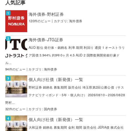
人気記事
海外債券-野村証券
120件のビュー
|
カテゴリ:
海外債券
海外債券-JTG証券
AUD 順位 発行体・銘柄名 利率 期間 利回り 通貨 1 オーストラリ
ア国債 3.944% 約9年0ヶ月 4.5 AUD 2 国際復興開発銀行豪ド
ル...
94件のビュー
|
カテゴリ:
海外債券
個人向け社債（新発債）一覧
野村証券 銘柄名 募集期間 販売会社 埼玉県第2回公募公債（サス
テナビリティボンド・5年・個人向け） 2026/08/10～2026/08/28
野村...
32件のビュー
|
カテゴリ:
国内債券
個人向け社債（新発債）一覧
大和証券 銘柄名 募集期間 金利 期間 販売会社 JERA債 株式会社