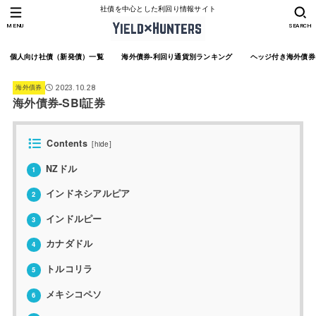
社債を中心とした利回り情報サイト
MENU
SEARCH
個人向け社債（新発債）一覧
海外債券-利回り通貨別ランキング
ヘッジ付き海外債券
海外債券
2023.10.28
海外債券-SBI証券
Contents
[
hide
]
NZドル
1
インドネシアルピア
2
インドルピー
3
カナダドル
4
トルコリラ
5
メキシコペソ
6