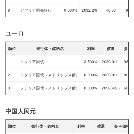
8
アフリカ開発銀行
0.000%
2032/2/9
46.03
9.8
ユーロ
順位
発行体・銘柄名
利率
償還
参考
1
イタリア国債
3.500%
2030/3/1
96.99
2
イタリア国債（ストリップス債）
0.000%
2029/3/1
80.79
3
フランス国債（ストリップス債）
0.000%
2038/4/25
60.42
中国人民元
順位
発行体・銘柄名
利率
償還
参考価格