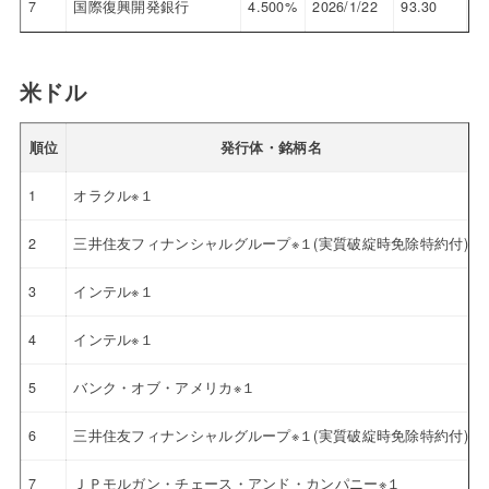
7
国際復興開発銀行
4.500%
2026/1/22
93.30
7.
米ドル
順位
発行体・銘柄名
1
オラクル※１
2
三井住友フィナンシャルグループ※１(実質破綻時免除特約付)
3
インテル※１
4
インテル※１
5
バンク・オブ・アメリカ※１
6
三井住友フィナンシャルグループ※１(実質破綻時免除特約付)
7
ＪＰモルガン・チェース・アンド・カンパニー※１