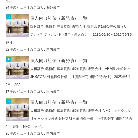
ル...
94件のビュー
|
カテゴリ:
海外債券
個人向け社債（新発債）一覧
野村証券 銘柄名 募集期間 販売会社 埼玉県第2回公募公債（サス
テナビリティボンド・5年・個人向け） 2026/08/10～2026/08/28
野村...
32件のビュー
|
カテゴリ:
国内債券
個人向け社債（新発債）一覧
大和証券 銘柄名 募集期間 金利 期間 販売会社 JERA債 株式会社
JERA第31回無担保社債（社債間限定同順位特約付） 2025年6月
9日～202...
27件のビュー
|
カテゴリ:
国内債券
個人向け社債（新発債）一覧
大和証券 銘柄名 募集期間 金利 期間 販売会社 NECキャピタルソ
リューション株式会社第31回無担保社債（社債間限定同順位特約
付）愛称：NECキャピ...
25件のビュー
|
カテゴリ:
国内債券