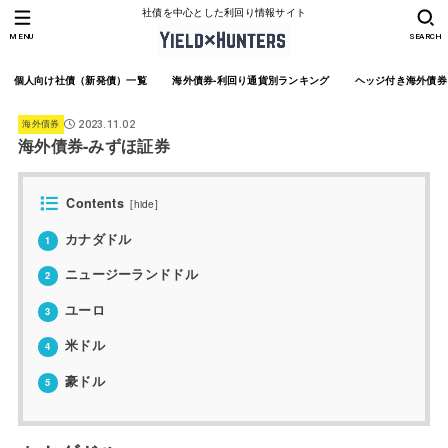
社債を中心とした利回り情報サイト
MENU
SEARCH
個人向け社債（新発債）一覧
海外債券-利回り通貨別ランキング
ヘッジ付き海外債券
海外債券
2023.11.02
海外債券-みずほ証券
Contents
[
hide
]
カナダドル
1
ニュージーランドドル
2
ユーロ
3
米ドル
4
豪ドル
5