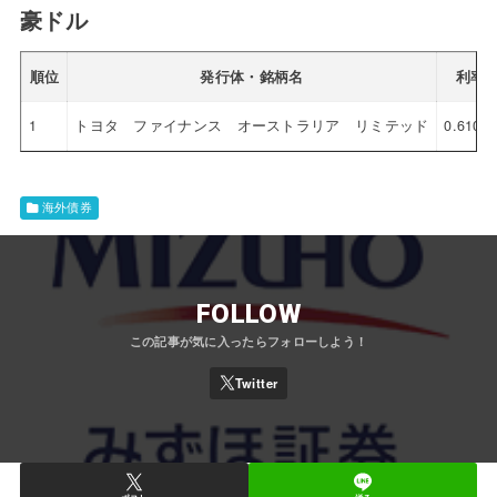
豪ドル
順位
発行体・銘柄名
利率
1
トヨタ ファイナンス オーストラリア リミテッド
0.610％
海外債券
FOLLOW