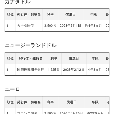
カナダドル
順位
発行体・銘柄名
利率
償還日
年限
参考
1
カナダ国債
3.500％
2028年3月1日
約4年3ヵ月
99.3
ニュージーランドドル
順位
発行体・銘柄名
利率
償還日
年限
参考
1
国際復興開発銀行
4.625％
2028年2月2日
4年3ヵ月
98.9
ユーロ
順位
発行体・銘柄名
利率
償還日
年限
参
1
フランス国債
3.500％
2026年4月25日
約2年5ヵ月
101