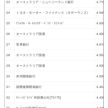
23
オーストラリア・ニュージーランド銀行
4.710
24
トヨタ・モーター・ファイナンス（ネザーランズ）
4.645
25
ﾅｼｮﾅﾙ・ｵｰｽﾄﾗﾘｱ・ﾊﾞﾝｸ・ﾘﾐﾃｯﾄﾞ
4.630
26
オーストラリア国債
4.628
27
世界銀行
4.610
28
オーストラリア国債
4.552
29
オーストラリア国債
4.539
30
米州開発銀行
4.530
31
国際復興開発銀行
4.454
32
ｸｨｰﾝｽﾞﾗﾝﾄﾞ州財務公社[T3175]
4.430