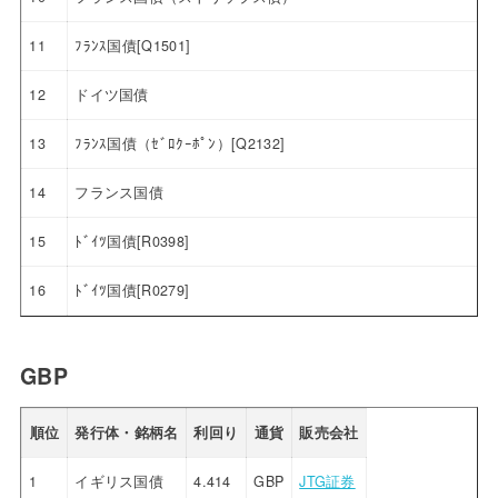
11
ﾌﾗﾝｽ国債[Q1501]
12
ドイツ国債
13
ﾌﾗﾝｽ国債（ｾﾞﾛｸｰﾎﾟﾝ）[Q2132]
14
フランス国債
15
ﾄﾞｲﾂ国債[R0398]
16
ﾄﾞｲﾂ国債[R0279]
GBP
順位
発行体・銘柄名
利回り
通貨
販売会社
1
イギリス国債
4.414
GBP
JTG証券