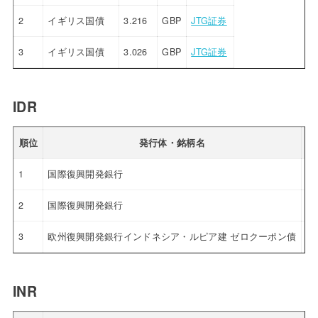
2
イギリス国債
3.216
GBP
JTG証券
3
イギリス国債
3.026
GBP
JTG証券
IDR
順位
発行体・銘柄名
利
1
国際復興開発銀行
5.
2
国際復興開発銀行
5.
3
欧州復興開発銀行インドネシア・ルピア建 ゼロクーポン債
4.
INR