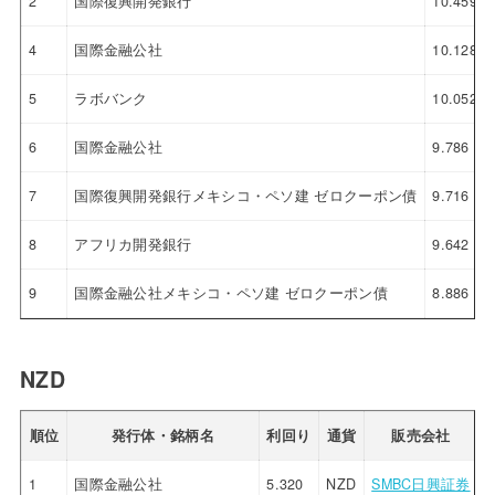
2
国際復興開発銀行
10.459
4
国際金融公社
10.128
5
ラボバンク
10.052
6
国際金融公社
9.786
7
国際復興開発銀行メキシコ・ペソ建 ゼロクーポン債
9.716
8
アフリカ開発銀行
9.642
9
国際金融公社メキシコ・ペソ建 ゼロクーポン債
8.886
NZD
順位
発行体・銘柄名
利回り
通貨
販売会社
1
国際金融公社
5.320
NZD
SMBC日興証券