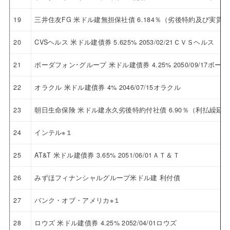
19
三井住友FG 米ドル建無担保社債 6.184％（劣後特約及び実
20
CVSヘルス 米ドル建債券 5.625% 2053/02/21ＣＶＳヘルス
21
ボーダフォン･グループ 米ドル建債券 4.25% 2050/09/17ボ
22
オラクル 米ドル建債券 4% 2046/07/15オラクル
23
朝日生命保険 米ドル建永久劣後特約付社債 6.90％（利払繰延
24
インテル※１
25
AT&T 米ドル建債券 3.65% 2051/06/01ＡＴ＆Ｔ
26
みずほフィナンシャルグループ米ドル建 利付債
27
バンク・オブ・アメリカ※１
28
ロウズ 米ドル建債券 4.25% 2052/04/01ロウズ