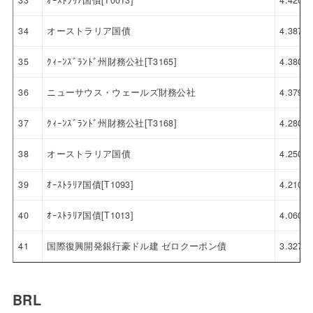
33
ｵｰｽﾄﾗﾘｱ国債[T0013]
4.420
34
オーストラリア国債
4.387
35
ｸｨｰﾝｽﾞﾗﾝﾄﾞ州財務公社[T3165]
4.380
36
ニューサウス・ウェールズ財務公社
4.379
37
ｸｨｰﾝｽﾞﾗﾝﾄﾞ州財務公社[T3168]
4.280
38
オーストラリア国債
4.250
39
ｵｰｽﾄﾗﾘｱ国債[T1093]
4.210
40
ｵｰｽﾄﾗﾘｱ国債[T1013]
4.060
41
国際復興開発銀行豪ドル建 ゼロクーポン債
3.327
BRL