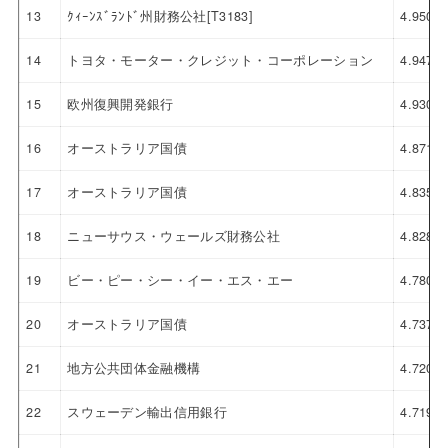
13
ｸｨｰﾝｽﾞﾗﾝﾄﾞ州財務公社[T3183]
4.950
14
トヨタ・モーター・クレジット・コーポレーション
4.947
15
欧州復興開発銀行
4.930
16
オーストラリア国債
4.871
17
オーストラリア国債
4.835
18
ニューサウス・ウェールズ財務公社
4.828
19
ビー・ピー・シー・イー・エス・エー
4.780
20
オーストラリア国債
4.737
21
地方公共団体金融機構
4.720
22
スウェーデン輸出信用銀行
4.719