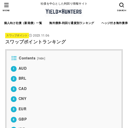
社債を中心とした利回り情報サイト
MENU
SEARCH
個人向け社債（新発債）一覧
海外債券-利回り通貨別ランキング
ヘッジ付き海外債券
スワップポイント
2023.11.06
スワップポイントランキング
Contents
[
hide
]
AUD
1
BRL
2
CAD
3
CNY
4
EUR
5
GBP
6