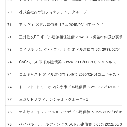
70
株式会社みずほフィナンシャルグループ
71
アッヴィ 米ドル建債券 4.7% 2045/05/14アッウ゛ィ
71
三井住友FG 米ドル建無担保社債 2.142％（劣後特約及び実質破
73
ロイヤル･バンク･オブ･カナダ 米ドル建債券 5% 2033/02/
74
CVSヘルス 米ドル建債券 5.25% 2033/02/21ＣＶＳヘルス
74
コムキャスト 米ドル建債券 3.45% 2050/02/01コムキャスト
74
トロント･ドミニオン銀行 米ドル建債券 3.2% 2032/03/10
77
三菱ＵＦＪフィナンシャル・グループ※１
78
テキサス･インスツルメンツ 米ドル建債券 5.05% 2063/05/
78
ペイパル・ホールディングス 米ドル建債券 5.05% 2052/06/