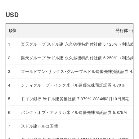
USD
順位
発行体・銘
1
楽天グループ 米ドル建 永久劣後特約付社債 5.125％（利払繰
2
楽天グループ 米ドル建 永久劣後特約付社債 6.250％（利払繰
3
ゴールドマン･サックス･グループ米ドル建優先株預託証券 4.12
4
シティグループ・インク米ドル建優先株預託証券 4.70％
5
ドイツ銀行 米ドル建劣後社債 7.079％ 2034年2月10日満期
6
バンク・オブ・アメリカ米ドル建優先株預託証券 5.875％
7
米ドル建トルコ国債