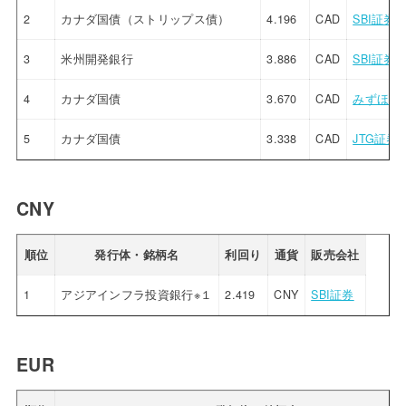
2
カナダ国債（ストリップス債）
4.196
CAD
SBI証券
3
米州開発銀行
3.886
CAD
SBI証券
4
カナダ国債
3.670
CAD
みずほ証
5
カナダ国債
3.338
CAD
JTG証券
CNY
順位
発行体・銘柄名
利回り
通貨
販売会社
1
アジアインフラ投資銀行※１
2.419
CNY
SBI証券
EUR