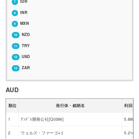
IDR
7
INR
8
MXN
9
NZD
10
TRY
11
USD
12
ZAR
13
AUD
順位
発行体・銘柄名
利回り
1
ｱﾝﾃﾞｽ開発公社[Q0366]
5.880
2
ウェルズ・ファーゴ※１
5.214