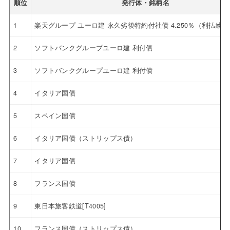
順位
発行体・銘柄名
1
楽天グループ ユーロ建 永久劣後特約付社債 4.250％（利払繰
2
ソフトバンクグループユーロ建 利付債
3
ソフトバンクグループユーロ建 利付債
4
イタリア国債
5
スペイン国債
6
イタリア国債（ストリップス債）
7
イタリア国債
8
フランス国債
9
東日本旅客鉄道[T4005]
10
フランス国債（ストリップス債）