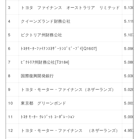
3
トヨタ ファイナンス オーストラリア リミテッド
5.130
4
クイーンズランド財務公社
5.119
5
ビクトリア州財務公社
5.107
6
ﾄﾖﾀﾓｰﾀｰﾌｧｲﾅﾝｽﾈｻﾞｰﾗﾝｽﾞﾋﾞｰﾌﾞｲ[Q1607]
5.090
7
ﾋﾞｸﾄﾘｱ州財務公社[T3184]
5.080
8
国際復興開発銀行
5.030
9
トヨタ・モーター・ファイナンス（ネザーランズ）
5.020
10
東京都 グリーンボンド
5.003
11
ﾄﾖﾀ ﾓｰﾀｰ ｸﾚｼﾞｯﾄ ｺｰﾎﾟﾚｰｼｮﾝ
5.000
12
トヨタ・モーター・ファイナンス （ネザーランズ）
4.957