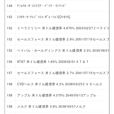
149
ﾅｼｮﾅﾙ･ｵｰｽﾄﾗﾘｱ・ﾊﾞﾝｸ・ﾘﾐﾃｯﾄﾞ
152
ﾄﾖﾀﾓｰﾀｰｸﾚｼﾞｯﾄｺｰﾎﾟﾚｰｼｮﾝ[Q1615]
152
イーライリリー 米ドル建債券 4.875% 2053/02/27イーライリリ
152
セールスフォース 米ドル建債券 2.9% 2051/07/15セールスフ
152
ペイパル・ホールディングス 米ドル建債券 2.3% 2030/06/
156
AT&T 米ドル建債券 1.65% 2028/02/01ＡＴ＆Ｔ
157
セールスフォース 米ドル建債券 2.7% 2041/07/15セールスフ
158
CVSヘルス 米ドル建債券 4.3% 2028/03/25ＣＶＳヘルス
158
アップル 米ドル建債券 4.375% 2045/05/13アップル
158
メルク 米ドル建債券 3.9% 2039/03/07メルク