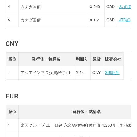
4
カナダ国債
3.540
CAD
みずほ証
5
カナダ国債
3.151
CAD
JTG証券
CNY
順位
発行体・銘柄名
利回り
通貨
販売会社
1
アジアインフラ投資銀行※１
2.24
CNY
SBI証券
EUR
順位
発行体・銘柄名
1
楽天グループ ユーロ建 永久劣後特約付社債 4.250％（利払繰