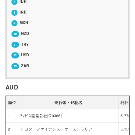
IDR
7
INR
8
MXN
9
NZD
10
TRY
11
USD
12
ZAR
13
AUD
順位
発行体・銘柄名
利回り
1
ｱﾝﾃﾞｽ開発公社[Q0366]
5.770
2
トヨタ・ファイナンス・オーストラリア
5.153