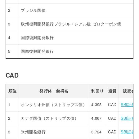
2
ブラジル国債
3
欧州復興開発銀行ブラジル・レアル建 ゼロクーポン債
4
国際復興開発銀行
5
国際復興開発銀行
CAD
順位
発行体・銘柄名
利回り
通貨
販売会
1
オンタリオ州債（ストリップス債）
4.398
CAD
SBI証券
2
カナダ国債（ストリップス債）
4.067
CAD
SBI証券
3
米州開発銀行
3.724
CAD
SBI証券