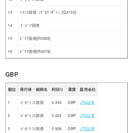
13
ﾌﾗﾝｽ国債（ｾﾞﾛｸｰﾎﾟﾝ）[Q2132]
14
ドイツ国債
15
ﾄﾞｲﾂ国債[R0398]
16
ﾄﾞｲﾂ国債[R0279]
GBP
順位
発行体・銘柄名
利回り
通貨
販売会社
1
イギリス国債
4.243
GBP
JTG証券
2
イギリス国債
3.022
GBP
JTG証券
3
イギリス国債
2.928
GBP
JTG証券