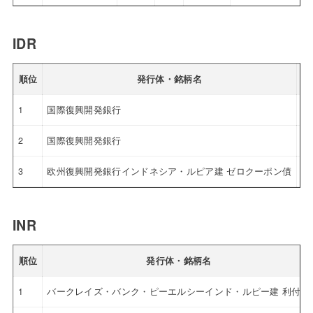
IDR
順位
発行体・銘柄名
利
1
国際復興開発銀行
5.
2
国際復興開発銀行
5.
3
欧州復興開発銀行インドネシア・ルピア建 ゼロクーポン債
4.
INR
順位
発行体・銘柄名
1
バークレイズ・バンク・ピーエルシーインド・ルピー建 利付債