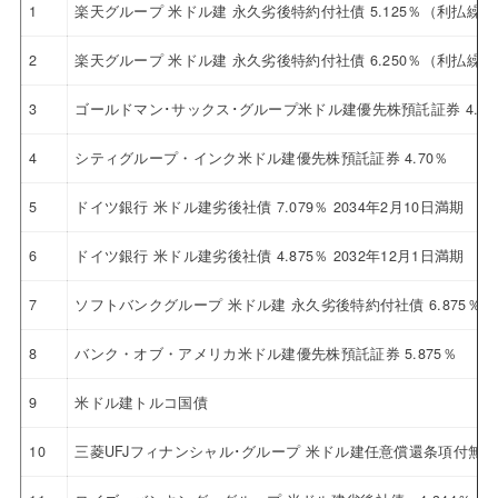
1
楽天グループ 米ドル建 永久劣後特約付社債 5.125％（利払繰
2
楽天グループ 米ドル建 永久劣後特約付社債 6.250％（利払繰
3
ゴールドマン･サックス･グループ米ドル建優先株預託証券 4.12
4
シティグループ・インク米ドル建優先株預託証券 4.70％
5
ドイツ銀行 米ドル建劣後社債 7.079％ 2034年2月10日満期
6
ドイツ銀行 米ドル建劣後社債 4.875％ 2032年12月1日満期
7
ソフトバンクグループ 米ドル建 永久劣後特約付社債 6.875％
8
バンク・オブ・アメリカ米ドル建優先株預託証券 5.875％
9
米ドル建トルコ国債
10
三菱UFJフィナンシャル･グループ 米ドル建任意償還条項付無