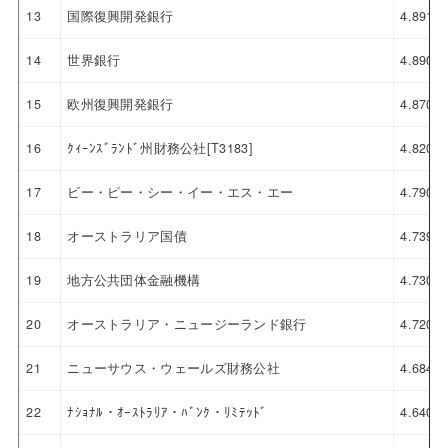
13
国際復興開発銀行
4.891
14
世界銀行
4.890
15
欧州復興開発銀行
4.870
16
ｸｨｰﾝｽﾞﾗﾝﾄﾞ州財務公社[T3183]
4.820
17
ビー・ピー・シー・イー・エス・エー
4.790
18
オーストラリア国債
4.739
19
地方公共団体金融機構
4.730
20
オーストラリア・ニュージーランド銀行
4.720
21
ニューサウス・ウェールズ財務公社
4.684
22
ﾅｼｮﾅﾙ・ｵｰｽﾄﾗﾘｱ・ﾊﾞﾝｸ・ﾘﾐﾃｯﾄﾞ
4.640