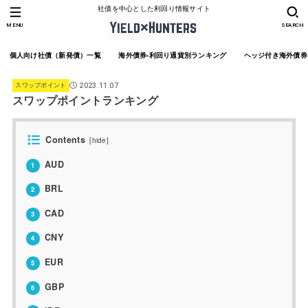
社債を中心とした利回り情報サイト
MENU
SEARCH
個人向け社債（新発債）一覧
海外債券-利回り通貨別ランキング
ヘッジ付き海外債券
スワップポイント
2023.11.07
スワップポイントランキング
Contents
[
hide
]
AUD
1
BRL
2
CAD
3
CNY
4
EUR
5
GBP
6