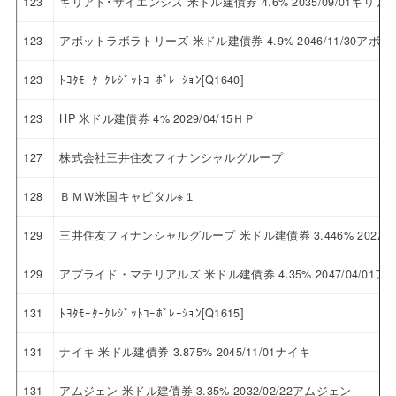
123
ギリアド･サイエンシズ 米ドル建債券 4.6% 2035/09/01ギ
123
アボットラボラトリーズ 米ドル建債券 4.9% 2046/11/30ア
123
ﾄﾖﾀﾓｰﾀｰｸﾚｼﾞｯﾄｺｰﾎﾟﾚｰｼｮﾝ[Q1640]
123
HP 米ドル建債券 4% 2029/04/15ＨＰ
127
株式会社三井住友フィナンシャルグループ
128
ＢＭＷ米国キャピタル※１
129
三井住友フィナンシャルグループ 米ドル建債券 3.446% 2027
129
アプライド・マテリアルズ 米ドル建債券 4.35% 2047/04/0
131
ﾄﾖﾀﾓｰﾀｰｸﾚｼﾞｯﾄｺｰﾎﾟﾚｰｼｮﾝ[Q1615]
131
ナイキ 米ドル建債券 3.875% 2045/11/01ナイキ
131
アムジェン 米ドル建債券 3.35% 2032/02/22アムジェン