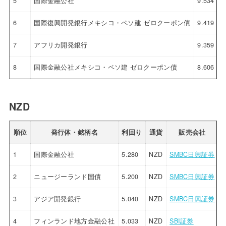
5
国際金融公社
9.534
6
国際復興開発銀行メキシコ・ペソ建 ゼロクーポン債
9.419
7
アフリカ開発銀行
9.359
8
国際金融公社メキシコ・ペソ建 ゼロクーポン債
8.606
NZD
順位
発行体・銘柄名
利回り
通貨
販売会社
1
国際金融公社
5.280
NZD
SMBC日興証券
2
ニュージーランド国債
5.200
NZD
SMBC日興証券
3
アジア開発銀行
5.040
NZD
SMBC日興証券
4
フィンランド地方金融公社
5.033
NZD
SBI証券