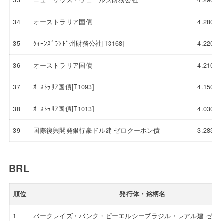
33
ニューサウス・ウェールズ財務公社
4.296
34
オーストラリア国債
4.280
35
ｸｨｰﾝｽﾞﾗﾝﾄﾞ州財務公社[T3168]
4.220
36
オーストラリア国債
4.210
37
ｵｰｽﾄﾗﾘｱ国債[T1093]
4.150
38
ｵｰｽﾄﾗﾘｱ国債[T1013]
4.030
39
国際復興開発銀行豪ドル建 ゼロクーポン債
3.283
BRL
順位
発行体・銘柄名
1
バークレイズ・バンク・ピーエルシーブラジル・レアル建 ゼロ