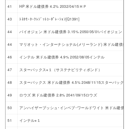
41
HP 米ドル建債券 4.2% 2032/04/15ＨＰ
43
ﾄﾖﾀﾓｰﾀｰｸﾚｼﾞｯﾄｺｰﾎﾟﾚｰｼｮﾝ[Q1391]
44
バイオジェン 米ドル建債券 3.15% 2050/05/01バイオジェン
44
マリオット・インターナショナル(メリーランド) 米ドル建債券 3.5
46
インテル 米ドル建債券 4.9% 2052/08/05インテル
47
スターバックス※１（サステナビリティボンド）
48
スターバックス 米ドル建債券 4.5% 2048/11/15スターバックス
49
ロウズ 米ドル建債券 2.8% 2041/09/15ロウズ
50
アンハイザーブッシュ･インベブ･ワールドワイト 米ドル建債券 5.
51
インテル※１