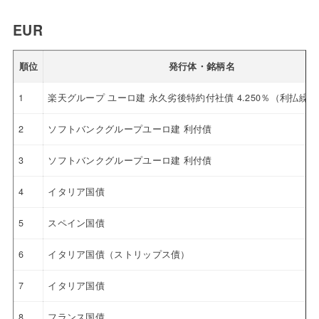
EUR
順位
発行体・銘柄名
1
楽天グループ ユーロ建 永久劣後特約付社債 4.250％（利払繰
2
ソフトバンクグループユーロ建 利付債
3
ソフトバンクグループユーロ建 利付債
4
イタリア国債
5
スペイン国債
6
イタリア国債（ストリップス債）
7
イタリア国債
8
フランス国債