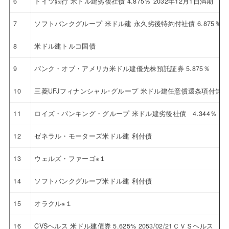
6
ドイツ銀行 米ドル建劣後社債 4.875％ 2032年12月1日満期
7
ソフトバンクグループ 米ドル建 永久劣後特約付社債 6.875％
8
米ドル建トルコ国債
9
バンク・オブ・アメリカ米ドル建優先株預託証券 5.875％
10
三菱UFJフィナンシャル･グループ 米ドル建任意償還条項付無
11
ロイズ・バンキング・グループ 米ドル建劣後社債 4.344％ 20
12
ゼネラル・モーターズ米ドル建 利付債
13
ウェルズ・ファーゴ※１
14
ソフトバンクグループ米ドル建 利付債
15
オラクル※１
16
CVSヘルス 米ドル建債券 5.625% 2053/02/21ＣＶＳヘルス