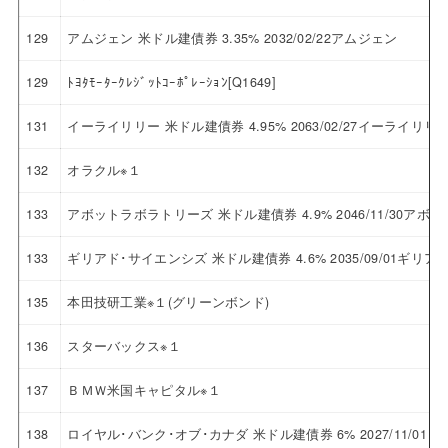
129
アムジェン 米ドル建債券 3.35% 2032/02/22アムジェン
129
ﾄﾖﾀﾓｰﾀｰｸﾚｼﾞｯﾄｺｰﾎﾟﾚｰｼｮﾝ[Q1649]
131
イーライリリー 米ドル建債券 4.95% 2063/02/27イーライリリ
132
オラクル※１
133
アボットラボラトリーズ 米ドル建債券 4.9% 2046/11/30ア
133
ギリアド･サイエンシズ 米ドル建債券 4.6% 2035/09/01ギ
135
本田技研工業※１(グリーンボンド)
136
スターバックス※１
137
ＢＭＷ米国キャピタル※１
138
ロイヤル･バンク･オブ･カナダ 米ドル建債券 6% 2027/11/