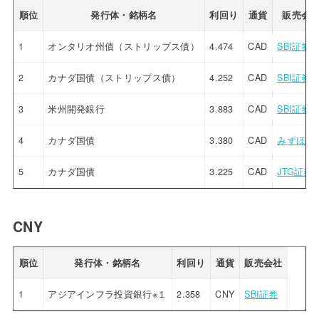
順位
発行体・銘柄名
利回り
通貨
販売会
1
オンタリオ州債（ストリップス債）
4.474
CAD
SBI証券
2
カナダ国債（ストリップス債）
4.252
CAD
SBI証券
3
米州開発銀行
3.883
CAD
SBI証券
4
カナダ国債
3.380
CAD
みずほ証
5
カナダ国債
3.225
CAD
JTG証券
CNY
順位
発行体・銘柄名
利回り
通貨
販売会社
1
アジアインフラ投資銀行※１
2.358
CNY
SBI証券