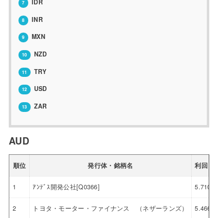
IDR
7
INR
8
MXN
9
NZD
10
TRY
11
USD
12
ZAR
13
AUD
順位
発行体・銘柄名
利回り
1
ｱﾝﾃﾞｽ開発公社[Q0366]
5.710
2
トヨタ・モーター・ファイナンス （ネザーランズ）
5.466