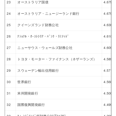
23
オーストラリア国債
4.679
24
オーストラリア・ニュージーランド銀行
4.670
25
クイーンズランド財務公社
4.638
26
ﾅｼｮﾅﾙ・ｵｰｽﾄﾗﾘｱ・ﾊﾞﾝｸ・ﾘﾐﾃｯﾄﾞ
4.610
27
ニューサウス・ウェールズ財務公社
4.609
28
トヨタ・モーター・ファイナンス（ネザーランズ）
4.589
29
スウェーデン輸出信用銀行
4.571
30
世界銀行
4.560
31
米州開発銀行
4.500
32
国際復興開発銀行
4.499