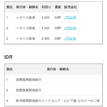
順位
発行体・銘柄名
利回り
通貨
販売会社
1
イギリス国債
4.205
GBP
JTG証券
2
イギリス国債
3.022
GBP
JTG証券
3
イギリス国債
2.903
GBP
JTG証券
IDR
順位
発行体・銘柄名
利
1
国際復興開発銀行
5.
2
国際復興開発銀行
5.
3
欧州復興開発銀行インドネシア・ルピア建 ゼロクーポン債
4.