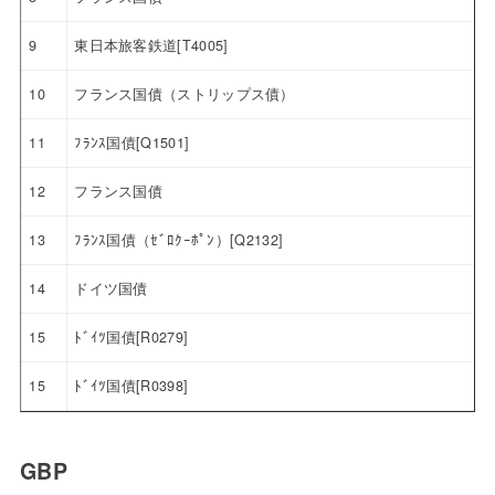
9
東日本旅客鉄道[T4005]
10
フランス国債（ストリップス債）
11
ﾌﾗﾝｽ国債[Q1501]
12
フランス国債
13
ﾌﾗﾝｽ国債（ｾﾞﾛｸｰﾎﾟﾝ）[Q2132]
14
ドイツ国債
15
ﾄﾞｲﾂ国債[R0279]
15
ﾄﾞｲﾂ国債[R0398]
GBP