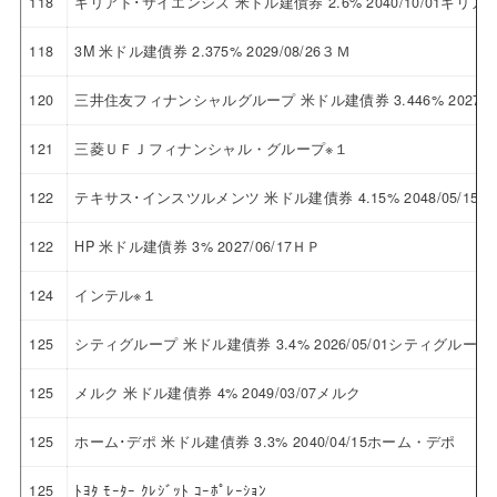
118
ギリアド･サイエンシズ 米ドル建債券 2.6% 2040/10/01ギ
118
3M 米ドル建債券 2.375% 2029/08/26３Ｍ
120
三井住友フィナンシャルグループ 米ドル建債券 3.446% 2027
121
三菱ＵＦＪフィナンシャル・グループ※１
122
テキサス･インスツルメンツ 米ドル建債券 4.15% 2048/05/
122
HP 米ドル建債券 3% 2027/06/17ＨＰ
124
インテル※１
125
シティグループ 米ドル建債券 3.4% 2026/05/01シティグループ
125
メルク 米ドル建債券 4% 2049/03/07メルク
125
ホーム･デポ 米ドル建債券 3.3% 2040/04/15ホーム・デポ
125
ﾄﾖﾀ ﾓｰﾀｰ ｸﾚｼﾞｯﾄ ｺｰﾎﾟﾚｰｼｮﾝ