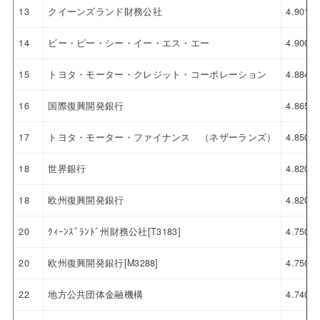
13
クイーンズランド財務公社
4.901
14
ビー・ピー・シー・イー・エス・エー
4.900
15
トヨタ・モーター・クレジット・コーポレーション
4.884
16
国際復興開発銀行
4.865
17
トヨタ・モーター・ファイナンス （ネザーランズ）
4.850
18
世界銀行
4.820
18
欧州復興開発銀行
4.820
20
ｸｨｰﾝｽﾞﾗﾝﾄﾞ州財務公社[T3183]
4.750
20
欧州復興開発銀行[M3288]
4.750
22
地方公共団体金融機構
4.740