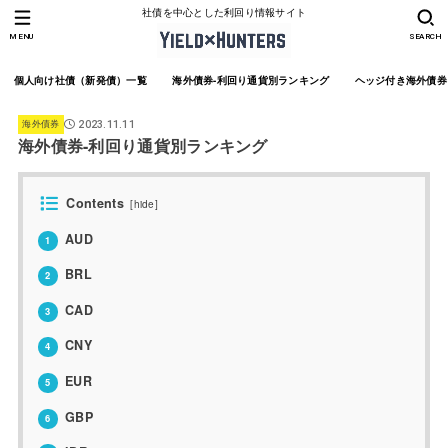
社債を中心とした利回り情報サイト
MENU
SEARCH
個人向け社債（新発債）一覧
海外債券-利回り通貨別ランキング
ヘッジ付き海外債券
海外債券
2023.11.11
海外債券-利回り通貨別ランキング
Contents
[
hide
]
AUD
1
BRL
2
CAD
3
CNY
4
EUR
5
GBP
6