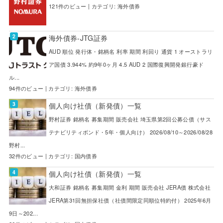
121件のビュー
|
カテゴリ:
海外債券
海外債券-JTG証券
AUD 順位 発行体・銘柄名 利率 期間 利回り 通貨 1 オーストラリ
ア国債 3.944% 約9年0ヶ月 4.5 AUD 2 国際復興開発銀行豪ド
ル...
94件のビュー
|
カテゴリ:
海外債券
個人向け社債（新発債）一覧
野村証券 銘柄名 募集期間 販売会社 埼玉県第2回公募公債（サス
テナビリティボンド・5年・個人向け） 2026/08/10～2026/08/28
野村...
32件のビュー
|
カテゴリ:
国内債券
個人向け社債（新発債）一覧
大和証券 銘柄名 募集期間 金利 期間 販売会社 JERA債 株式会社
JERA第31回無担保社債（社債間限定同順位特約付） 2025年6月
9日～202...