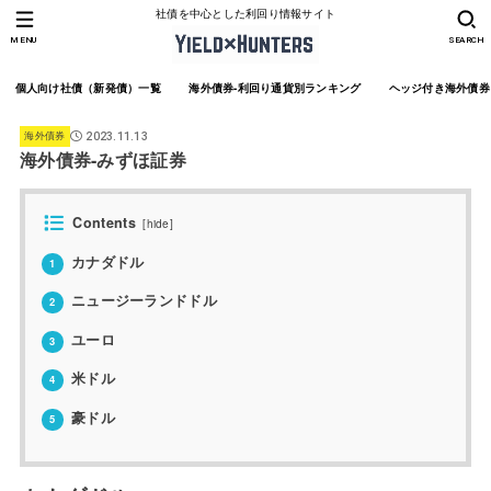
社債を中心とした利回り情報サイト
MENU
SEARCH
個人向け社債（新発債）一覧
海外債券-利回り通貨別ランキング
ヘッジ付き海外債券
海外債券
2023.11.13
海外債券-みずほ証券
Contents
[
hide
]
カナダドル
1
ニュージーランドドル
2
ユーロ
3
米ドル
4
豪ドル
5