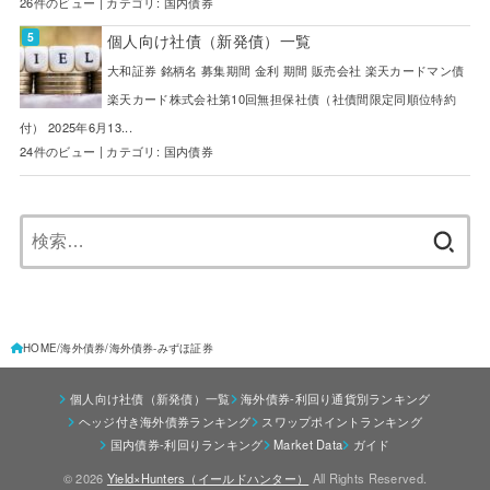
26件のビュー
|
カテゴリ:
国内債券
個人向け社債（新発債）一覧
大和証券 銘柄名 募集期間 金利 期間 販売会社 楽天カードマン債
楽天カード株式会社第10回無担保社債（社債間限定同順位特約
付） 2025年6月13...
24件のビュー
|
カテゴリ:
国内債券
検
索:
HOME
海外債券
海外債券-みずほ証券
個人向け社債（新発債）一覧
海外債券-利回り通貨別ランキング
ヘッジ付き海外債券ランキング
スワップポイントランキング
国内債券-利回りランキング
Market Data
ガイド
© 2026
Yield×Hunters（イールドハンター）
All Rights Reserved.