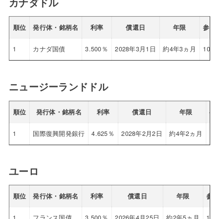
カナダドル
順位
発行体・銘柄名
利率
償還日
年限
参考
1
カナダ国債
3.500％
2028年3月1日
約4年3ヵ月
100.
ニュージーランドドル
順位
発行体・銘柄名
利率
償還日
年限
参
1
国際復興開発銀行
4.625％
2028年2月2日
約4年2ヵ月
10
ユーロ
順位
発行体・銘柄名
利率
償還日
年限
参
1
フランス国債
3.500％
2026年4月25日
約2年5ヵ月
102