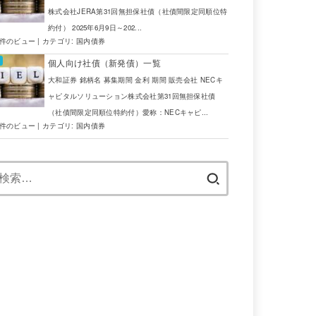
株式会社JERA第31回無担保社債（社債間限定同順位特
約付） 2025年6月9日～202...
7件のビュー
|
カテゴリ:
国内債券
個人向け社債（新発債）一覧
大和証券 銘柄名 募集期間 金利 期間 販売会社 NECキ
ャピタルソリューション株式会社第31回無担保社債
（社債間限定同順位特約付）愛称：NECキャピ...
5件のビュー
|
カテゴリ:
国内債券
検
索: