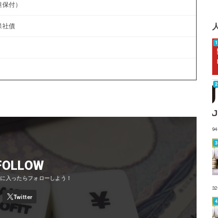
担保付）
保社債
9
FOLLOW
3