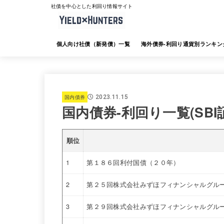
社債を中心とした利回り情報サイト
個人向け社債（新発債）一覧
海外債券-利回り通貨別ランキン
海外債券-JTG証券
海外債券-大和証券
海外債券-SMBC日興証券
海外債券-みずほ証券
海外債券-三菱UFJ証券
海外債券-楽天証券
海外債券-SBI証券
海外債券-野村証券
国内債券
2023.11.15
国内債券-利回り一覧(SBI
順位
1
第１８６回利付国債（２０年）
2
第２５回株式会社みずほフィナンシャルグルー
3
第２９回株式会社みずほフィナンシャルグルー