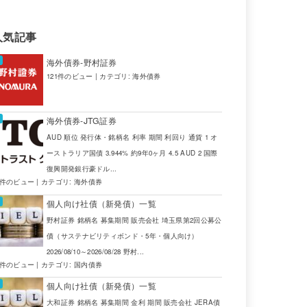
年0.47%
2032/6/18
96.20
0.948
人気記事
年1.64%
2025/4/25
101.05
0.900
海外債券-野村証券
年0.98%
2028/3/10
100.54
0.850
121件のビュー
|
カテゴリ:
海外債券
年0.24%
2027/3/15
99.30
0.453
海外債券-JTG証券
AUD 順位 発行体・銘柄名 利率 期間 利回り 通貨 1 オ
ーストラリア国債 3.944% 約9年0ヶ月 4.5 AUD 2 国際
復興開発銀行豪ドル...
4件のビュー
|
カテゴリ:
海外債券
個人向け社債（新発債）一覧
野村証券 銘柄名 募集期間 販売会社 埼玉県第2回公募公
債（サステナビリティボンド・5年・個人向け）
2026/08/10～2026/08/28 野村...
2件のビュー
|
カテゴリ:
国内債券
個人向け社債（新発債）一覧
大和証券 銘柄名 募集期間 金利 期間 販売会社 JERA債