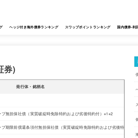
グ
ヘッジ付き海外債券ランキング
スワップポイントランキング
国内債券-利
証券)
発行体・銘柄名
プ無担保社債（実質破綻時免除特約および劣後特約付）※1※2
プ期限前償還条項付無担保社債（実質破綻時免除特約および劣後特約付）※1