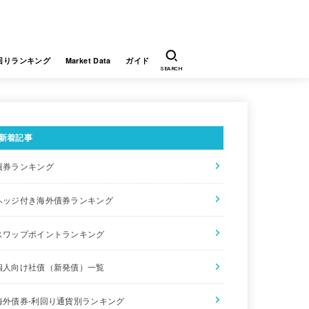
回りランキング
Market Data
ガイド
SEARCH
新着記事
債券ランキング
利率
償還日
参考単価
利回り
ヘッジ付き海外債券ランキング
年1.50%
2043/9/20
100.00
1.500
スワップポイントランキング
年0.979%
2032/10/28
96.50
1.419
個人向け社債（新発債）一覧
※2
年1.015%※3
2033/7/13※5
100.25
0.958
海外債券-利回り通貨別ランキング