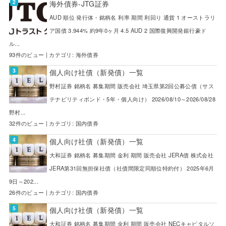
海外債券-JTG証券
AUD 順位 発行体・銘柄名 利率 期間 利回り 通貨 1 オーストラリ
ア国債 3.944% 約9年0ヶ月 4.5 AUD 2 国際復興開発銀行豪ド
ル...
93件のビュー
|
カテゴリ:
海外債券
個人向け社債（新発債）一覧
野村証券 銘柄名 募集期間 販売会社 埼玉県第2回公募公債（サス
テナビリティボンド・5年・個人向け） 2026/08/10～2026/08/28
野村...
32件のビュー
|
カテゴリ:
国内債券
個人向け社債（新発債）一覧
大和証券 銘柄名 募集期間 金利 期間 販売会社 JERA債 株式会社
JERA第31回無担保社債（社債間限定同順位特約付） 2025年6月
9日～202...
26件のビュー
|
カテゴリ:
国内債券
個人向け社債（新発債）一覧
大和証券 銘柄名 募集期間 金利 期間 販売会社 NECキャピタルソ