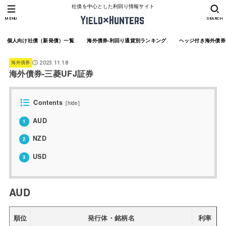
社債を中心とした利回り情報サイト
MENU
SEARCH
個人向け社債（新発債）一覧
海外債券-利回り通貨別ランキング
ヘッジ付き海外債券
海外債券
2023.11.18
海外債券-三菱UFJ証券
Contents
[
hide
]
AUD
1
NZD
2
USD
3
AUD
順位
発行体・銘柄名
利率