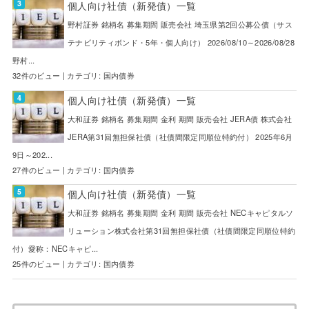
個人向け社債（新発債）一覧
野村証券 銘柄名 募集期間 販売会社 埼玉県第2回公募公債（サス
テナビリティボンド・5年・個人向け） 2026/08/10～2026/08/28
野村...
32件のビュー
|
カテゴリ:
国内債券
個人向け社債（新発債）一覧
大和証券 銘柄名 募集期間 金利 期間 販売会社 JERA債 株式会社
JERA第31回無担保社債（社債間限定同順位特約付） 2025年6月
9日～202...
27件のビュー
|
カテゴリ:
国内債券
個人向け社債（新発債）一覧
大和証券 銘柄名 募集期間 金利 期間 販売会社 NECキャピタルソ
リューション株式会社第31回無担保社債（社債間限定同順位特約
付）愛称：NECキャピ...
25件のビュー
|
カテゴリ:
国内債券