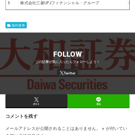
5
株式会社三菱UFJフィナンシャル・グループ
3.
海外債券
FOLLOW
ポスト
送る
コメントを残す
メールアドレスが公開されることはありません。
※
が付いてい