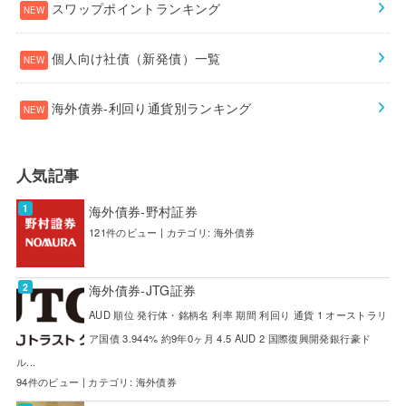
スワップポイントランキング
個人向け社債（新発債）一覧
海外債券-利回り通貨別ランキング
人気記事
海外債券-野村証券
121件のビュー
|
カテゴリ:
海外債券
海外債券-JTG証券
AUD 順位 発行体・銘柄名 利率 期間 利回り 通貨 1 オーストラリ
ア国債 3.944% 約9年0ヶ月 4.5 AUD 2 国際復興開発銀行豪ド
ル...
94件のビュー
|
カテゴリ:
海外債券