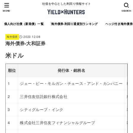
社債を中心とした利回り情報サイト
MENU
SEARCH
個人向け社債（新発債）一覧
海外債券-利回り通貨別ランキング
ヘッジ付き海外債券
海外債券
2023.12.08
海外債券-大和証券
米ドル
順位
発行体・銘柄名
1
ジェー・ピー・モルガン・チェース・アンド・カンパニー
5.
2
三井住友信託銀行株式会社
5.
3
シティグループ・インク
3.
4
株式会社三井住友フィナンシャルグループ
3.