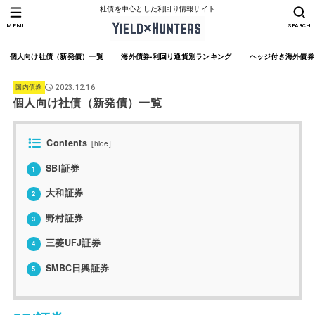
社債を中心とした利回り情報サイト
MENU
SEARCH
個人向け社債（新発債）一覧
海外債券-利回り通貨別ランキング
ヘッジ付き海外債券
国内債券
2023.12.16
個人向け社債（新発債）一覧
Contents
[
hide
]
SBI証券
1
大和証券
2
野村証券
3
三菱UFJ証券
4
SMBC日興証券
5