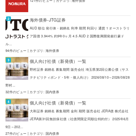
121件のビュー
|
カテゴリ:
海外債券
海外債券-JTG証券
AUD 順位 発行体・銘柄名 利率 期間 利回り 通貨 1 オーストラリ
ア国債 3.944% 約9年0ヶ月 4.5 AUD 2 国際復興開発銀行豪ド
ル...
94件のビュー
|
カテゴリ:
海外債券
個人向け社債（新発債）一覧
野村証券 銘柄名 募集期間 販売会社 埼玉県第2回公募公債（サス
テナビリティボンド・5年・個人向け） 2026/08/10～2026/08/28
野村...
32件のビュー
|
カテゴリ:
国内債券
個人向け社債（新発債）一覧
大和証券 銘柄名 募集期間 金利 期間 販売会社 JERA債 株式会社
JERA第31回無担保社債（社債間限定同順位特約付） 2025年6月
9日～202...
27件のビュー
|
カテゴリ:
国内債券