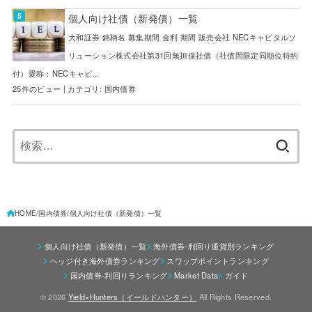
個人向け社債（新発債）一覧
大和証券 銘柄名 募集期間 金利 期間 販売会社 NECキャピタルソ
リューション株式会社第31回無担保社債（社債間限定同順位特約
付）愛称：NECキャピ...
25件のビュー
|
カテゴリ:
国内債券
検
索:
HOME
国内債券
個人向け社債（新発債）一覧
個人向け社債（新発債）一覧
海外債券-利回り通貨別ランキング
ヘッジ付き海外債券ランキング
スワップポイントランキング
国内債券-利回りランキング
Market Data
ガイド
© 2026
Yield×Hunters（イールドハンター）
All Rights Reserved.