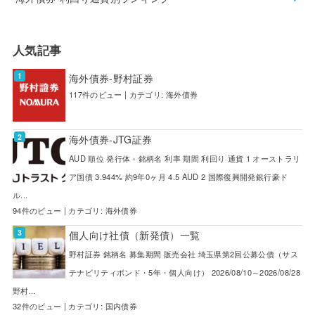
人気記事
海外債券-野村証券
117件のビュー
|
カテゴリ:
海外債券
海外債券-JTG証券
AUD 順位 発行体・銘柄名 利率 期間 利回り 通貨 1 オーストラリ
ア国債 3.944% 約9年0ヶ月 4.5 AUD 2 国際復興開発銀行豪ド
ル...
94件のビュー
|
カテゴリ:
海外債券
個人向け社債（新発債）一覧
野村証券 銘柄名 募集期間 販売会社 埼玉県第2回公募公債（サス
テナビリティボンド・5年・個人向け） 2026/08/10～2026/08/28
野村...
32件のビュー
|
カテゴリ:
国内債券