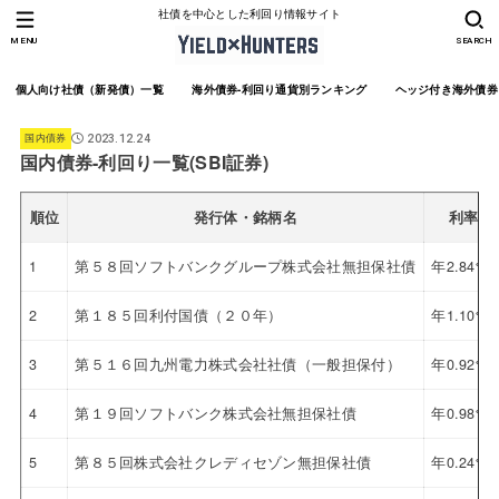
社債を中心とした利回り情報サイト
MENU
SEARCH
個人向け社債（新発債）一覧
海外債券-利回り通貨別ランキング
ヘッジ付き海外債券
国内債券
2023.12.24
国内債券-利回り一覧(SBI証券)
順位
発行体・銘柄名
利率
1
第５８回ソフトバンクグループ株式会社無担保社債
年2.84%
2
第１８５回利付国債（２０年）
年1.10%
3
第５１６回九州電力株式会社社債（一般担保付）
年0.92%
4
第１９回ソフトバンク株式会社無担保社債
年0.98%
5
第８５回株式会社クレディセゾン無担保社債
年0.24%