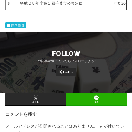
6
平成２９年度第１回千葉市公募公債
年0.205%
国内債券
FOLLOW
ポスト
送る
コメントを残す
メールアドレスが公開されることはありません。
※
が付いてい