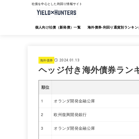
社債を中心とした利回り情報サイト
個人向け社債（新発債）一覧
海外債券-利回り通貨別ランキン
海外債券-JTG証券
海外債券-大和証券
海外債券-SMBC日興証券
海外債券-みずほ証券
海外債券-三菱UFJ証券
海外債券-楽天証券
海外債券-SBI証券
海外債券-野村証券
海外債券
2024.01.13
ヘッジ付き海外債券ラン
順位
1
オランダ開発金融公庫
2
欧州復興開発銀行
3
オランダ開発金融公庫