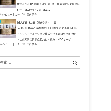
.2490
4.7290
4.48
AUD
三菱UFJ証券
株式会社JERA第31回無担保社債（社債間限定同順位特
約付） 2025年6月9日～202...
.2150
5.8750
5.66
USD
JTG証券
7件のビュー
|
カテゴリ:
国内債券
.1990
4.6790
4.48
AUD
三菱UFJ証券
個人向け社債（新発債）一覧
大和証券 銘柄名 募集期間 金利 期間 販売会社 NECキ
.0600
4.5400
4.48
AUD
SMBC日興証
ャピタルソリューション株式会社第31回無担保社債
（社債間限定同順位特約付）愛称：NECキャピ...
.0590
5.7190
5.66
USD
JTG証券
5件のビュー
|
カテゴリ:
国内債券
.0300
4.2500
4.22
EUR
JTG証券
検
索:
.0150
8.2250
8.21
ZAR
SBI証券
0.0100
4.4700
4.48
AUD
SMBC日興証
0.0420
4.4380
4.48
AUD
三菱UFJ証券
0.0600
4.4200
4.48
AUD
SMBC日興証
0.0800
4.4000
4.48
AUD
SMBC日興証