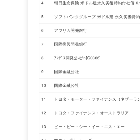
4
朝日生命保険 米ドル建永久劣後特約付社債 6
5
ソフトバンクグループ 米ドル建 永久劣後特約付
6
アフリカ開発銀行
7
国際復興開発銀行
8
ｱﾝﾃﾞｽ開発公社\n[Q0366]
9
国際金融公社
10
国際金融公社
11
トヨタ・モーター・ファイナンス（ネザーラ
12
トヨタ・ファイナンス・オーストラリア
13
ビー・ピー・シー・イー・エス・エー