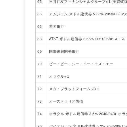
65
三井住友フィナンシャルグループ※１(実質破綻
66
アムジェン 米ドル建債券 5.65% 2053/03/0
66
世界銀行
68
AT&T 米ドル建債券 3.65% 2051/06/01ＡＴ＆
69
国際復興開発銀行
70
ビー・ピー・シー・イー・エス・エー
71
オラクル※１
72
メタ・プラットフォームズ※１
73
オーストラリア国債
74
オラクル 米ドル建債券 3.6% 2040/04/01オ
76
バイオジェン 米ドル建債券 5.2% 2045/09/