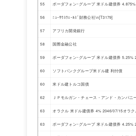
55
ボーダフォン･グループ 米ドル建債券 4.875% 
56
ﾆｭｰｻｳｽｳｪｰﾙｽﾞ財務公社\n[T3179]
57
アフリカ開発銀行
58
国際金融公社
59
ボーダフォン･グループ 米ドル建債券 5.25% 2
60
ソフトバンクグループ米ドル建 利付債
60
米ドル建トルコ国債
62
ＪＰモルガン・チェース・アンド・カンパニー
63
オラクル 米ドル建債券 4% 2046/07/15オラ
63
ボーダフォン･グループ 米ドル建債券 4.25% 2