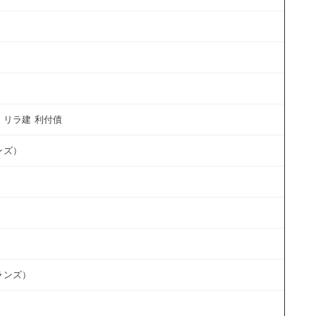
-
-
-
リラ建 利付債
-
ンズ）
-
-
-
-
ランズ）
-
-