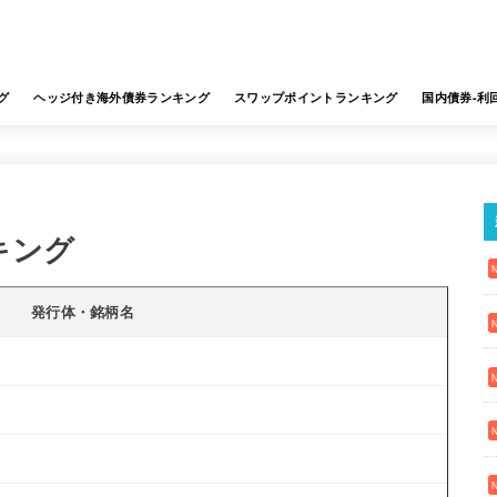
グ
ヘッジ付き海外債券ランキング
スワップポイントランキング
国内債券-利
キング
発行体・銘柄名
9
8
6