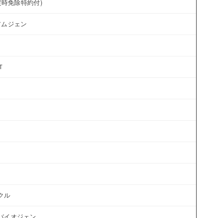
時免除特約付)
-
2アムジェン
-
-
Ｔ
-
-
-
-
-
-
ラクル
-
15バイオジェン
-