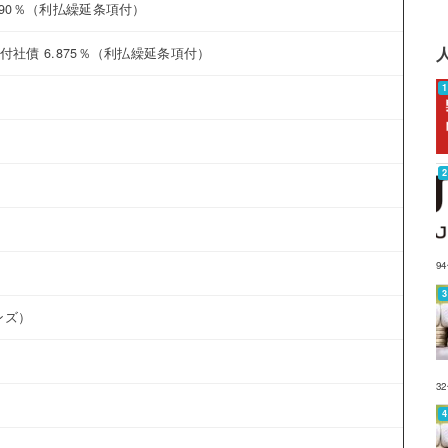
.90％（利払繰延条項付）
1
社債 6.875％（利払繰延条項付）
1
1
0
0
0
9
0
ンズ）
0
0
3
0