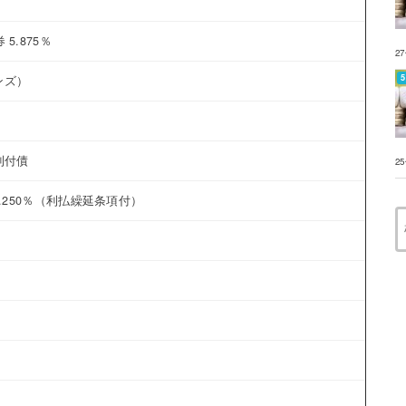
0
.875％
0
2
ンズ）
0
0
利付債
0
2
.250％（利払繰延条項付）
0
0
-
-
-
-