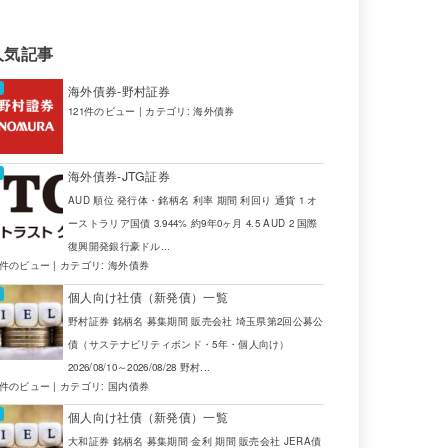
.2400
6.9000
5.66
USD
JTG証券
人気記事
.2150
6.8750
5.66
USD
JTG証券
海外債券-野村証券
.1670
9.3770
8.21
ZAR
SBI証券
121件のビュー
|
カテゴリ:
海外債券
.9800
9.1900
8.21
ZAR
SBI証券
海外債券-JTG証券
.6400
5.1200
4.48
AUD
野村証券
AUD 順位 発行体・銘柄名 利率 期間 利回り 通貨 1 オ
ーストラリア国債 3.944% 約9年0ヶ月 4.5 AUD 2 国際
.4440
8.6540
8.21
ZAR
SBI証券
復興開発銀行豪ドル...
4件のビュー
|
カテゴリ:
海外債券
.3820
8.5920
8.21
ZAR
SBI証券
個人向け社債（新発債）一覧
.3540
4.8340
4.48
AUD
三菱UFJ証券
野村証券 銘柄名 募集期間 販売会社 埼玉県第2回公募公
債（サステナビリティボンド・5年・個人向け）
.2860
4.7660
4.48
AUD
三菱UFJ証券
2026/08/10～2026/08/28 野村...
2件のビュー
|
カテゴリ:
国内債券
.2500
4.7300
4.48
AUD
SMBC日興証
個人向け社債（新発債）一覧
大和証券 銘柄名 募集期間 金利 期間 販売会社 JERA債