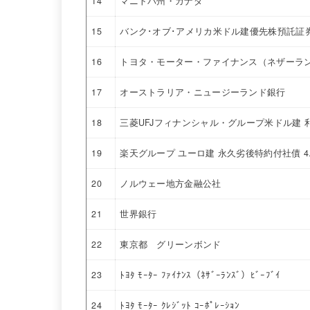
14
マニトバ州・カナダ
15
バンク･オブ･アメリカ米ドル建優先株預託証券 5
16
トヨタ・モーター・ファイナンス（ネザーラ
17
オーストラリア・ニュージーランド銀行
18
三菱UFJフィナンシャル・グループ米ドル建 
19
楽天グループ ユーロ建 永久劣後特約付社債 4
20
ノルウェー地方金融公社
21
世界銀行
22
東京都 グリーンボンド
23
ﾄﾖﾀ ﾓｰﾀｰ ﾌｧｲﾅﾝｽ（ﾈｻﾞｰﾗﾝｽﾞ）ﾋﾞｰﾌﾞｲ
24
ﾄﾖﾀ ﾓｰﾀｰ ｸﾚｼﾞｯﾄ ｺｰﾎﾟﾚｰｼｮﾝ