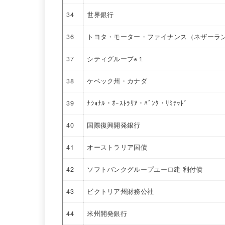
34
世界銀行
36
トヨタ・モーター・ファイナンス（ネザーラ
37
シティグループ※１
38
ケベック州・カナダ
39
ﾅｼｮﾅﾙ・ｵｰｽﾄﾗﾘｱ・ﾊﾞﾝｸ・ﾘﾐﾃｯﾄﾞ
40
国際復興開発銀行
41
オーストラリア国債
42
ソフトバンクグループユーロ建 利付債
43
ビクトリア州財務公社
44
米州開発銀行