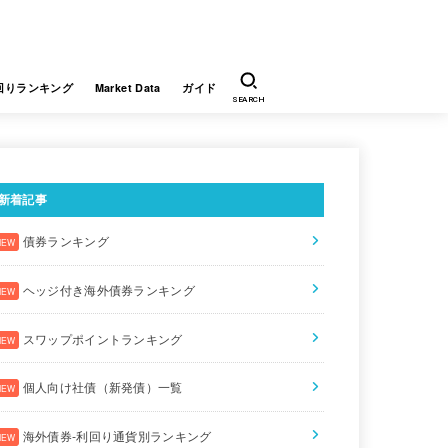
回りランキング
Market Data
ガイド
SEARCH
新着記事
債券ランキング
ヘッジ後利回り
利回り
スワップポイント利回り
通貨
販売会社
ヘッジ付き海外債券ランキング
.8050
34.7550
24.95
TRY
SBI証券
スワップポイントランキング
.2780
33.2280
24.95
TRY
SBI証券
個人向け社債（新発債）一覧
.6900
31.6400
24.95
TRY
SBI証券
海外債券-利回り通貨別ランキング