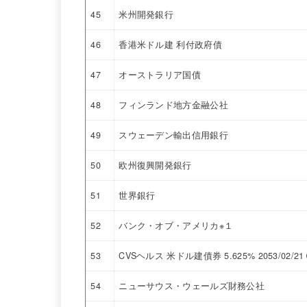
45
米州開発銀行
46
香港米ドル建 利付政府債
47
オーストラリア国債
48
フィンランド地方金融公社
49
スウェーデン輸出信用銀行
50
欧州復興開発銀行
51
世界銀行
52
バンク・オブ・アメリカ※１
53
CVSヘルス 米ドル建債券 5.625% 2053/02/
54
ニューサウス・ウェールズ財務公社