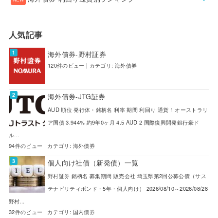
人気記事
海外債券-野村証券
120件のビュー
|
カテゴリ:
海外債券
海外債券-JTG証券
AUD 順位 発行体・銘柄名 利率 期間 利回り 通貨 1 オーストラリ
ア国債 3.944% 約9年0ヶ月 4.5 AUD 2 国際復興開発銀行豪ド
ル...
94件のビュー
|
カテゴリ:
海外債券
個人向け社債（新発債）一覧
野村証券 銘柄名 募集期間 販売会社 埼玉県第2回公募公債（サス
テナビリティボンド・5年・個人向け） 2026/08/10～2026/08/28
野村...
32件のビュー
|
カテゴリ:
国内債券