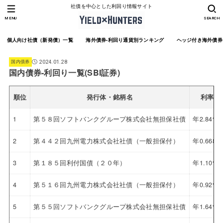
社債を中心とした利回り情報サイト
MENU
SEARCH
個人向け社債（新発債）一覧
海外債券-利回り通貨別ランキング
ヘッジ付き海外債券
国内債券
2024.01.28
国内債券-利回り一覧(SBI証券)
順位
発行体・銘柄名
利率
1
第５８回ソフトバンクグループ株式会社無担保社債
年2.84%
2
第４４２回九州電力株式会社社債（一般担保付）
年0.668%
3
第１８５回利付国債（２０年）
年1.10%
4
第５１６回九州電力株式会社社債（一般担保付）
年0.92%
5
第５５回ソフトバンクグループ株式会社無担保社債
年1.64%