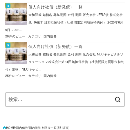
個人向け社債（新発債）一覧
大和証券 銘柄名 募集期間 金利 期間 販売会社 JERA債 株式会社
JERA第31回無担保社債（社債間限定同順位特約付） 2025年6月
9日～202...
26件のビュー
|
カテゴリ:
国内債券
個人向け社債（新発債）一覧
大和証券 銘柄名 募集期間 金利 期間 販売会社 NECキャピタルソ
リューション株式会社第31回無担保社債（社債間限定同順位特約
付）愛称：NECキャピ...
25件のビュー
|
カテゴリ:
国内債券
検
索:
HOME
国内債券
国内債券-利回り一覧(SBI証券)