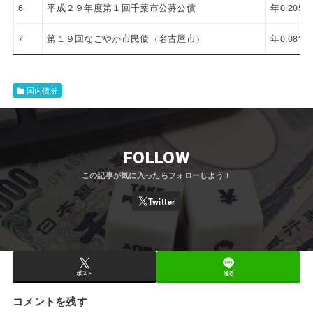
6
平成２９年度第１回千葉市公募公債
年0.205%
7
第１９回なごやか市民債（名古屋市）
年0.08%
国内債券
FOLLOW
ポスト
送る
コメントを残す