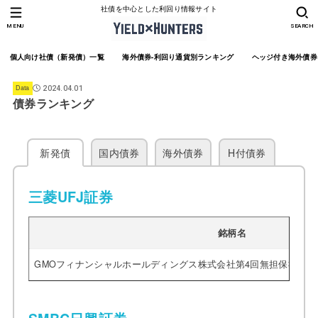
社債を中心とした利回り情報サイト
MENU
SEARCH
個人向け社債（新発債）一覧
海外債券-利回り通貨別ランキング
ヘッジ付き海外債券
Data
2024.04.01
債券ランキング
新発債
国内債券
海外債券
H付債券
三菱UFJ証券
銘柄名
GMOフィナンシャルホールディングス株式会社第4回無担保社債