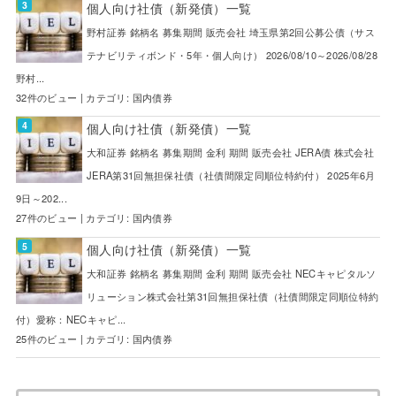
個人向け社債（新発債）一覧
野村証券 銘柄名 募集期間 販売会社 埼玉県第2回公募公債（サス
テナビリティボンド・5年・個人向け） 2026/08/10～2026/08/28
野村...
32件のビュー
|
カテゴリ:
国内債券
個人向け社債（新発債）一覧
大和証券 銘柄名 募集期間 金利 期間 販売会社 JERA債 株式会社
JERA第31回無担保社債（社債間限定同順位特約付） 2025年6月
9日～202...
27件のビュー
|
カテゴリ:
国内債券
個人向け社債（新発債）一覧
大和証券 銘柄名 募集期間 金利 期間 販売会社 NECキャピタルソ
リューション株式会社第31回無担保社債（社債間限定同順位特約
付）愛称：NECキャピ...
25件のビュー
|
カテゴリ:
国内債券