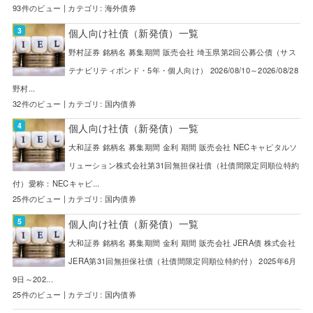
93件のビュー
|
カテゴリ:
海外債券
個人向け社債（新発債）一覧
野村証券 銘柄名 募集期間 販売会社 埼玉県第2回公募公債（サス
テナビリティボンド・5年・個人向け） 2026/08/10～2026/08/28
野村...
32件のビュー
|
カテゴリ:
国内債券
個人向け社債（新発債）一覧
大和証券 銘柄名 募集期間 金利 期間 販売会社 NECキャピタルソ
リューション株式会社第31回無担保社債（社債間限定同順位特約
付）愛称：NECキャピ...
25件のビュー
|
カテゴリ:
国内債券
個人向け社債（新発債）一覧
大和証券 銘柄名 募集期間 金利 期間 販売会社 JERA債 株式会社
JERA第31回無担保社債（社債間限定同順位特約付） 2025年6月
9日～202...
25件のビュー
|
カテゴリ:
国内債券