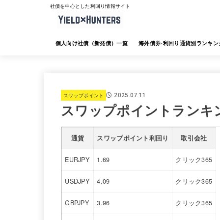
社債を中心とした利回り情報サイト
個人向け社債（新発債）一覧
海外債券-利回り通貨別ランキン
海外債券-JTG証券
海外債券-大和証券
海外債券-SMBC日興証券
海外債券-みずほ証券
海外債券-三菱UFJ証券
海外債券-楽天証券
海外債券-SBI証券
海外債券-野村証券
スワップポイント
2025.07.11
スワップポイントランキ
通貨
スワップポイント利回り
取引会社
EURJPY
1.69
クリック365
USDJPY
4.09
クリック365
GBPJPY
3.96
クリック365