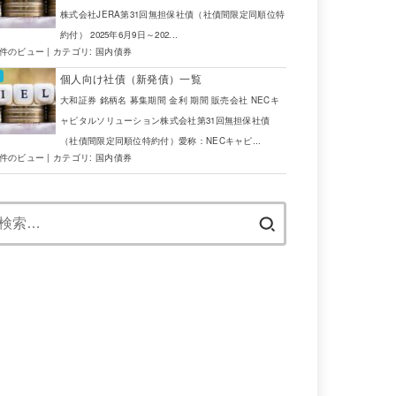
株式会社JERA第31回無担保社債（社債間限定同順位特
約付） 2025年6月9日～202...
5件のビュー
|
カテゴリ:
国内債券
個人向け社債（新発債）一覧
大和証券 銘柄名 募集期間 金利 期間 販売会社 NECキ
ャピタルソリューション株式会社第31回無担保社債
（社債間限定同順位特約付）愛称：NECキャピ...
4件のビュー
|
カテゴリ:
国内債券
検
索: