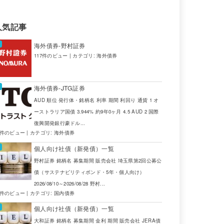
人気記事
海外債券-野村証券
117件のビュー
|
カテゴリ:
海外債券
海外債券-JTG証券
AUD 順位 発行体・銘柄名 利率 期間 利回り 通貨 1 オ
ーストラリア国債 3.944% 約9年0ヶ月 4.5 AUD 2 国際
復興開発銀行豪ドル...
4件のビュー
|
カテゴリ:
海外債券
個人向け社債（新発債）一覧
野村証券 銘柄名 募集期間 販売会社 埼玉県第2回公募公
債（サステナビリティボンド・5年・個人向け）
2026/08/10～2026/08/28 野村...
2件のビュー
|
カテゴリ:
国内債券
個人向け社債（新発債）一覧
大和証券 銘柄名 募集期間 金利 期間 販売会社 JERA債