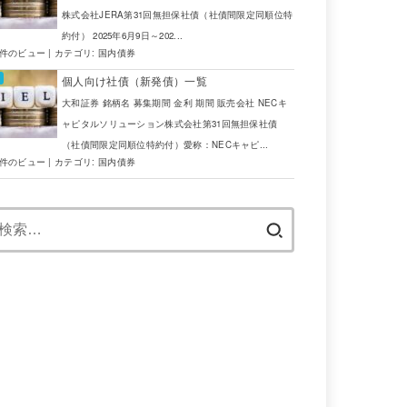
株式会社JERA第31回無担保社債（社債間限定同順位特
2025/09/01～2025/09/16
NaN
NaN
野村証券
約付） 2025年6月9日～202...
7件のビュー
|
カテゴリ:
国内債券
2025/08/29～2025/09/10
NaN
NaN
野村証券
個人向け社債（新発債）一覧
テナビリティボンド）
2025/09/05～2025/09/17
NaN
NaN
野村証券
大和証券 銘柄名 募集期間 金利 期間 販売会社 NECキ
ャピタルソリューション株式会社第31回無担保社債
（社債間限定同順位特約付）愛称：NECキャピ...
5件のビュー
|
カテゴリ:
国内債券
検
募集期間
索:
2025年9月16日～9月25日\r\n\r\n \r\n \r\n ネ
2025年9月1日～9月16日\r\n\r\n \r\n \r\n \r\
2025年8月29日～9月10日\r\n\r\n \r\n \r\n \r
テナビリティボンド）
2025年9月5日～9月17日