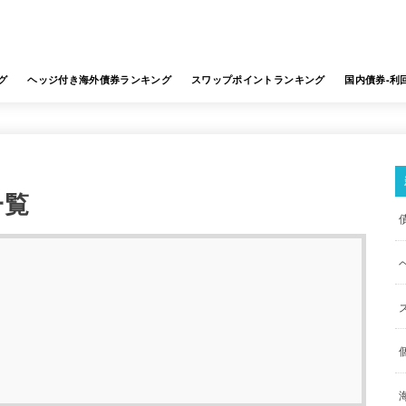
グ
ヘッジ付き海外債券ランキング
スワップポイントランキング
国内債券-利
一覧