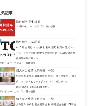
人気記事
海外債券-野村証券
金利
期間
販売会社
121件のビュー
|
カテゴリ:
海外債券
1.250％～1.850％
5年
大和証券
海外債券-JTG証券
1.511％
5年
大和証券
AUD 順位 発行体・銘柄名 利率 期間 利回り 通貨 1 オ
ーストラリア国債 3.944% 約9年0ヶ月 4.5 AUD 2 国際
2.025％
7年
大和証券
復興開発銀行豪ドル...
4件のビュー
|
カテゴリ:
海外債券
個人向け社債（新発債）一覧
野村証券 銘柄名 募集期間 販売会社 埼玉県第2回公募公
債（サステナビリティボンド・5年・個人向け）
2026/08/10～2026/08/28 野村...
募集期間
金利
期間
販売会社
2件のビュー
|
カテゴリ:
国内債券
個人向け社債（新発債）一覧
2025/09/16～2025/09/25
NaN
NaN
野村証券
大和証券 銘柄名 募集期間 金利 期間 販売会社 JERA債