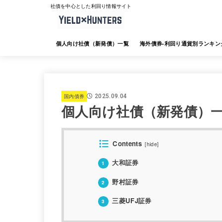
社債を中心とした利回り情報サイト
個人向け社債（新発債）一覧
海外債券-利回り通貨別ランキン
海外債券-JTG証券
海外債券-大和証券
海外債券-SMBC日興証券
海外債券-みずほ証券
海外債券-三菱UFJ証券
海外債券-楽天証券
海外債券-SBI証券
海外債券-野村証券
国内債券
2025.09.04
個人向け社債（新発債）
Contents
[
hide
]
大和証券
1
野村証券
2
三菱UFJ証券
3