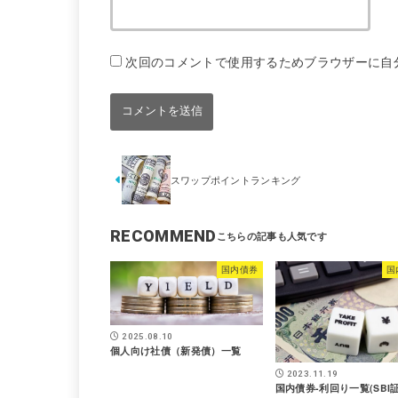
次回のコメントで使用するためブラウザーに自
スワップポイントランキング
RECOMMEND
国内債券
国
2025.08.10
個人向け社債（新発債）一覧
2023.11.19
国内債券-利回り一覧(SBI証