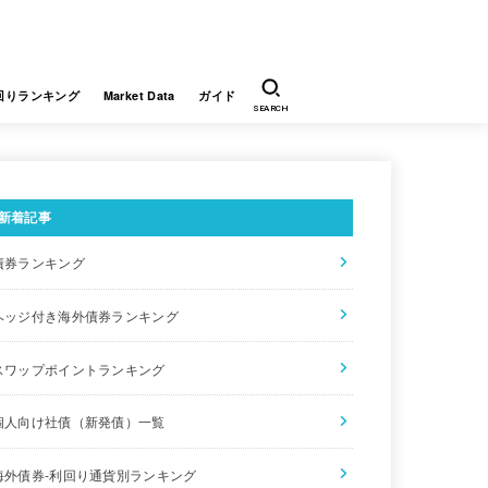
回りランキング
Market Data
ガイド
SEARCH
新着記事
債券ランキング
ヘッジ付き海外債券ランキング
スワップポイントランキング
個人向け社債（新発債）一覧
海外債券-利回り通貨別ランキング