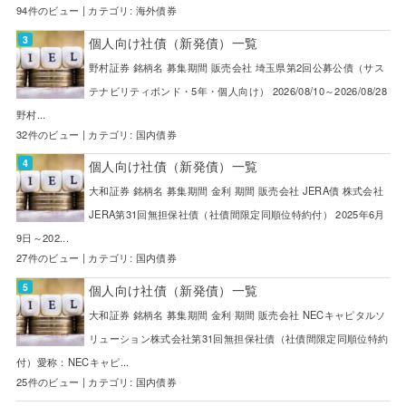
94件のビュー
|
カテゴリ:
海外債券
個人向け社債（新発債）一覧
野村証券 銘柄名 募集期間 販売会社 埼玉県第2回公募公債（サス
テナビリティボンド・5年・個人向け） 2026/08/10～2026/08/28
野村...
32件のビュー
|
カテゴリ:
国内債券
個人向け社債（新発債）一覧
大和証券 銘柄名 募集期間 金利 期間 販売会社 JERA債 株式会社
JERA第31回無担保社債（社債間限定同順位特約付） 2025年6月
9日～202...
27件のビュー
|
カテゴリ:
国内債券
個人向け社債（新発債）一覧
大和証券 銘柄名 募集期間 金利 期間 販売会社 NECキャピタルソ
リューション株式会社第31回無担保社債（社債間限定同順位特約
付）愛称：NECキャピ...
25件のビュー
|
カテゴリ:
国内債券