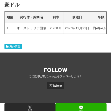
豪ドル
順位
発行体・銘柄名
利率
償還日
年限
1
オーストラリア国債
2.750％
2027年11月21日
約4年4ヵ月
海外債券
FOLLOW