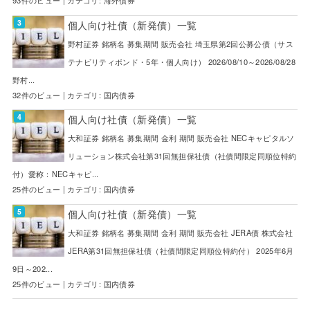
93件のビュー
|
カテゴリ:
海外債券
個人向け社債（新発債）一覧
野村証券 銘柄名 募集期間 販売会社 埼玉県第2回公募公債（サス
テナビリティボンド・5年・個人向け） 2026/08/10～2026/08/28
野村...
32件のビュー
|
カテゴリ:
国内債券
個人向け社債（新発債）一覧
大和証券 銘柄名 募集期間 金利 期間 販売会社 NECキャピタルソ
リューション株式会社第31回無担保社債（社債間限定同順位特約
付）愛称：NECキャピ...
25件のビュー
|
カテゴリ:
国内債券
個人向け社債（新発債）一覧
大和証券 銘柄名 募集期間 金利 期間 販売会社 JERA債 株式会社
JERA第31回無担保社債（社債間限定同順位特約付） 2025年6月
9日～202...
25件のビュー
|
カテゴリ:
国内債券