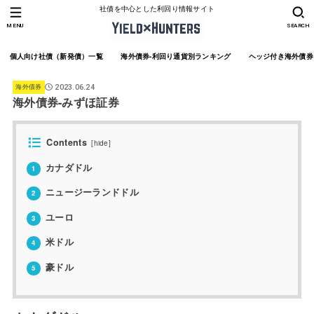
社債を中心とした利回り情報サイト
MENU
SEARCH
個人向け社債（新発債）一覧
海外債券-利回り通貨別ランキング
ヘッジ付き海外債券
海外債券
2023.06.24
海外債券-みずほ証券
Contents
[
hide
]
カナダドル
1
ニュージーランドドル
2
ユーロ
3
米ドル
4
豪ドル
5