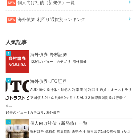
個人向け社債（新発債）一覧
海外債券-利回り通貨別ランキング
人気記事
海外債券-野村証券
122件のビュー
|
カテゴリ:
海外債券
海外債券-JTG証券
AUD 順位 発行体・銘柄名 利率 期間 利回り 通貨 1 オーストラリ
ア国債 3.944% 約9年0ヶ月 4.5 AUD 2 国際復興開発銀行豪ド
ル...
94件のビュー
|
カテゴリ:
海外債券
個人向け社債（新発債）一覧
野村証券 銘柄名 募集期間 販売会社 埼玉県第2回公募公債（サス