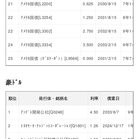
21
ｱﾒﾘｶ国債[L2200]
0.625
2030/8/15
7年1ヶ
22
ｱﾒﾘｶ国債[L3254]
1.250
2031/8/15
8年1ヶ
22
ｱﾒﾘｶ国債[L3302]
2.750
2032/8/15
9年1ヶ
24
ｱﾒﾘｶ国債[L3334]
3.500
2033/2/15
9年7ヶ
25
ｱﾒﾘｶ国債（ｾﾞﾛｸｰﾎﾟﾝ）[L9566]
0.000
2031/2/15
7年7ヶ
豪ﾄﾞﾙ
順位
発行体・銘柄名
利率
償還日
残
1
ｱﾝﾃﾞｽ開発公社[Q0248]
4.50
2033/6/7
9年1
2
ﾄﾖﾀﾓｰﾀｰｸﾚｼﾞｯﾄｺｰﾎﾟﾚｰｼｮﾝ[Q1601]
1.26
2024/12/17
1年5