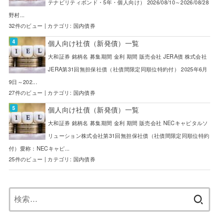
テナビリティボンド・5年・個人向け） 2026/08/10～2026/08/28
野村...
32件のビュー
|
カテゴリ:
国内債券
個人向け社債（新発債）一覧
大和証券 銘柄名 募集期間 金利 期間 販売会社 JERA債 株式会社
JERA第31回無担保社債（社債間限定同順位特約付） 2025年6月
9日～202...
27件のビュー
|
カテゴリ:
国内債券
個人向け社債（新発債）一覧
大和証券 銘柄名 募集期間 金利 期間 販売会社 NECキャピタルソ
リューション株式会社第31回無担保社債（社債間限定同順位特約
付）愛称：NECキャピ...
25件のビュー
|
カテゴリ:
国内債券
検
索: