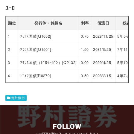
ﾕｰﾛ
順位
発行体・銘柄名
利率
償還日
残存
1
ﾌﾗﾝｽ国債[Q1652]
0.75
2028/11/25
5年5ヶ月
2
ﾌﾗﾝｽ国債[Q1501]
1.50
2031/5/25
7年11ヶ
3
ﾌﾗﾝｽ国債（ｾﾞﾛｸｰﾎﾟﾝ）[Q2132]
0.00
2029/4/25
5年10ヶ
4
ﾄﾞｲﾂ国債[R0279]
0.50
2028/2/15
4年7ヶ月
海外債券
FOLLOW