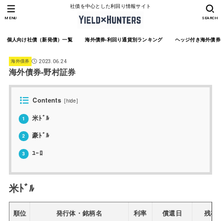
社債を中心とした利回り情報サイト
MENU
SEARCH
個人向け社債（新発債）一覧
海外債券-利回り通貨別ランキング
ヘッジ付き海外債券
海外債券
2023.06.24
海外債券-野村証券
Contents
[
hide
]
米ﾄﾞﾙ
1
豪ﾄﾞﾙ
2
ﾕｰﾛ
3
米ﾄﾞﾙ
順位
発行体・銘柄名
利率
償還日
残存