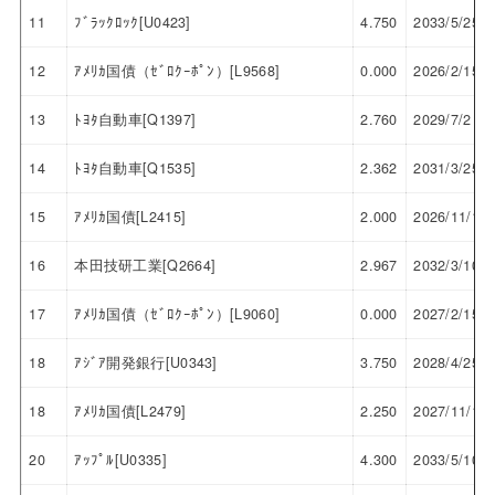
11
ﾌﾞﾗｯｸﾛｯｸ[U0423]
4.750
2033/5/25
12
ｱﾒﾘｶ国債（ｾﾞﾛｸｰﾎﾟﾝ）[L9568]
0.000
2026/2/15
13
ﾄﾖﾀ自動車[Q1397]
2.760
2029/7/2
14
ﾄﾖﾀ自動車[Q1535]
2.362
2031/3/25
15
ｱﾒﾘｶ国債[L2415]
2.000
2026/11/15
16
本田技研工業[Q2664]
2.967
2032/3/10
17
ｱﾒﾘｶ国債（ｾﾞﾛｸｰﾎﾟﾝ）[L9060]
0.000
2027/2/15
18
ｱｼﾞｱ開発銀行[U0343]
3.750
2028/4/25
18
ｱﾒﾘｶ国債[L2479]
2.250
2027/11/15
20
ｱｯﾌﾟﾙ[U0335]
4.300
2033/5/10