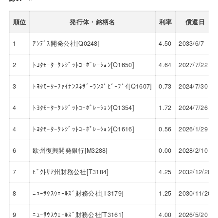
順位
発行体・銘柄名
利率
償還日
1
ｱﾝﾃﾞｽ開発公社[Q0248]
4.50
2033/6/7
2
ﾄﾖﾀﾓｰﾀｰｸﾚｼﾞｯﾄｺｰﾎﾟﾚｰｼｮﾝ[Q1650]
4.64
2027/7/22
3
ﾄﾖﾀﾓｰﾀｰﾌｧｲﾅﾝｽﾈｻﾞｰﾗﾝｽﾞﾋﾞｰﾌﾞｲ[Q1607]
0.73
2024/7/30
4
ﾄﾖﾀﾓｰﾀｰｸﾚｼﾞｯﾄｺｰﾎﾟﾚｰｼｮﾝ[Q1354]
1.72
2024/7/26
4
ﾄﾖﾀﾓｰﾀｰｸﾚｼﾞｯﾄｺｰﾎﾟﾚｰｼｮﾝ[Q1616]
0.56
2026/1/29
6
欧州復興開発銀行[M3288]
0.00
2028/2/10
7
ﾋﾞｸﾄﾘｱ州財務公社[T3184]
4.25
2032/12/20
8
ﾆｭｰｻｳｽｳｪｰﾙｽﾞ財務公社[T3179]
1.25
2030/11/20
9
ﾆｭｰｻｳｽｳｪｰﾙｽﾞ財務公社[T3161]
4.00
2026/5/20