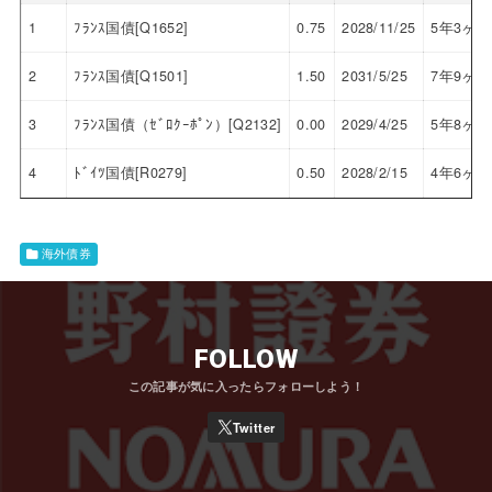
1
ﾌﾗﾝｽ国債[Q1652]
0.75
2028/11/25
5年3ヶ月
2
ﾌﾗﾝｽ国債[Q1501]
1.50
2031/5/25
7年9ヶ月
3
ﾌﾗﾝｽ国債（ｾﾞﾛｸｰﾎﾟﾝ）[Q2132]
0.00
2029/4/25
5年8ヶ月
4
ﾄﾞｲﾂ国債[R0279]
0.50
2028/2/15
4年6ヶ月
海外債券
FOLLOW