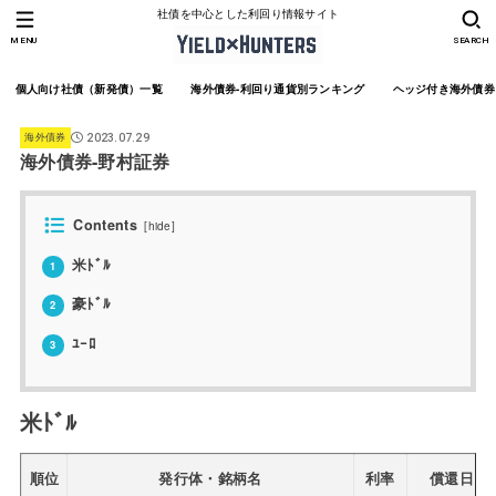
社債を中心とした利回り情報サイト
MENU
SEARCH
個人向け社債（新発債）一覧
海外債券-利回り通貨別ランキング
ヘッジ付き海外債券
海外債券
2023.07.29
海外債券-野村証券
Contents
[
hide
]
米ﾄﾞﾙ
1
豪ﾄﾞﾙ
2
ﾕｰﾛ
3
米ﾄﾞﾙ
順位
発行体・銘柄名
利率
償還日