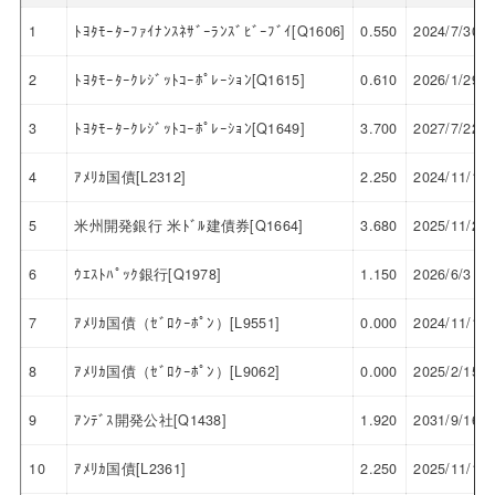
1
ﾄﾖﾀﾓｰﾀｰﾌｧｲﾅﾝｽﾈｻﾞｰﾗﾝｽﾞﾋﾞｰﾌﾞｲ[Q1606]
0.550
2024/7/30
2
ﾄﾖﾀﾓｰﾀｰｸﾚｼﾞｯﾄｺｰﾎﾟﾚｰｼｮﾝ[Q1615]
0.610
2026/1/29
3
ﾄﾖﾀﾓｰﾀｰｸﾚｼﾞｯﾄｺｰﾎﾟﾚｰｼｮﾝ[Q1649]
3.700
2027/7/22
4
ｱﾒﾘｶ国債[L2312]
2.250
2024/11/15
5
米州開発銀行 米ﾄﾞﾙ建債券[Q1664]
3.680
2025/11/25
6
ｳｴｽﾄﾊﾟｯｸ銀行[Q1978]
1.150
2026/6/3
7
ｱﾒﾘｶ国債（ｾﾞﾛｸｰﾎﾟﾝ）[L9551]
0.000
2024/11/15
8
ｱﾒﾘｶ国債（ｾﾞﾛｸｰﾎﾟﾝ）[L9062]
0.000
2025/2/15
9
ｱﾝﾃﾞｽ開発公社[Q1438]
1.920
2031/9/16
10
ｱﾒﾘｶ国債[L2361]
2.250
2025/11/15