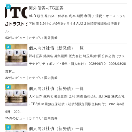
海外債券-JTG証券
AUD 順位 発行体・銘柄名 利率 期間 利回り 通貨 1 オーストラリ
ア国債 3.944% 約9年0ヶ月 4.5 AUD 2 国際復興開発銀行豪ド
ル...
93件のビュー
|
カテゴリ:
海外債券
個人向け社債（新発債）一覧
野村証券 銘柄名 募集期間 販売会社 埼玉県第2回公募公債（サス
テナビリティボンド・5年・個人向け） 2026/08/10～2026/08/28
野村...
32件のビュー
|
カテゴリ:
国内債券
個人向け社債（新発債）一覧
大和証券 銘柄名 募集期間 金利 期間 販売会社 JERA債 株式会社
JERA第31回無担保社債（社債間限定同順位特約付） 2025年6月
9日～202...
25件のビュー
|
カテゴリ:
国内債券
個人向け社債（新発債）一覧