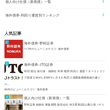
個人向け社債（新発債）一覧
海外債券-利回り通貨別ランキング
人気記事
海外債券-野村証券
117件のビュー
|
カテゴリ:
海外債券
海外債券-JTG証券
AUD 順位 発行体・銘柄名 利率 期間 利回り 通貨 1 オーストラリ
ア国債 3.944% 約9年0ヶ月 4.5 AUD 2 国際復興開発銀行豪ド
ル...
94件のビュー
|
カテゴリ:
海外債券
個人向け社債（新発債）一覧
野村証券 銘柄名 募集期間 販売会社 埼玉県第2回公募公債（サス