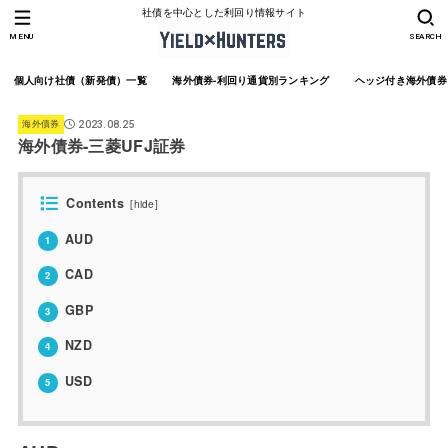
社債を中心とした利回り情報サイト
MENU
SEARCH
個人向け社債（新発債）一覧
海外債券-利回り通貨別ランキング
ヘッジ付き海外債券
海外債券
2023.08.25
海外債券-三菱UFJ証券
Contents
[
hide
]
AUD
1
CAD
2
GBP
3
NZD
4
USD
5