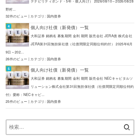
テナビリティボンド・5年・個人向け） 2026/08/10～2026/08/28
野村...
32件のビュー
|
カテゴリ:
国内債券
個人向け社債（新発債）一覧
大和証券 銘柄名 募集期間 金利 期間 販売会社 JERA債 株式会社
JERA第31回無担保社債（社債間限定同順位特約付） 2025年6月
9日～202...
26件のビュー
|
カテゴリ:
国内債券
個人向け社債（新発債）一覧
大和証券 銘柄名 募集期間 金利 期間 販売会社 NECキャピタルソ
リューション株式会社第31回無担保社債（社債間限定同順位特約
付）愛称：NECキャピ...
25件のビュー
|
カテゴリ:
国内債券
検
索: