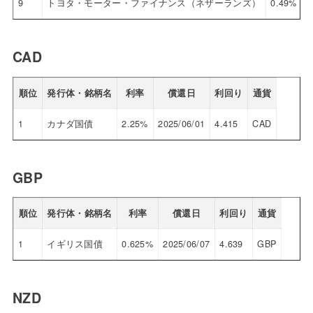
9
トヨタ・モーター・ファイナンス（ネザーランズ）
0.49%
2
CAD
順位
発行体・銘柄名
利率
償還日
利回り
通貨
1
カナダ国債
2.25%
2025/06/01
4.415
CAD
GBP
順位
発行体・銘柄名
利率
償還日
利回り
通貨
1
イギリス国債
0.625%
2025/06/07
4.639
GBP
NZD