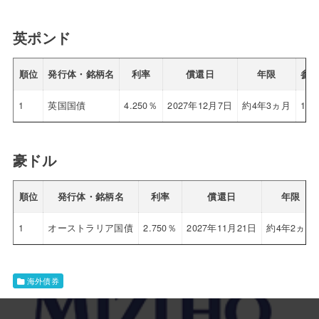
英ポンド
順位
発行体・銘柄名
利率
償還日
年限
参
1
英国国債
4.250％
2027年12月7日
約4年3ヵ月
100
豪ドル
順位
発行体・銘柄名
利率
償還日
年限
1
オーストラリア国債
2.750％
2027年11月21日
約4年2ヵ月
海外債券