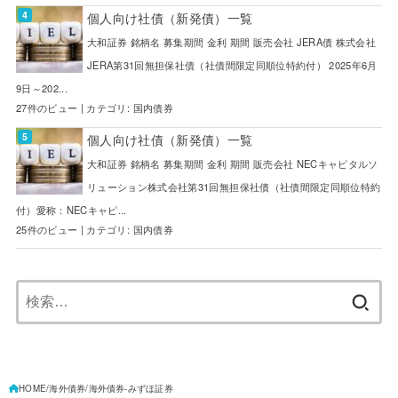
個人向け社債（新発債）一覧
大和証券 銘柄名 募集期間 金利 期間 販売会社 JERA債 株式会社
JERA第31回無担保社債（社債間限定同順位特約付） 2025年6月
9日～202...
27件のビュー
|
カテゴリ:
国内債券
個人向け社債（新発債）一覧
大和証券 銘柄名 募集期間 金利 期間 販売会社 NECキャピタルソ
リューション株式会社第31回無担保社債（社債間限定同順位特約
付）愛称：NECキャピ...
25件のビュー
|
カテゴリ:
国内債券
検
索:
HOME
海外債券
海外債券-みずほ証券