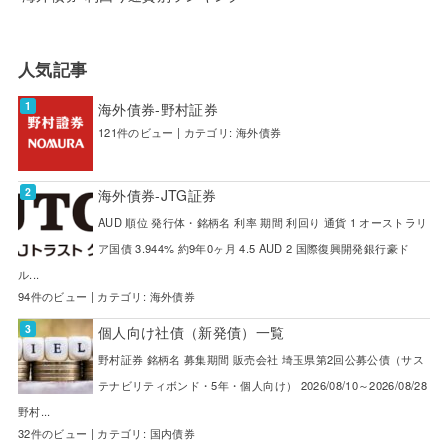
人気記事
海外債券-野村証券
121件のビュー
|
カテゴリ:
海外債券
海外債券-JTG証券
AUD 順位 発行体・銘柄名 利率 期間 利回り 通貨 1 オーストラリ
ア国債 3.944% 約9年0ヶ月 4.5 AUD 2 国際復興開発銀行豪ド
ル...
94件のビュー
|
カテゴリ:
海外債券
個人向け社債（新発債）一覧
野村証券 銘柄名 募集期間 販売会社 埼玉県第2回公募公債（サス
テナビリティボンド・5年・個人向け） 2026/08/10～2026/08/28
野村...
32件のビュー
|
カテゴリ:
国内債券