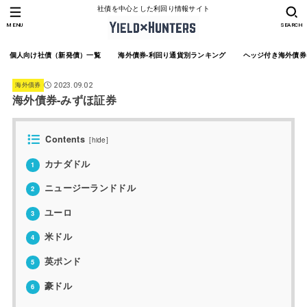
社債を中心とした利回り情報サイト
MENU
SEARCH
個人向け社債（新発債）一覧
海外債券-利回り通貨別ランキング
ヘッジ付き海外債券
海外債券
2023.09.02
海外債券-みずほ証券
Contents
[
hide
]
カナダドル
1
ニュージーランドドル
2
ユーロ
3
米ドル
4
英ポンド
5
豪ドル
6