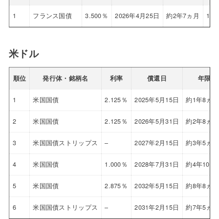
1
フランス国債
3.500％
2026年4月25日
約2年7ヵ月
102
米ドル
順位
発行体・銘柄名
利率
償還日
年限
1
米国国債
2.125％
2025年5月15日
約1年8ヵ
2
米国国債
2.125％
2026年5月31日
約2年8ヵ
3
米国国債ストリップス
–
2027年2月15日
約3年5ヵ
4
米国国債
1.000％
2028年7月31日
約4年10ヵ
5
米国国債
2.875％
2032年5月15日
約8年8ヵ
6
米国国債ストリップス
–
2031年2月15日
約7年5ヵ