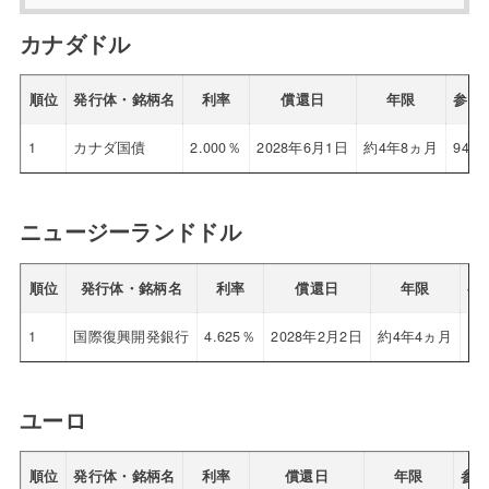
カナダドル
順位
発行体・銘柄名
利率
償還日
年限
参考
1
カナダ国債
2.000％
2028年6月1日
約4年8ヵ月
94.2
ニュージーランドドル
順位
発行体・銘柄名
利率
償還日
年限
参
1
国際復興開発銀行
4.625％
2028年2月2日
約4年4ヵ月
10
ユーロ
順位
発行体・銘柄名
利率
償還日
年限
参