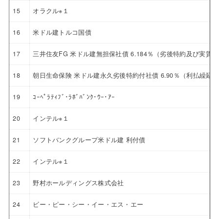
15
オラクル※１
16
米ドル建トルコ国債
17
三井住友FG 米ドル建無担保社債 6.184％（劣後特約及び実
18
朝日生命保険 米ドル建永久劣後特約付社債 6.90％（利払繰延
19
ｺｰﾍﾟﾗﾃｨﾌﾞ･ﾗﾎﾞﾊﾞﾝｸ･ｳｰ･ｱｰ
20
インテル※１
21
ソフトバンクグループ米ドル建 利付債
22
インテル※１
23
野村ホールディングス株式会社
24
ビー・ピー・シー・イー・エス・エー