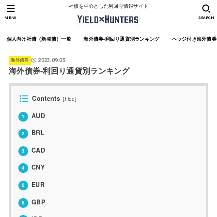
社債を中心とした利回り情報サイト
MENU
SEARCH
個人向け社債（新発債）一覧
海外債券-利回り通貨別ランキング
ヘッジ付き海外債券
海外債券
2023.09.05
海外債券-利回り通貨別ランキング
Contents
[
hide
]
AUD
1
BRL
2
CAD
3
CNY
4
EUR
5
GBP
6