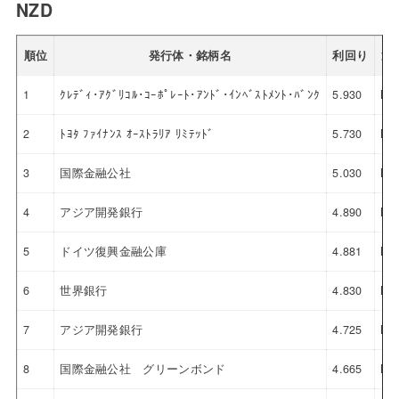
NZD
順位
発行体・銘柄名
利回り
通
1
ｸﾚﾃﾞｨ･ｱｸﾞﾘｺﾙ･ｺｰﾎﾟﾚｰﾄ･ｱﾝﾄﾞ･ｲﾝﾍﾞｽﾄﾒﾝﾄ･ﾊﾞﾝｸ
5.930
NZ
2
ﾄﾖﾀ ﾌｧｲﾅﾝｽ ｵｰｽﾄﾗﾘｱ ﾘﾐﾃｯﾄﾞ
5.730
NZ
3
国際金融公社
5.030
NZ
4
アジア開発銀行
4.890
NZ
5
ドイツ復興金融公庫
4.881
NZ
6
世界銀行
4.830
NZ
7
アジア開発銀行
4.725
NZ
8
国際金融公社 グリーンボンド
4.665
NZ