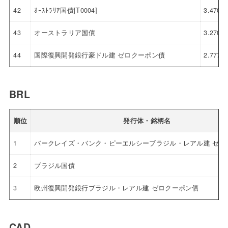
42
ｵｰｽﾄﾗﾘｱ国債[T0004]
3.470
43
オーストラリア国債
3.270
44
国際復興開発銀行豪ドル建 ゼロクーポン債
2.777
BRL
順位
発行体・銘柄名
1
バークレイズ・バンク・ピーエルシーブラジル・レアル建 ゼロ
2
ブラジル国債
3
欧州復興開発銀行ブラジル・レアル建 ゼロクーポン債
CAD