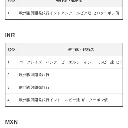
順位
発行体・銘柄名
利
1
欧州復興開発銀行インドネシア・ルピア建 ゼロクーポン債
4.
INR
順位
発行体・銘柄名
1
バークレイズ・バンク・ピーエルシーインド・ルピー建 ゼロク
2
欧州復興開発銀行
3
欧州復興開発銀行
4
欧州復興開発銀行インド・ルピー建 ゼロクーポン債
MXN