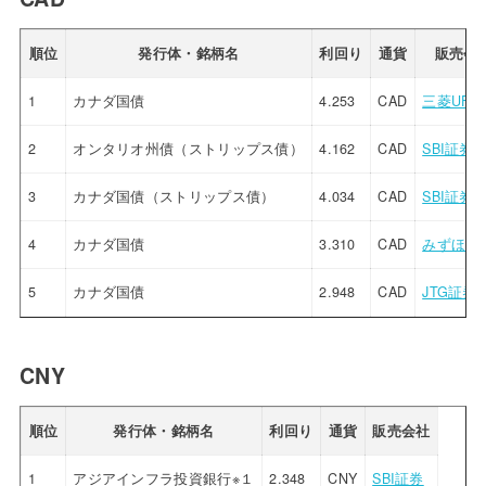
順位
発行体・銘柄名
利回り
通貨
販売会
1
カナダ国債
4.253
CAD
三菱UFJ
2
オンタリオ州債（ストリップス債）
4.162
CAD
SBI証券
3
カナダ国債（ストリップス債）
4.034
CAD
SBI証券
4
カナダ国債
3.310
CAD
みずほ証
5
カナダ国債
2.948
CAD
JTG証券
CNY
順位
発行体・銘柄名
利回り
通貨
販売会社
1
アジアインフラ投資銀行※１
2.348
CNY
SBI証券