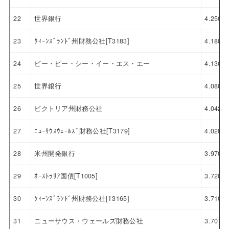
22
世界銀行
4.250
23
ｸｨｰﾝｽﾞﾗﾝﾄﾞ州財務公社[T3183]
4.180
24
ビー・ピー・シー・イー・エス・エー
4.130
25
世界銀行
4.080
26
ビクトリア州財務公社
4.042
27
ﾆｭｰｻｳｽｳｪｰﾙｽﾞ財務公社[T3179]
4.020
28
米州開発銀行
3.970
29
ｵｰｽﾄﾗﾘｱ国債[T1005]
3.720
30
ｸｨｰﾝｽﾞﾗﾝﾄﾞ州財務公社[T3165]
3.710
31
ニューサウス・ウェールズ財務公社
3.707