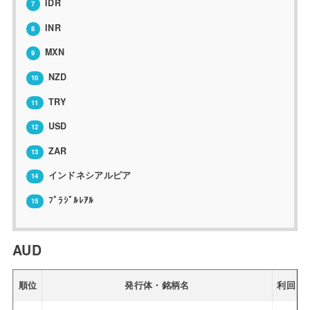
IDR
7
INR
8
MXN
9
NZD
10
TRY
11
USD
12
ZAR
13
インドネシアルピア
14
ﾌﾞﾗｼﾞﾙﾚｱﾙ
15
AUD
順位
発行体・銘柄名
利回り