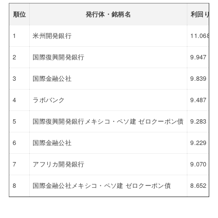
順位
発行体・銘柄名
利回り
1
米州開発銀行
11.068
2
国際復興開発銀行
9.947
3
国際金融公社
9.839
4
ラボバンク
9.487
5
国際復興開発銀行メキシコ・ペソ建 ゼロクーポン債
9.283
6
国際金融公社
9.229
7
アフリカ開発銀行
9.070
8
国際金融公社メキシコ・ペソ建 ゼロクーポン債
8.652