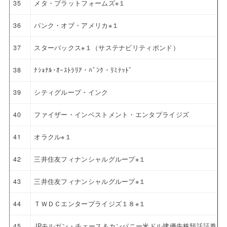
35
メタ・プラットフォームズ※１
36
バンク・オブ・アメリカ※１
37
スターバックス※１（サステナビリティボンド）
38
ﾅｼｮﾅﾙ･ｵｰｽﾄﾗﾘｱ・ﾊﾞﾝｸ・ﾘﾐﾃｯﾄﾞ
39
シティグループ・インク
40
ファイザー・インベストメント・エンタプライジズ
41
オラクル※１
42
三井住友フィナンシャルグループ※１
43
三井住友フィナンシャルグループ※１
44
ＴＷＤＣエンタープライジズ１８※１
45
JPモルガン・チェース＆カンパニー米ドル建優先株預託証券 4.6