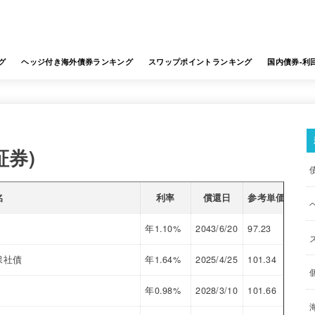
グ
ヘッジ付き海外債券ランキング
スワップポイントランキング
国内債券-利
証券)
名
利率
償還日
参考単価
利回
年1.10%
2043/6/20
97.23
1.27
保社債
年1.64%
2025/4/25
101.34
0.80
年0.98%
2028/3/10
101.66
0.60