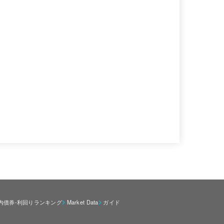
内債券-利回りランキング
Market Data
ガイド