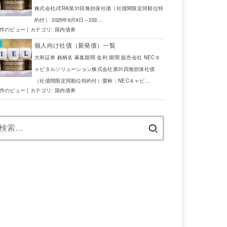
株式会社JERA第31回無担保社債（社債間限定同順位特
約付） 2025年6月9日～202...
6件のビュー
|
カテゴリ:
国内債券
個人向け社債（新発債）一覧
大和証券 銘柄名 募集期間 金利 期間 販売会社 NECキ
ャピタルソリューション株式会社第31回無担保社債
（社債間限定同順位特約付）愛称：NECキャピ...
5件のビュー
|
カテゴリ:
国内債券
検
索: