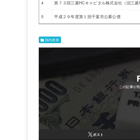
4
第７３回三菱HCキャピタル株式会社（旧三菱
5
平成２９年度第１回千葉市公募公債
国内債券
ポスト