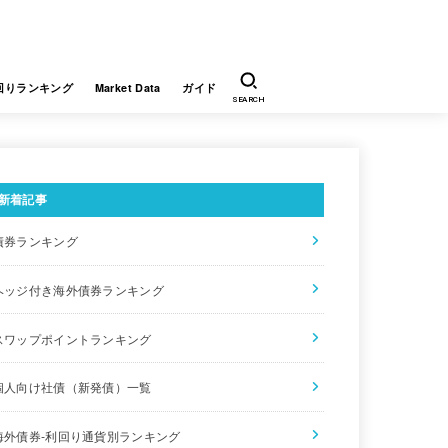
回りランキング
Market Data
ガイド
SEARCH
新着記事
債券ランキング
り
ヘッジ付き海外債券ランキング
5
スワップポイントランキング
1
個人向け社債（新発債）一覧
0
海外債券-利回り通貨別ランキング