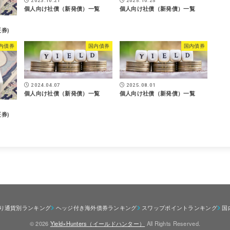
2023.10.21
2025.10.25
個人向け社債（新発債）一覧
個人向け社債（新発債）一覧
券)
内債券
国内債券
国内債券
2024.04.07
2025.08.01
個人向け社債（新発債）一覧
個人向け社債（新発債）一覧
券)
回り通貨別ランキング
ヘッジ付き海外債券ランキング
スワップポイントランキング
国
© 2026
Yield×Hunters（イールドハンター）
All Rights Reserved.