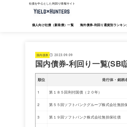
社債を中心とした利回り情報サイト
個人向け社債（新発債）一覧
海外債券-利回り通貨別ランキン
海外債券-JTG証券
海外債券-大和証券
海外債券-SMBC日興証券
海外債券-みずほ証券
海外債券-三菱UFJ証券
海外債券-楽天証券
海外債券-SBI証券
海外債券-野村証券
国内債券
2023.09.09
国内債券-利回り一覧(SBI
順位
発行体・銘柄
1
第１８５回利付国債（２０年）
2
第５５回ソフトバンクグループ株式会社無担
3
第１９回ソフトバンク株式会社無担保社債