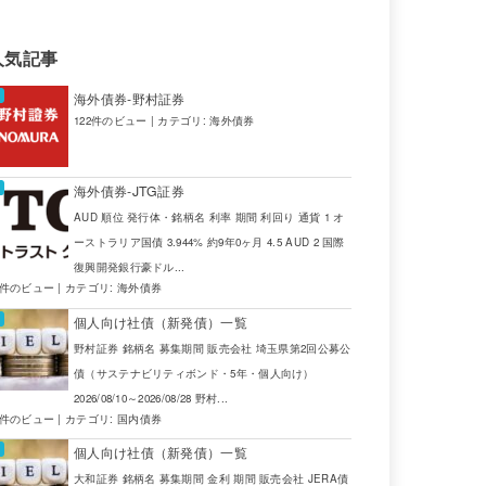
2
人気記事
5
海外債券-野村証券
122件のビュー
|
カテゴリ:
海外債券
海外債券-JTG証券
AUD 順位 発行体・銘柄名 利率 期間 利回り 通貨 1 オ
ーストラリア国債 3.944% 約9年0ヶ月 4.5 AUD 2 国際
復興開発銀行豪ドル...
3件のビュー
|
カテゴリ:
海外債券
個人向け社債（新発債）一覧
野村証券 銘柄名 募集期間 販売会社 埼玉県第2回公募公
債（サステナビリティボンド・5年・個人向け）
2026/08/10～2026/08/28 野村...
2件のビュー
|
カテゴリ:
国内債券
個人向け社債（新発債）一覧
大和証券 銘柄名 募集期間 金利 期間 販売会社 JERA債