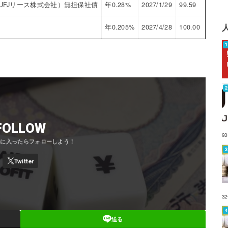
UFJリース株式会社）無担保社債
年0.28%
2027/1/29
99.59
0.40
年0.205%
2027/4/28
100.00
0.20
FOLLOW
9
3
送る