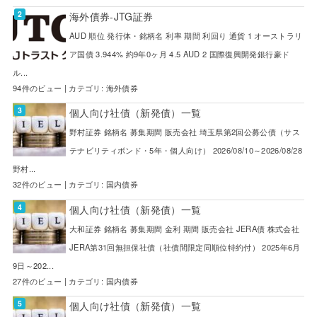
海外債券-JTG証券
AUD 順位 発行体・銘柄名 利率 期間 利回り 通貨 1 オーストラリ
ア国債 3.944% 約9年0ヶ月 4.5 AUD 2 国際復興開発銀行豪ド
ル...
94件のビュー
|
カテゴリ:
海外債券
個人向け社債（新発債）一覧
野村証券 銘柄名 募集期間 販売会社 埼玉県第2回公募公債（サス
テナビリティボンド・5年・個人向け） 2026/08/10～2026/08/28
野村...
32件のビュー
|
カテゴリ:
国内債券
個人向け社債（新発債）一覧
大和証券 銘柄名 募集期間 金利 期間 販売会社 JERA債 株式会社
JERA第31回無担保社債（社債間限定同順位特約付） 2025年6月
9日～202...
27件のビュー
|
カテゴリ:
国内債券
個人向け社債（新発債）一覧