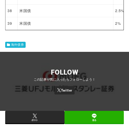
38
米国債
2.5%
39
米国債
2%
海外債券
FOLLOW
ポスト
送る