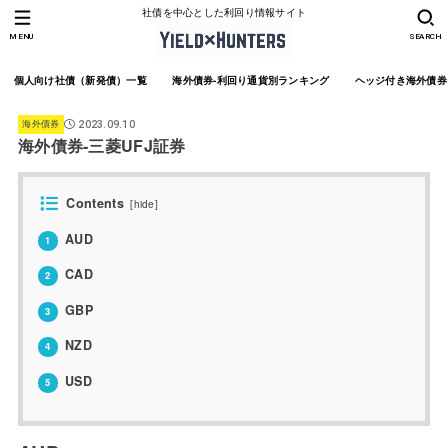
社債を中心とした利回り情報サイト
MENU
SEARCH
個人向け社債（新発債）一覧
海外債券-利回り通貨別ランキング
ヘッジ付き海外債券
海外債券
2023.09.10
海外債券-三菱UFJ証券
Contents
[
hide
]
AUD
1
CAD
2
GBP
3
NZD
4
USD
5