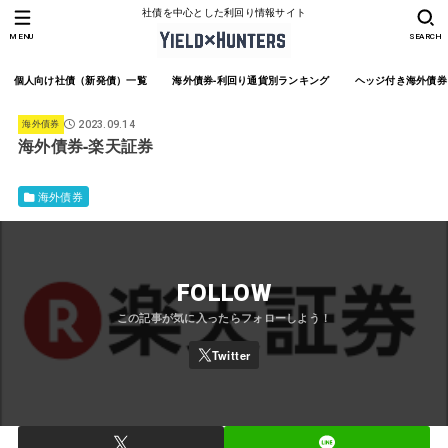
社債を中心とした利回り情報サイト
MENU
SEARCH
個人向け社債（新発債）一覧
海外債券-利回り通貨別ランキング
ヘッジ付き海外債券
海外債券
2023.09.14
海外債券-楽天証券
海外債券
FOLLOW