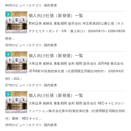
94件のビュー
|
カテゴリ:
海外債券
個人向け社債（新発債）一覧
野村証券 銘柄名 募集期間 販売会社 埼玉県第2回公募公債（サス
テナビリティボンド・5年・個人向け） 2026/08/10～2026/08/28
野村...
32件のビュー
|
カテゴリ:
国内債券
個人向け社債（新発債）一覧
大和証券 銘柄名 募集期間 金利 期間 販売会社 JERA債 株式会社
JERA第31回無担保社債（社債間限定同順位特約付） 2025年6月
9日～202...
27件のビュー
|
カテゴリ:
国内債券
個人向け社債（新発債）一覧
大和証券 銘柄名 募集期間 金利 期間 販売会社 NECキャピタルソ
リューション株式会社第31回無担保社債（社債間限定同順位特約
付）愛称：NECキャピ...
25件のビュー
|
カテゴリ:
国内債券