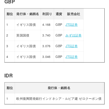
GBP
順位
発行体・銘柄名
利回り
通貨
販売会社
1
イギリス国債
4.168
GBP
JTG証券
2
英国国債
3.740
GBP
みずほ証券
3
イギリス国債
3.076
GBP
JTG証券
4
イギリス国債
3.046
GBP
JTG証券
IDR
順位
発行体・銘柄名
利
1
欧州復興開発銀行インドネシア・ルピア建 ゼロクーポン債
4.