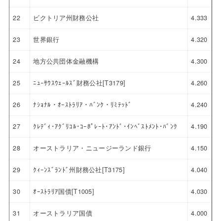
22
ビクトリア州財務公社
4.333
23
世界銀行
4.320
24
地方公共団体金融機構
4.300
25
ﾆｭｰｻｳｽｳｪｰﾙｽﾞ財務公社[T3179]
4.260
26
ﾅｼｮﾅﾙ・ｵｰｽﾄﾗﾘｱ・ﾊﾞﾝｸ・ﾘﾐﾃｯﾄﾞ
4.240
27
ｸﾚﾃﾞｨ･ｱｸﾞﾘｺﾙ･ｺｰﾎﾟﾚｰﾄ･ｱﾝﾄﾞ･ｲﾝﾍﾞｽﾄﾒﾝﾄ･ﾊﾞﾝｸ
4.190
28
オーストラリア・ニュージーランド銀行
4.150
29
ｸｨｰﾝｽﾞﾗﾝﾄﾞ州財務公社[T3175]
4.040
30
ｵｰｽﾄﾗﾘｱ国債[T1005]
4.030
31
オーストラリア国債
4.000