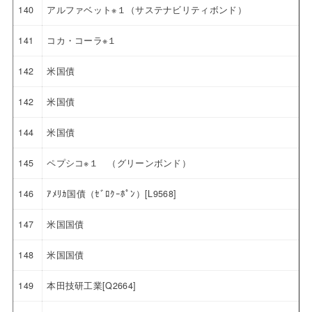
140
アルファベット※１（サステナビリティボンド）
141
コカ・コーラ※１
142
米国債
142
米国債
144
米国債
145
ペプシコ※１ （グリーンボンド）
146
ｱﾒﾘｶ国債（ｾﾞﾛｸｰﾎﾟﾝ）[L9568]
147
米国国債
148
米国国債
149
本田技研工業[Q2664]