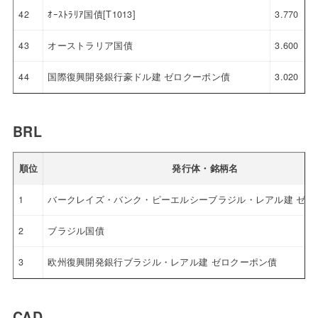
42
ｵｰｽﾄﾗﾘｱ国債[T1013]
3.770
43
オーストラリア国債
3.600
44
国際復興開発銀行豪ドル建 ゼロクーポン債
3.020
BRL
順位
発行体・銘柄名
1
バークレイズ・バンク・ピーエルシーブラジル・レアル建 ゼロ
2
ブラジル国債
3
欧州復興開発銀行ブラジル・レアル建 ゼロクーポン債
CAD