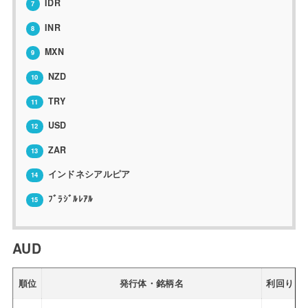
IDR
7
INR
8
MXN
9
NZD
10
TRY
11
USD
12
ZAR
13
インドネシアルピア
14
ﾌﾞﾗｼﾞﾙﾚｱﾙ
15
AUD
順位
発行体・銘柄名
利回り