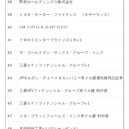
38
野村ホールディングス株式会社
39
トヨタ・モーター・ファイナンス （ネザーランズ）
40
ﾄﾖﾀ ﾌｧｲﾅﾝｽ ｵｰｽﾄﾗﾘｱ ﾘﾐﾃｯﾄﾞ
41
ＴＷＤＣエンタープライジズ１８※１
42
ザ・ゴールドマン・サックス・グループ・インク
43
三菱ＵＦＪフィナンシャル・グループ※１
44
JPモルガン・チェース＆カンパニー米ドル建優先株預託証券 4.6
45
三菱UFJフィナンシャル・グループ米ドル建 利付債
45
三菱ＵＦＪフィナンシャル・グループ※１
47
メタ・プラットフォームズ・インク米ドル建 利付債
48
本田技研工業※１(グリーンボンド)