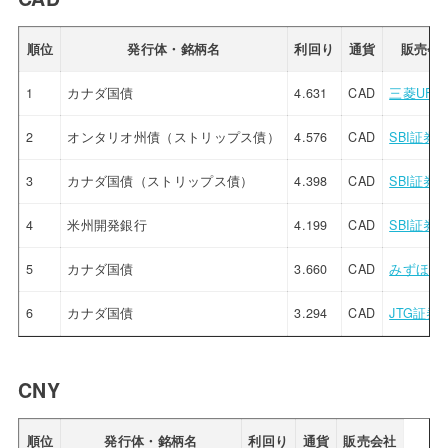
順位
発行体・銘柄名
利回り
通貨
販売会
1
カナダ国債
4.631
CAD
三菱UFJ
2
オンタリオ州債（ストリップス債）
4.576
CAD
SBI証券
3
カナダ国債（ストリップス債）
4.398
CAD
SBI証券
4
米州開発銀行
4.199
CAD
SBI証券
5
カナダ国債
3.660
CAD
みずほ証
6
カナダ国債
3.294
CAD
JTG証券
CNY
順位
発行体・銘柄名
利回り
通貨
販売会社