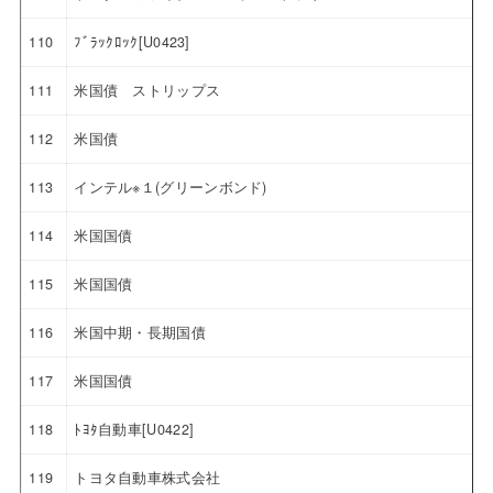
110
ﾌﾞﾗｯｸﾛｯｸ[U0423]
111
米国債 ストリップス
112
米国債
113
インテル※１(グリーンボンド)
114
米国国債
115
米国国債
116
米国中期・長期国債
117
米国国債
118
ﾄﾖﾀ自動車[U0422]
119
トヨタ自動車株式会社