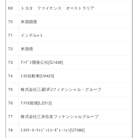
68
トヨタ ファイナンス オーストラリア
70
米国国債
71
インテル※１
72
米国債
73
ｱﾝﾃﾞｽ開発公社[Q1438]
74
ﾄﾖﾀ自動車[U0420]
75
株式会社三菱UFJフィナンシャル・グループ
76
ｱﾒﾘｶ国債[L2312]
77
株式会社三井住友フィナンシャルグループ
78
ﾄﾖﾀﾓｰﾀｰｸﾚｼﾞｯﾄｺｰﾎﾟﾚｰｼｮﾝ[U7086]