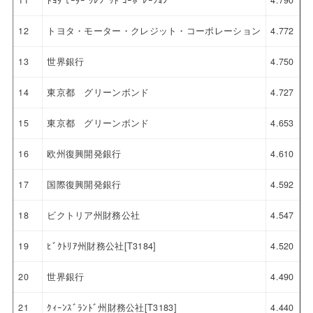
11
ﾄﾖﾀ ﾓｰﾀｰ ｸﾚｼﾞｯﾄ ｺｰﾎﾟﾚｰｼｮﾝ
4.790
12
トヨタ・モーター・クレジット・コーポレーション
4.772
13
世界銀行
4.750
14
東京都 グリーンボンド
4.727
15
東京都 グリーンボンド
4.653
16
欧州復興開発銀行
4.610
17
国際復興開発銀行
4.592
18
ビクトリア州財務公社
4.547
19
ﾋﾞｸﾄﾘｱ州財務公社[T3184]
4.520
20
世界銀行
4.490
21
ｸｨｰﾝｽﾞﾗﾝﾄﾞ州財務公社[T3183]
4.440