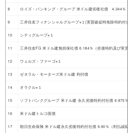
8
ロイズ・バンキング・グループ 米ドル建劣後社債 4.344％ 20
9
三井住友フィナンシャルグループ※１(実質破綻時免除特約付)
10
シティグループ※１
11
三井住友FG 米ドル建無担保社債 6.184％（劣後特約及び実
12
ウェルズ・ファーゴ※１
13
ゼネラル・モーターズ米ドル建 利付債
14
オラクル※１
15
ソフトバンクグループ 米ドル建 永久劣後特約付社債 6.875％
16
米ドル建トルコ国債
17
朝日生命保険 米ドル建永久劣後特約付社債 6.90％（利払繰延