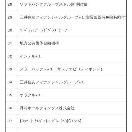
28
ソフトバンクグループ米ドル建 利付債
29
三井住友フィナンシャルグループ※１(実質破綻時免除特約付)
30
ｺｰﾍﾟﾗﾃｨﾌﾞ･ﾗﾎﾞﾊﾞﾝｸ･ｳｰ･ｱｰ
31
地方公共団体金融機構
32
インテル※１
33
スターバックス※１（サステナビリティボンド）
34
三井住友フィナンシャルグループ※１
35
オラクル※１
36
野村ホールディングス株式会社
37
ﾄﾖﾀﾓｰﾀｰｸﾚｼﾞｯﾄｺｰﾎﾟﾚｰｼｮﾝ[Q1615]