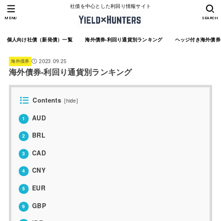
社債を中心とした利回り情報サイト
MENU
SEARCH
個人向け社債（新発債）一覧
海外債券-利回り通貨別ランキング
ヘッジ付き海外債券
海外債券
2023.09.25
海外債券-利回り通貨別ランキング
Contents
[
hide
]
AUD
1
BRL
2
CAD
3
CNY
4
EUR
5
GBP
6