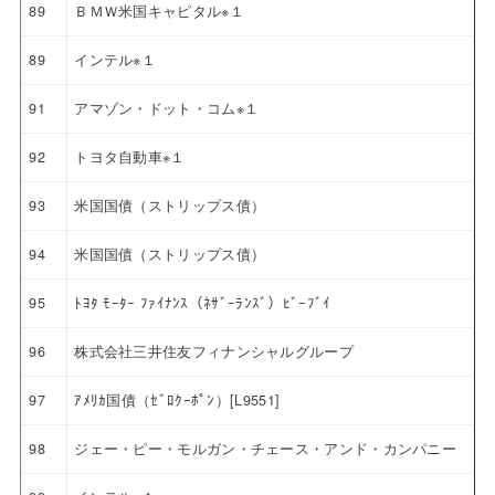
89
ＢＭＷ米国キャピタル※１
89
インテル※１
91
アマゾン・ドット・コム※１
92
トヨタ自動車※１
93
米国国債（ストリップス債）
94
米国国債（ストリップス債）
95
ﾄﾖﾀ ﾓｰﾀｰ ﾌｧｲﾅﾝｽ（ﾈｻﾞｰﾗﾝｽﾞ）ﾋﾞｰﾌﾞｲ
96
株式会社三井住友フィナンシャルグループ
97
ｱﾒﾘｶ国債（ｾﾞﾛｸｰﾎﾟﾝ）[L9551]
98
ジェー・ピー・モルガン・チェース・アンド・カンパニー