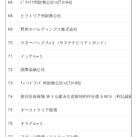
66
ﾋﾞｸﾄﾘｱ州財務公社\n[T3184]
68
ビクトリア州財務公社
69
野村ホールディングス株式会社
70
スターバックス※１（サステナビリティボンド）
71
インテル※１
72
国際金融公社
73
ｸｨｰﾝｽﾞﾗﾝﾄﾞ州財務公社\n[T3183]
74
朝日生命保険 米ドル建永久劣後特約付社債 6.90％（利払繰延
75
オーストラリア国債
76
オラクル※１
77
フランス国債（ストリップス債）