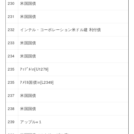
230
米国国債
231
米国国債
232
インテル・コーポレーション米ドル建 利付債
233
米国国債
234
米国国債
235
ｱｯﾌﾟﾙ\n[U1279]
235
ｱﾒﾘｶ国債\n[L2349]
237
米国国債
238
米国国債
239
アップル※１