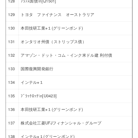
128
ﾌﾗﾝｽ国債\n[Q1501]
129
トヨタ ファイナンス オーストラリア
130
本田技研工業※１(グリーンボンド)
131
オンタリオ州債（ストリップス債）
132
アマゾン・ドット・コム・インク米ドル建 利付債
133
国際復興開発銀行
134
インテル※１
135
ﾌﾞﾗｯｸﾛｯｸ\n[U0423]
136
本田技研工業※１(グリーンボンド)
137
株式会社三菱UFJフィナンシャル・グループ
138
インテル※１(グリーンボンド)