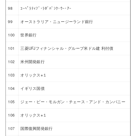
98
ｺｰﾍﾟﾗﾃｨﾌﾞ･ﾗﾎﾞﾊﾞﾝｸ･ｳｰ･ｱｰ
99
オーストラリア・ニュージーランド銀行
100
世界銀行
101
三菱UFJフィナンシャル・グループ米ドル建 利付債
102
米州開発銀行
103
オリックス※１
104
イギリス国債
105
ジェー・ピー・モルガン・チェース・アンド・カンパニー
106
オリックス※１
107
国際復興開発銀行