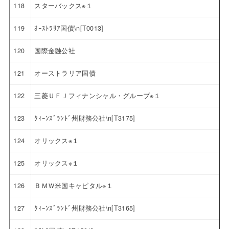
118
スターバックス※１
119
ｵｰｽﾄﾗﾘｱ国債\n[T0013]
120
国際金融公社
121
オーストラリア国債
122
三菱ＵＦＪフィナンシャル・グループ※１
123
ｸｨｰﾝｽﾞﾗﾝﾄﾞ州財務公社\n[T3175]
124
オリックス※１
125
オリックス※１
126
ＢＭＷ米国キャピタル※１
127
ｸｨｰﾝｽﾞﾗﾝﾄﾞ州財務公社\n[T3165]