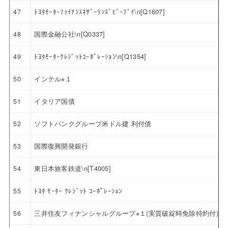
47
ﾄﾖﾀﾓｰﾀｰﾌｧｲﾅﾝｽﾈｻﾞｰﾗﾝｽﾞﾋﾞｰﾌﾞｲ\n[Q1607]
48
国際金融公社\n[Q0337]
49
ﾄﾖﾀﾓｰﾀｰｸﾚｼﾞｯﾄｺｰﾎﾟﾚｰｼｮﾝ\n[Q1354]
50
インテル※１
51
イタリア国債
52
ソフトバンクグループ米ドル建 利付債
53
国際復興開発銀行
54
東日本旅客鉄道\n[T4005]
55
ﾄﾖﾀ ﾓｰﾀｰ ｸﾚｼﾞｯﾄ ｺｰﾎﾟﾚｰｼｮﾝ
56
三井住友フィナンシャルグループ※１(実質破綻時免除特約付)