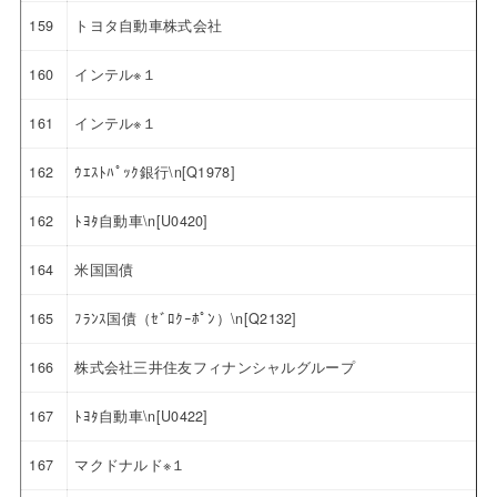
159
トヨタ自動車株式会社
160
インテル※１
161
インテル※１
162
ｳｴｽﾄﾊﾟｯｸ銀行\n[Q1978]
162
ﾄﾖﾀ自動車\n[U0420]
164
米国国債
165
ﾌﾗﾝｽ国債（ｾﾞﾛｸｰﾎﾟﾝ）\n[Q2132]
166
株式会社三井住友フィナンシャルグループ
167
ﾄﾖﾀ自動車\n[U0422]
167
マクドナルド※１