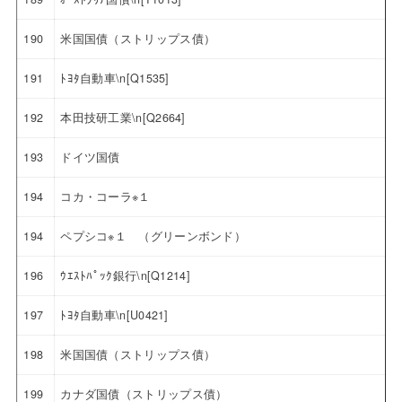
190
米国国債（ストリップス債）
191
ﾄﾖﾀ自動車\n[Q1535]
192
本田技研工業\n[Q2664]
193
ドイツ国債
194
コカ・コーラ※１
194
ペプシコ※１ （グリーンボンド）
196
ｳｴｽﾄﾊﾟｯｸ銀行\n[Q1214]
197
ﾄﾖﾀ自動車\n[U0421]
198
米国国債（ストリップス債）
199
カナダ国債（ストリップス債）