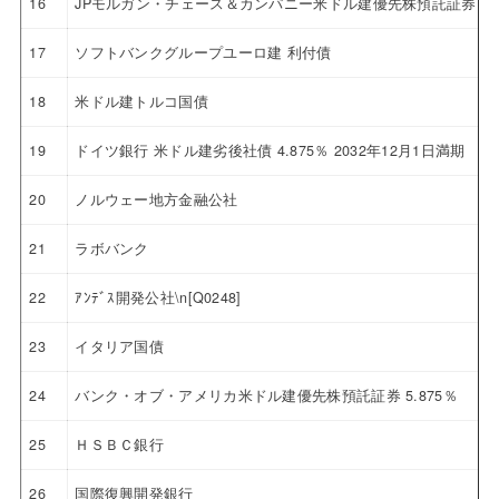
16
JPモルガン・チェース＆カンパニー米ドル建優先株預託証券 4.6
17
ソフトバンクグループユーロ建 利付債
18
米ドル建トルコ国債
19
ドイツ銀行 米ドル建劣後社債 4.875％ 2032年12月1日満期
20
ノルウェー地方金融公社
21
ラボバンク
22
ｱﾝﾃﾞｽ開発公社\n[Q0248]
23
イタリア国債
24
バンク・オブ・アメリカ米ドル建優先株預託証券 5.875％
25
ＨＳＢＣ銀行
26
国際復興開発銀行