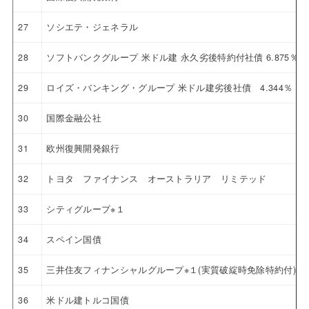
27
ソシエテ・ジェネラル
28
ソフトバンクグループ 米ドル建 永久劣後特約付社債 6.875％
29
ロイズ・バンキング・グループ 米ドル建劣後社債 4.344％ 20
30
国際金融公社
31
欧州復興開発銀行
32
トヨタ ファイナンス オーストラリア リミテッド
33
シティグループ※１
34
スペイン国債
35
三井住友フィナンシャルグループ※１(実質破綻時免除特約付)
36
米ドル建トルコ国債