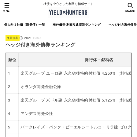
社債を中心とした利回り情報サイト
MENU
SEARCH
個人向け社債（新発債）一覧
海外債券-利回り通貨別ランキング
ヘッジ付き海外債券
海外債券
2023.10.06
ヘッジ付き海外債券ランキング
順位
発行体・銘柄名
1
楽天グループ ユーロ建 永久劣後特約付社債 4.250％（利払繰
2
オランダ開発金融公庫
3
楽天グループ 米ドル建 永久劣後特約付社債 5.125％（利払繰
4
アンデス開発公社
5
バークレイズ・バンク・ピーエルシートルコ・リラ建 ゼロクー