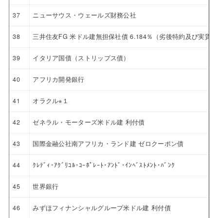
37
ニューサウス・ウェールズ財務公社
38
三井住友FG 米ドル建無担保社債 6.184％（劣後特約及び実
39
イタリア国債（ストリップス債）
40
アフリカ開発銀行
41
オラクル※１
42
ゼネラル・モーターズ米ドル建 利付債
43
国際金融公社南アフリカ・ランド建 ゼロクーポン債
44
ｸﾚﾃﾞｨ･ｱｸﾞﾘｺﾙ･ｺｰﾎﾟﾚｰﾄ･ｱﾝﾄﾞ･ｲﾝﾍﾞｽﾄﾒﾝﾄ･ﾊﾞﾝｸ
45
世界銀行
46
みずほフィナンシャルグループ米ドル建 利付債