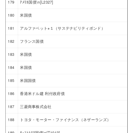
179
ｱﾒﾘｶ国債\n[L2327]
180
米国債
181
アルファベット※１（サステナビリティボンド）
182
フランス国債
183
米国債
184
米国債
185
米国国債
186
香港米ドル建 利付政府債
187
三菱商事株式会社
188
トヨタ・モーター・ファイナンス（ネザーランズ）
189
ｵｰｽﾄﾗﾘｱ国債\n[T1013]