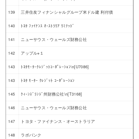
139
三井住友フィナンシャルグループ米ドル建 利付債
140
ﾄﾖﾀ ﾌｧｲﾅﾝｽ ｵｰｽﾄﾗﾘｱ ﾘﾐﾃｯﾄﾞ
141
ニューサウス・ウェールズ財務公社
142
アップル※１
143
ﾄﾖﾀﾓｰﾀｰｸﾚｼﾞｯﾄｺｰﾎﾟﾚｰｼｮﾝ\n[U7086]
143
ﾄﾖﾀ ﾓｰﾀｰ ｸﾚｼﾞｯﾄ ｺｰﾎﾟﾚｰｼｮﾝ
145
ｸｨｰﾝｽﾞﾗﾝﾄﾞ州財務公社\n[T3168]
146
ニューサウス・ウェールズ財務公社
147
トヨタ・ファイナンス・オーストラリア
148
ラボバンク